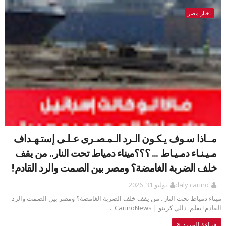
اخبار مصر
مــاذا سـوف يـكـون الـرد الـمـصـرى عـلـى إستـهـداف
مـيـنـاء دمـيـاط ... ؟؟؟ميناء دمياط تحت النار.. من يقف
خلف الضربة الغامضة؟ ومصر بين الصمت والرد القادم!
daly carino
يوليو 31, 2026
ميناء دمياط تحت النار.. من يقف خلف الضربة الغامضة؟ ومصر بين الصمت والرد
القادم! بقلم: دالي كرينو | CarinoNews ...
قراءة المزيد