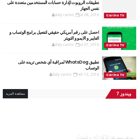
تطبيقات الروبوت لإدارة حسابات المستخدمين متعددة على
نفس الجهاز
daly carino
Jul 08, 2016
احصل على رقم أمريكي حقيقي لتفعيل برامج الوتساب و
الفايبر و الايمو و التويتر
daly carino
Jul 07, 2016
تطبيق WhatsDog لمراقبة أي شخص تريده على
الوتساب
daly carino
Feb 13, 2016
ويندوز 7
مشاهدة المزيد
موقع لمعرفة إذا كان أي برنامج أو