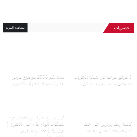
حصريات
مشاهدة المزيد
5 مواقع مرعبة في شبكة الأنترنت
هدية لكم 2500 موضوع بلوجر
قد تكون لم تسمع بها من قبل.
جاهز لمدونتك .احتراف التدوين
daly carino
daly carino
كيفية معرفة الباسوردات المخزنة
كيفية ربط راوترين علي خط
لشبكات الواي فاي علي الايفون (
انترنت واحد لتحسين جودة
جيلبريك ) + طريقة اخري
الوايرلس
للاندرويد ( روت )