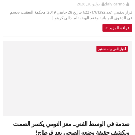
daly carino
يوليو 30, 2026
قرار تعقيبي عدد 62271/61392 بتاريخ 28 جانفي 2019: محكمة التعقيب تحسم
في الدعوى البوليانية وعقد الهبة بقلم: دالي كرينو |...
قراءة المزيد
أخبار الفن والمشاهير
صدمة في الوسط الفني.. معز التومي يكسر الصمت
ويكشف حقيقة وضعه الصحي بعد قرطاج!