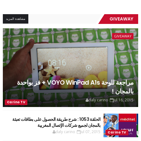
GIVEAWAY
مشاهدة المزيد
GIVEAWAY
مراجعة للوحة VOYO WinPad A1s + فز بواحدة
بالمجان !
daly carino
Jul 16, 2015
الحلقة 1053 : شرح طريقة الحصول على بطاقات تعبئة
بالمجان لجميع شركات الإتصال المغربية
daly carino
Jul 07, 2015