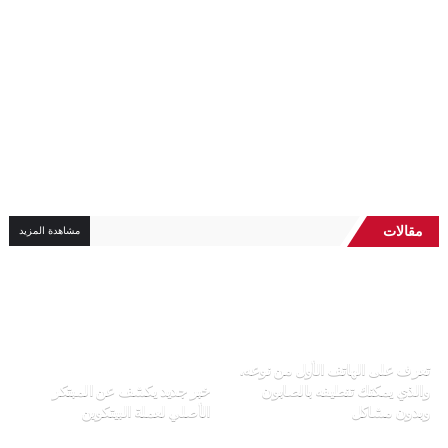
مقالات
مشاهدة المزيد
تعرف على الهاتف الأول من نوعه،
والذي يمكنك تنطيفه بالصابون
خبر جديد يكشف عن المبتكر
وبدون مشاكل
الأصلي لعملة البيتكوين
daly carino
daly carino