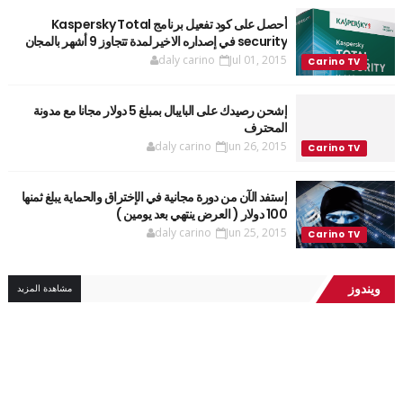
أحصل على كود تفعيل برنامج Kaspersky Total
security في إصداره الاخير لمدة تتجاوز 9 أشهر بالمجان
daly carino
Jul 01, 2015
إشحن رصيدك على البايبال بمبلغ 5 دولار مجانا مع مدونة
المحترف
daly carino
Jun 26, 2015
إستفد الآن من دورة مجانية في الإختراق والحماية يبلغ ثمنها
100 دولار ( العرض ينتهي بعد يومين )
daly carino
Jun 25, 2015
ويندوز
مشاهدة المزيد