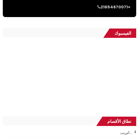
21654870071+
الفيسبوك
نطاق الأقصام
، أنترنت