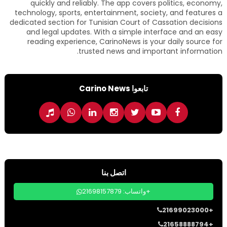
quickly and reliably. The app covers politics, economy,
technology, sports, entertainment, society, and features a
dedicated section for Tunisian Court of Cassation decisions
and legal updates. With a simple interface and an easy
reading experience, CarinoNews is your daily source for
trusted news and important information.
تابعوا Carino News
اتصل بنا
واتساب: 21698157879+
21699023000+
21658888794+