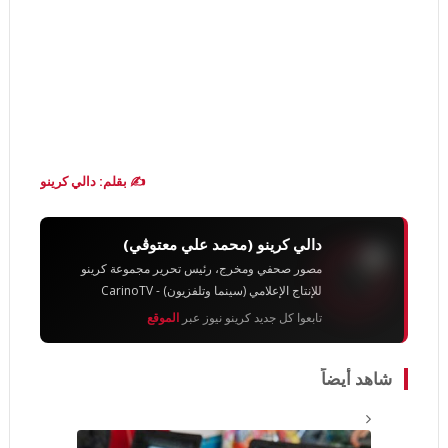
✍️ بقلم: دالي كرينو
دالي كرينو (محمد علي معتوڨي)
مصور صحفي ومخرج، رئيس تحرير مجموعة كرينو
للإنتاج الإعلامي (سينما وتلفزيون) - CarinoTV
تابعوا كل جديد كرينو نيوز عبر
الموقع
شاهد أيضاً