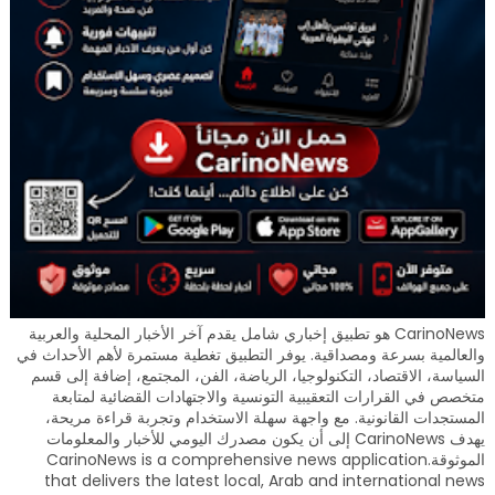
CarinoNews هو تطبيق إخباري شامل يقدم آخر الأخبار المحلية والعربية
والعالمية بسرعة ومصداقية. يوفر التطبيق تغطية مستمرة لأهم الأحداث في
السياسة، الاقتصاد، التكنولوجيا، الرياضة، الفن، المجتمع، إضافة إلى قسم
متخصص في القرارات التعقيبية التونسية والاجتهادات القضائية لمتابعة
المستجدات القانونية. مع واجهة سهلة الاستخدام وتجربة قراءة مريحة،
يهدف CarinoNews إلى أن يكون مصدرك اليومي للأخبار والمعلومات
الموثوقة.CarinoNews is a comprehensive news application
that delivers the latest local, Arab and international news