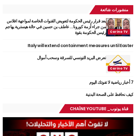
منشورات شائعة
بعد قرار رئيس الحكومة لتعويض القنوات الخاصة لمواجهة افلاس
من جراء أزمة كورونا... عاطف بن حسين في حالة هيسترية يهاجم
رئيس الحكومة بقوة
Italy will extend containment measures until Easter
تعرض البريد التونسي للسرقة وسحب أموال
7 أخبار رياضية لا تفوتك اليوم
كيف نحافظ على الصحة البدنية
قناة يوتوب_ CHAÎNE YOUTUBE