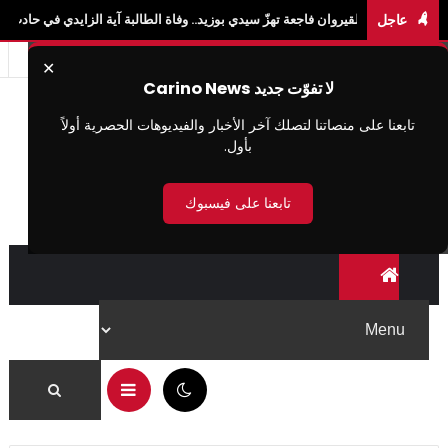
عاجل
يروان فاجعة تهزّ سيدي بوزيد.. وفاة الطالبة آية الزايدي في حادث "لواج" بالقيروان ومصر
✕
لا تفوّت جديد Carino News
تابعنا على منصاتنا لتصلك آخر الأخبار والفيديوهات الحصرية أولاً
بأول.
تابعنا على فيسبوك
06:02 م