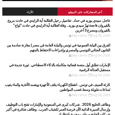
آخر المشاركات على الموقع
الأراء
عاجل: سيدي بوزيد في حداد.. تفاصيل رحيل الطالبة آية الزايدي في حادث مروع
بالقيروان فاجعة تهزّ سيدي بوزيد.. وفاة الطالبة آية الزايدي في حادث "لواج"
بالقيروان ومصرع 3 آخرين
daly carino
Aug 06, 2026
الفرق بين النيابة العمومية في تونس والنيابة العامة في مصر | مقارنة صادمة بين
القانون الجنائي التونسي والمصري وإجراءات الاحتفاظ بالمتهم
daly carino
Aug 04, 2026
الإمارات تطلق أول منصة قضائية متكاملة بالذكاء الاصطناعي.. ثورة جديدة في
مستقبل العدالة الرقمية
daly carino
Aug 04, 2026
كارثة الصيف في تونس.. انقطاع الكهرباء يتلف الأجهزة ويفسد الأغذية والماء يغيب
لساعات طويلة وسط غضب المواطنين
daly carino
Aug 04, 2026
وظائف الخليج 2026.. شركات كبرى في السعودية والإمارات تفتح باب التوظيف
وإرسال السيرة الذاتية الآن فرصة العمر للشباب العرب.. وظائف شاغرة في أكبر
شركات الخليج ورواتب مجزية بانتظارك