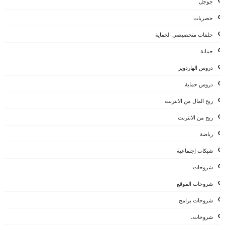
جوجل
حصريات
حلقات متخصيصي الحماية
حماية
دروس الهاردوير
دروس حماية
ربح المال من الانترنت
ربح من الانترنت
رياضة
شبكات إجتماعية
شروحات
شروحات الموقع
شروحات برامج
شروحات،