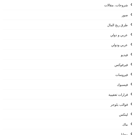
شروحات، مقالات
صور
طرق ربح المال
عربي و دولي
عربي ودولي
فيديو
فيرفوكس
فيروسات
فيسبوك
قرارات تعقيبية
قوالب بلوجر
لينكس
ماك
مجانا