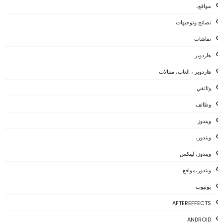
مواقع،
نصائح وتوجيهات
نقاشات
هاردوير
هاردوير ، العاب، مقالات
وثائقي
وظائف
ويندوز
ويندوز،
ويندوز، لينكس
ويندوز،مواقع
يوتيوب
AFTEREFFECTS
ANDROID