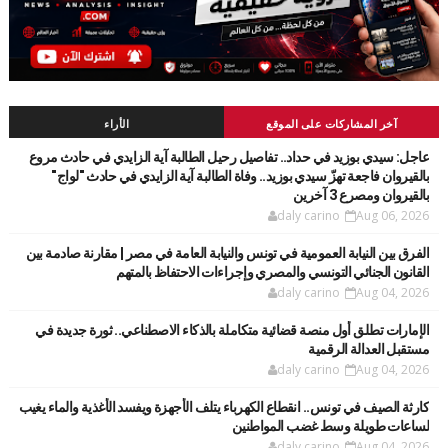
آخر المشاركات على الموقع
الأراء
عاجل: سيدي بوزيد في حداد.. تفاصيل رحيل الطالبة آية الزايدي في حادث مروع
بالقيروان فاجعة تهزّ سيدي بوزيد.. وفاة الطالبة آية الزايدي في حادث "لواج"
بالقيروان ومصرع 3 آخرين
daly carino
Aug 06, 2026
الفرق بين النيابة العمومية في تونس والنيابة العامة في مصر | مقارنة صادمة بين
القانون الجنائي التونسي والمصري وإجراءات الاحتفاظ بالمتهم
daly carino
Aug 04, 2026
الإمارات تطلق أول منصة قضائية متكاملة بالذكاء الاصطناعي.. ثورة جديدة في
مستقبل العدالة الرقمية
daly carino
Aug 04, 2026
كارثة الصيف في تونس.. انقطاع الكهرباء يتلف الأجهزة ويفسد الأغذية والماء يغيب
لساعات طويلة وسط غضب المواطنين
daly carino
Aug 04, 2026