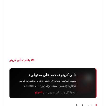
✍️ بقلم: دالي كرينو
دالي كرينو (محمد علي معتوڨي)
مصور صحفي ومخرج، رئيس تحرير مجموعة كرينو
للإنتاج الإعلامي (سينما وتلفزيون) - CarinoTV
تابعوا كل جديد كرينو نيوز عبر
الموقع