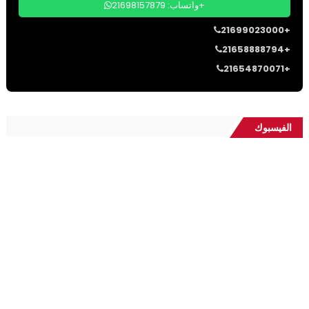
واتساب: 21698157879+
21699023000+
21658888794+
21654870071+
الفيسبوك