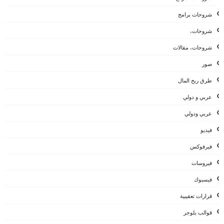
شروحات برامج
شروحات،
شروحات، مقالات
صور
طرق ربح المال
عربي و دولي
عربي ودولي
فيديو
فيرفوكس
فيروسات
فيسبوك
قرارات تعقيبية
قوالب بلوجر