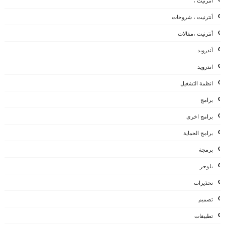
أنترنيت ،
أنترنيت ، شروحات
أنترنيت ،مقالات
أندرويد
اندرويد
انظمة التشغيل
برامج
برامج اخرى
برامج الحماية
برمجة
بلوجر
تحذيرات
تصميم
تطبيقات