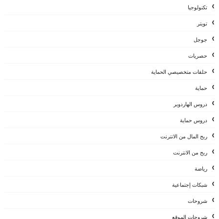
تكنولوجيا
تويتر
جوجل
حصريات
حلقات متخصيصي الحماية
حماية
دروس الهاردوير
دروس حماية
ربح المال من الانترنت
ربح من الانترنت
رياضة
شبكات إجتماعية
شروحات
شروحات الموقع