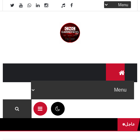
03:23 ص
عاجل