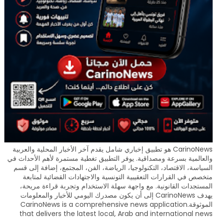
CarinoNews هو تطبيق إخباري شامل يقدم آخر الأخبار المحلية والعربية
والعالمية بسرعة ومصداقية. يوفر التطبيق تغطية مستمرة لأهم الأحداث في
السياسة، الاقتصاد، التكنولوجيا، الرياضة، الفن، المجتمع، إضافة إلى قسم
متخصص في القرارات التعقيبية التونسية والاجتهادات القضائية لمتابعة
المستجدات القانونية. مع واجهة سهلة الاستخدام وتجربة قراءة مريحة،
يهدف CarinoNews إلى أن يكون مصدرك اليومي للأخبار والمعلومات
الموثوقة.CarinoNews is a comprehensive news application
that delivers the latest local, Arab and international news