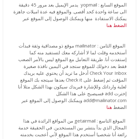
الموقع السابع : yopmail يدمر الإيميل بعد مرور 45 دقيقة
الى ساعة واحدة كحد أقصى. والموقع فيه عدة اميلات جاهزة
يمكنك الاستفادة منها ويمكنك الوصول إلى الموقع عبر
الضغط هنا
الموقع الثامن : mailinator موقع ذو مصداقية وثقة فبدأت
أستخدمه وقلت لما لا أشاركه معك لتستفيد منه كما
إستفدت أنا. طريقة التعامل مع الموقع ليس بالأمر الصعب
فقط بعد دخولك للموقع ستجد في اليمين نافذة صغيرة
Check Your Inbox أدخل ما تريد أن يحتوي عليه بريدك
المؤقت ثم إضغط على Check it بعدها سيتجه بك الموقع
لعلبة وارداتك وللإشارة فبريدك سيكون بهذا الشكل مثلا أنا
إخترت add فسيصبح على هذا الشكل
add@mailinator.com ويمكنك الوصول إلى الموقع عبر
الضغط
هنا
الموقع التاسع : getairmail من المواقع الرائدة في هذا
المجال الذي بدأ ينتشر بين المستخدين. في الحقيقة خدمة
رائعة أنا شخصيا أستخدم هذا الموقع لأني أعجبت بخدمته