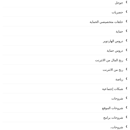
جوجل
حصريات
حلقات متخصيصي الحماية
حماية
دروس الهاردوير
دروس حماية
ربح المال من الانترنت
ربح من الانترنت
رياضة
شبكات إجتماعية
شروحات
شروحات الموقع
شروحات برامج
شروحات،