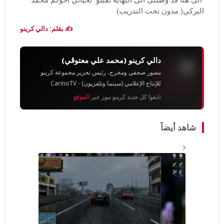
البركي( مدون تحت التدريب)
✍️ بقلم: دالي كرينو
دالي كرينو (محمد علي معتوڨي)
مصور صحفي ومخرج، رئيس تحرير مجموعة كرينو
للإنتاج الإعلامي (سينما وتلفزيون) - CarinoTV
تابعوا كل جديد كرينو نيوز عبر
الموقع
شاهد أيضاً