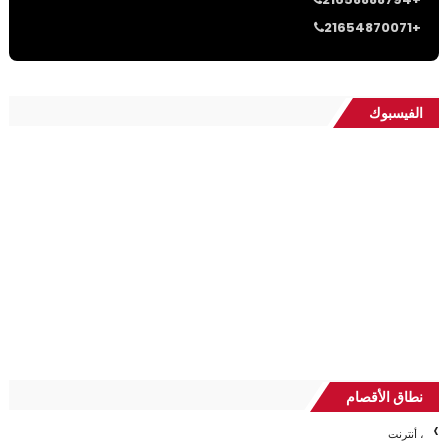
21654870071+
الفيسبوك
نطاق الأقصام
، أنترنت