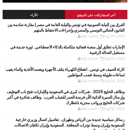
آخر المشاركات على الموقع
الأراء
الفرق بين النيابة العمومية في تونس والنيابة العامة في مصر | مقارنة صادمة بين
القانون الجنائي التونسي والمصري وإجراءات الاحتفاظ بالمتهم
daly carino
Aug 04, 2026
الإمارات تطلق أول منصة قضائية متكاملة بالذكاء الاصطناعي.. ثورة جديدة في
مستقبل العدالة الرقمية
daly carino
Aug 04, 2026
كارثة الصيف في تونس.. انقطاع الكهرباء يتلف الأجهزة ويفسد الأغذية والماء يغيب
لساعات طويلة وسط غضب المواطنين
daly carino
Aug 04, 2026
وظائف الخليج 2026.. شركات كبرى في السعودية والإمارات تفتح باب التوظيف
وإرسال السيرة الذاتية الآن فرصة العمر للشباب العرب.. وظائف شاغرة في أكبر
شركات الخليج ورواتب مجزية بانتظارك
daly carino
Aug 02, 2026
رسائل سياسية جديدة من الرياض وطهران.. تفاصيل اتصال وزيري خارجية
السعودية وإيران وسط توترات المنطقة.. السعودية وإيران تكثفان الاتصالات