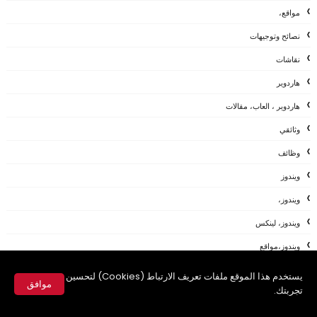
مواقع،
نصائح وتوجيهات
نقاشات
هاردوير
هاردوير ، العاب، مقالات
وثائقي
وظائف
ويندوز
ويندوز،
ويندوز، لينكس
ويندوز،مواقع
يوتيوب
يستخدم هذا الموقع ملفات تعريف الارتباط (Cookies) لتحسين
موافق
تجربتك.
AFTEREFFECTS
✕
ANDROID