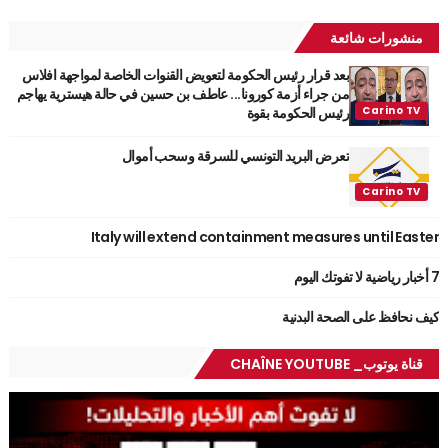
منشورات شائعة
بعد قرار رئيس الحكومة لتعويض القنوات الخاصة لمواجهة افلاس
من جراء أزمة كورونا... عاطف بن حسين في حالة هيسترية يهاجم
رئيس الحكومة بقوة
تعرض البريد التونسي للسرقة وسحب أموال
Italy will extend containment measures until Easter
7 أخبار رياضية لا تفوتك اليوم
كيف نحافظ على الصحة البدنية
قناة يوتوب_ CHAÎNE YOUTUBE