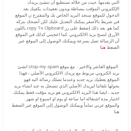
التي يقدمها. حيت من خلاله تستطيع أن تنشئ بريدك
الإلكتروني المؤقت ببساطة وبدون تعقيدات. يكفيك بعد
الدخول للموقع ستجد البريد الخاص بك والمقترح ن الموقع
في شريط بالأصفر يمكنك التعديل عليك لكن أنصحك بتركه
كما هو. بعد ذلك إضغط على رز copy To Clipboard باللون
الأزرق لنسخ بريد الالكتروني. كما اعجبني كذلك في الموقع
أن الرسالة تصل بسرعة ويمكنك الوصول إلى الموقع عبر
الضغط
هنا
الموقع العاشر والاخير : مع موقع stop-my-spam انشئ
بريد الكتروني مربوط مع بريدك الالكتروني الأصلي ، فهذا
الموقع يعطيك بريد جديد وعندما تصلك رسالة اليه فهو
يحولها تلقائيا لبريدك الأصلي الذي تتسجل به عند انشاء بريد
جديد ، ايضا هذا البريد الالكتروني هو بريد مؤقت فقط يمكنك
اختيار مدة اشتغاله اما ساعة او يوم او اسبوع او شهر .
والموقع عربي تماماً ويمكنك الوصول إلى الموقع عبر الضغط
هنا
الى هنا قد وصلنى الى النهاية تقبلو تحياتي اخوكم محمد