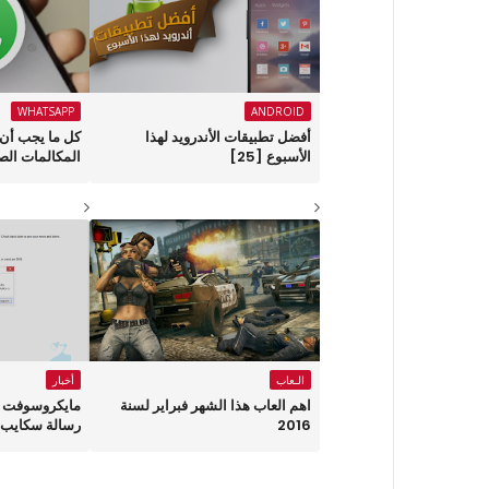
WHATSAPP
ANDROID
أفضل تطبيقات الأندرويد لهذا
كل ما يجب أن 
الأسبوع ‏[25]
المكالمات الص
الـعاب
أخبار
اهم العاب هذا الشهر فبراير لسنة
مايكروسوفت ت
2016
رسالة سكايب ا