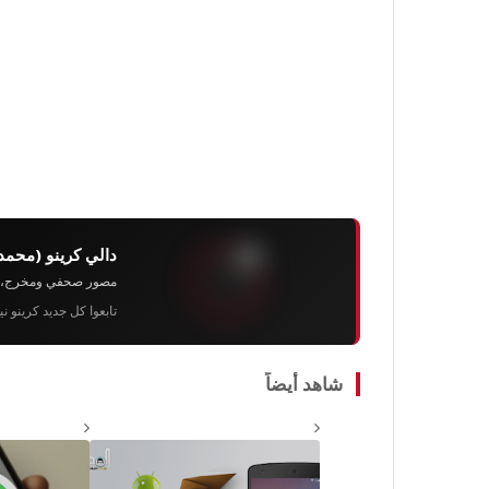
دالي كرينو (محمد
مصور صحفي ومخرج، رئيس 
تابعوا كل جديد كرينو ن
شاهد أيضاً