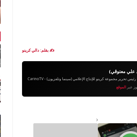
✍️ بقلم: دالي كرينو
 علي معتوڨي)
تحرير مجموعة كرينو للإنتاج الإعلامي (سينما وتلفزيون) - CarinoTV
يوز عبر
الموقع