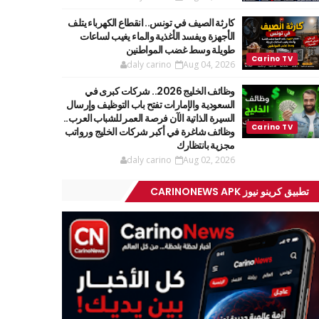
كارثة الصيف في تونس.. انقطاع الكهرباء يتلف
الأجهزة ويفسد الأغذية والماء يغيب لساعات
طويلة وسط غضب المواطنين
daly carino
Aug 04, 2026
وظائف الخليج 2026.. شركات كبرى في
السعودية والإمارات تفتح باب التوظيف وإرسال
السيرة الذاتية الآن فرصة العمر للشباب العرب..
وظائف شاغرة في أكبر شركات الخليج ورواتب
مجزية بانتظارك
daly carino
Aug 02, 2026
تطبيق كرينو نيوز CARINONEWS APK