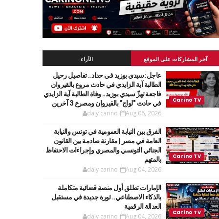
آخر المشاركات على الموقع
الأراء
عاجل: سيدي بوزيد في حداد.. تفاصيل رحيل
الطالبة آية الزايدي في حادث مروع بالقيروان
فاجعة تهزّ سيدي بوزيد.. وفاة الطالبة آية الزايدي
في حادث "لواج" بالقيروان ومصرع 3 آخرين
daly carino
Aug 06, 2026
الفرق بين النيابة العمومية في تونس والنيابة
العامة في مصر | مقارنة صادمة بين القانون
الجنائي التونسي والمصري وإجراءات الاحتفاظ
بالمتهم
daly carino
Aug 04, 2026
الإمارات تطلق أول منصة قضائية متكاملة
بالذكاء الاصطناعي.. ثورة جديدة في مستقبل
العدالة الرقمية
daly carino
Aug 04, 2026