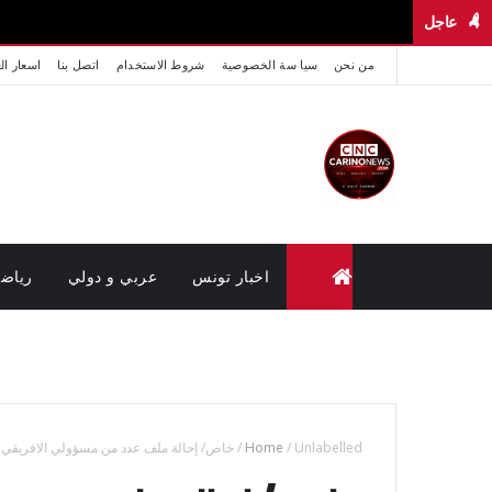
عاجل
من نحن
سيا سة الخصوصية
شروط الاستخدام
اتصل بنا
اسعار ال
اخبار تونس
عربي و دولي
رياض
متابعة القضايا عن بعد (وزارة العدل تونس)
Unlabelled
/
Home
/
خاص/ إحالة ملف عدد من مسؤولي الافريقي الى