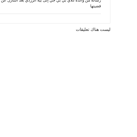
رسالة من والدة كلاي بي بي جي إلى بيّة الزردي بعد التنازل عن
قضيتها
ليست هناك تعليقات