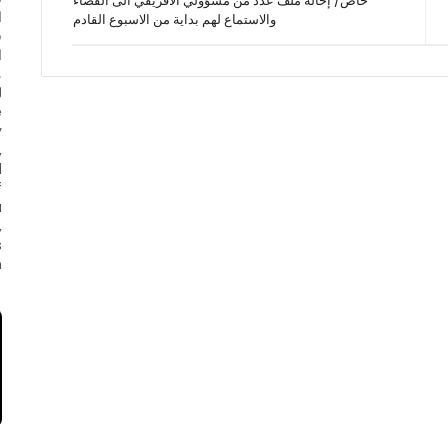
خاص/ إحالة ملف عدد من مسؤولي الافريقي الى القضاء
ا
والاستماع لهم بداية من الاسبوع القادم
ف
ا
e
y
,
d
f
a
,
s
.