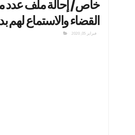
خاص/ إحالة ملف عدد م
القضاء والاستماع لهم بدا
فبراير 05, 2020