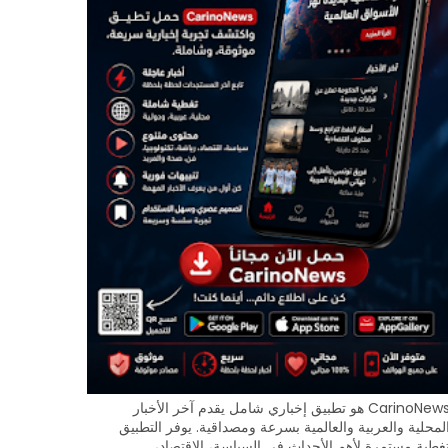
CarinoNews هو تطبيق إخباري شامل يقدم آخر الأخبار
لمحلية والعربية والعالمية بسرعة ومصداقية. يوفر التطبيق
غطية مستمرة لأهم الأحداث في السياسة، الاقتصاد،