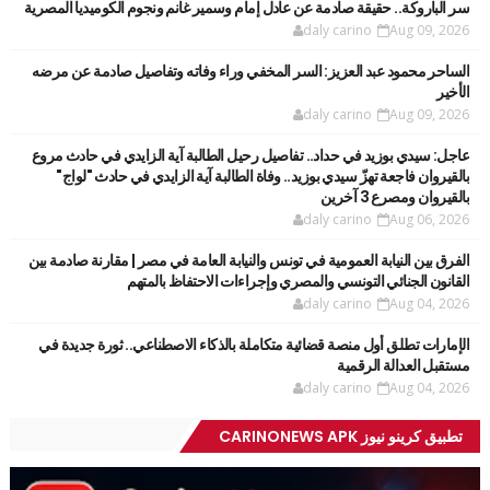
سر الباروكة.. حقيقة صادمة عن عادل إمام وسمير غانم ونجوم الكوميديا المصرية
daly carino
Aug 09, 2026
الساحر محمود عبد العزيز: السر المخفي وراء وفاته وتفاصيل صادمة عن مرضه
الأخير
daly carino
Aug 09, 2026
عاجل: سيدي بوزيد في حداد.. تفاصيل رحيل الطالبة آية الزايدي في حادث مروع
بالقيروان فاجعة تهزّ سيدي بوزيد.. وفاة الطالبة آية الزايدي في حادث "لواج"
بالقيروان ومصرع 3 آخرين
daly carino
Aug 06, 2026
الفرق بين النيابة العمومية في تونس والنيابة العامة في مصر | مقارنة صادمة بين
القانون الجنائي التونسي والمصري وإجراءات الاحتفاظ بالمتهم
daly carino
Aug 04, 2026
الإمارات تطلق أول منصة قضائية متكاملة بالذكاء الاصطناعي.. ثورة جديدة في
مستقبل العدالة الرقمية
daly carino
Aug 04, 2026
تطبيق كرينو نيوز CARINONEWS APK