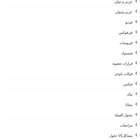
عربي و دولي
عربي ودولي
فيديو
فيرفوكس
فيروسات
فيسبوك
قرارات تعقيبية
قوالب بلوجر
لينكس
ماك
مجانا
محول العملة
مراجعات
مشاكلVS حلول