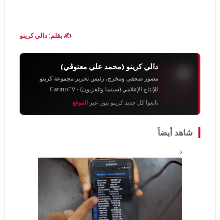
✍️ بقلم: دالي كرينو
دالي كرينو (محمد علي معتوڨي)
مصور صحفي ومخرج، رئيس تحرير مجموعة كرينو
للإنتاج الإعلامي (سينما وتلفزيون) - CarinoTV
تابعوا كل جديد كرينو نيوز عبر
الموقع
شاهد أيضاً