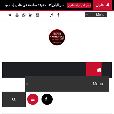
عاجل
سر الباروكة.. حقيقة صادمة عن عادل إمام وسمير غانم ونجوم 
أخبار الفن والمشاهير
09:06 ص