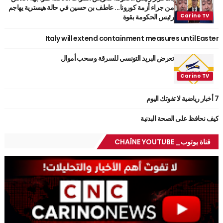
من جراء أزمة كورونا... عاطف بن حسين في حالة هيسترية يهاجم
رئيس الحكومة بقوة
Italy will extend containment measures until Easter
تعرض البريد التونسي للسرقة وسحب أموال
7 أخبار رياضية لا تفوتك اليوم
كيف نحافظ على الصحة البدنية
قناة يوتوب_ CHAÎNE YOUTUBE