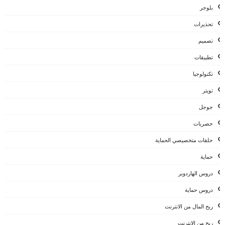
بلوجر
تحذيرات
تصميم
تطبيقات
تكنولوجيا
تويتر
جوجل
حصريات
حلقات متخصيصي الحماية
حماية
دروس الهاردوير
دروس حماية
ربح المال من الانترنت
ربح من الانترنت