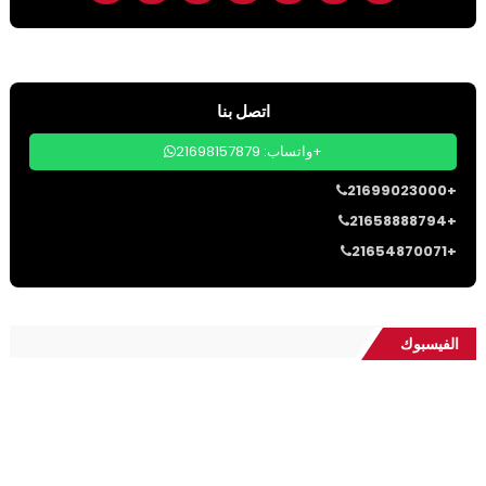
اتصل بنا
واتساب: 21698157879+
21699023000+
21658888794+
21654870071+
الفيسبوك