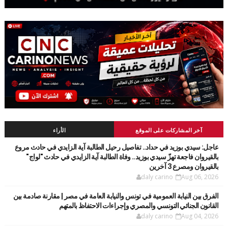
آخر المشاركات على الموقع
الأراء
عاجل: سيدي بوزيد في حداد.. تفاصيل رحيل الطالبة آية الزايدي في حادث مروع
بالقيروان فاجعة تهزّ سيدي بوزيد.. وفاة الطالبة آية الزايدي في حادث "لواج"
بالقيروان ومصرع 3 آخرين
daly carino
Aug 06, 2026
الفرق بين النيابة العمومية في تونس والنيابة العامة في مصر | مقارنة صادمة بين
القانون الجنائي التونسي والمصري وإجراءات الاحتفاظ بالمتهم
daly carino
Aug 04, 2026