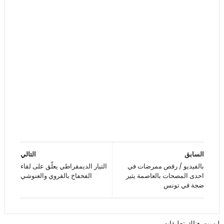
السابق
التالي
بالفيديو / رقص ممرضات في
التيار الديمقراطي يعلّق على لقاء
احدى المصحات بالعاصمة يثير
الفخفاخ بالقروي والغنوشي
ضجة في تونس
ليست هناك تعليقات