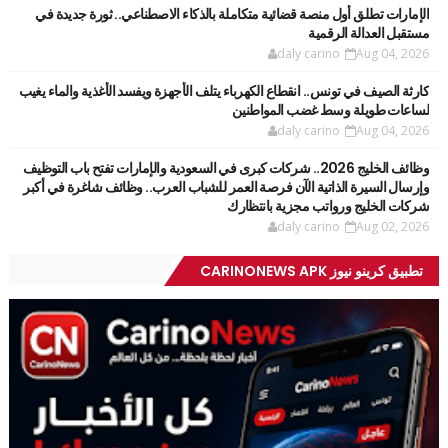
الإمارات تطلق أول منصة قضائية متكاملة بالذكاء الاصطناعي.. ثورة جديدة في
مستقبل العدالة الرقمية
daly carino
Aug 04, 2026
كارثة الصيف في تونس.. انقطاع الكهرباء يتلف الأجهزة ويفسد الأغذية والماء يغيب
لساعات طويلة وسط غضب المواطنين
daly carino
Aug 04, 2026
وظائف الخليج 2026.. شركات كبرى في السعودية والإمارات تفتح باب التوظيف
وإرسال السيرة الذاتية الآن فرصة العمر للشباب العرب.. وظائف شاغرة في أكبر
شركات الخليج ورواتب مجزية بانتظارك
daly carino
Aug 02, 2026
تطبيق كرينو نيوز CARINONEWS APK