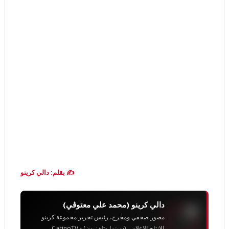
✍️ بقلم: دالي كرينو
دالي كرينو (محمد علي معتوڨي)
مصور صحفي ومخرج، رئيس تحرير مجموعة كرينو
للإنتاج الإعلامي (سينما وتلفزيون) - CarinoTV