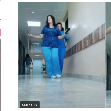
r
7 أخبا
ك
Carino TV