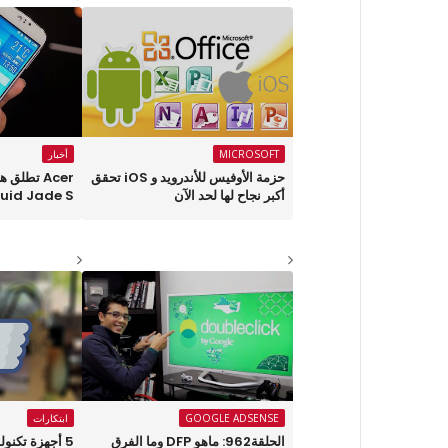
MICROSOFT
أخبار
حزمة الأوفيس للأندرويد و iOS تحقق
Acer تطلق
أكبر نجاح لها لحد الآن
quid Jade S
GOOGLE ADSENSE
ابتكارات
الحلقة962: ماهو DFP وما الفرق
5 أجهزة تكنو