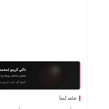
دالي كرينو (محمد
مصور صحفي ومخرج، رئيس 
تابعوا كل جديد كرينو ن
شاهد أيضاً