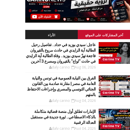
آخر المشاركات على الموقع
الأراء
عاجل: سيدي بوزيد في حداد.. تفاصيل رحيل
الطالبة آية الزايدي في حادث مروع بالقيروان
فاجعة تهزّ سيدي بوزيد.. وفاة الطالبة آية الزايدي
في حادث "لواج" بالقيروان ومصرع 3 آخرين
daly carino
Aug 06, 2026
الفرق بين النيابة العمومية في تونس والنيابة
العامة في مصر | مقارنة صادمة بين القانون
الجنائي التونسي والمصري وإجراءات الاحتفاظ
بالمتهم
daly carino
Aug 04, 2026
الإمارات تطلق أول منصة قضائية متكاملة
بالذكاء الاصطناعي.. ثورة جديدة في مستقبل
العدالة الرقمية
daly carino
Aug 04, 2026