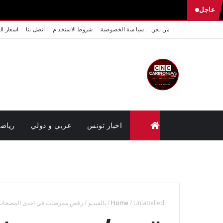
عاجل
من نحن
سيا سة الخصوصية
شروط الاستخدام
اتصل بنا
اسعار ال
اخبار تونس
عربي و دولي
رياض
متابعة القضايا عن بعد (وزارة العدل تونس)
Unlabelled
/
Home
/
بالفيديو / رقص ممرضات في احدى المصحات 