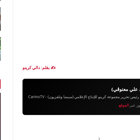
✍️ بقلم: دالي كرينو
 علي معتوڨي)
تحرير مجموعة كرينو للإنتاج الإعلامي (سينما وتلفزيون) - CarinoTV
يوز عبر
الموقع