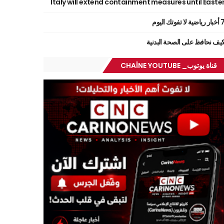
Italy will extend containment measures until Easte
ر رياضية لا تفوتك اليوم
يف نحافظ على الصحة البدنية
قناة يوتوب_ CHAÎNE YOUTUBE