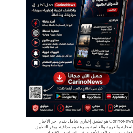
CarinoNews هو تطبيق إخباري شامل يقدم آخر الأخبار
لمحلية والعربية والعالمية بسرعة ومصداقية. يوفر التطبيق
غطية مستمرة لأهم الأحداث في السياسة، الاقتصاد،