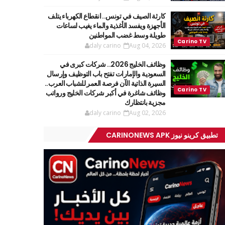
كارثة الصيف في تونس.. انقطاع الكهرباء يتلف
الأجهزة ويفسد الأغذية والماء يغيب لساعات
طويلة وسط غضب المواطنين
daly carino
Aug 04, 2026
وظائف الخليج 2026.. شركات كبرى في
السعودية والإمارات تفتح باب التوظيف وإرسال
السيرة الذاتية الآن فرصة العمر للشباب العرب..
وظائف شاغرة في أكبر شركات الخليج ورواتب
مجزية بانتظارك
daly carino
Aug 02, 2026
تطبيق كرينو نيوز CARINONEWS APK