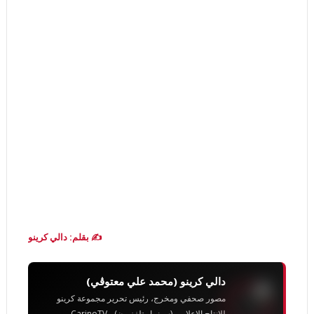
✍️ بقلم: دالي كرينو
دالي كرينو (محمد علي معتوڨي)
مصور صحفي ومخرج، رئيس تحرير مجموعة كرينو
للإنتاج الإعلامي (سينما وتلفزيون) - CarinoTV