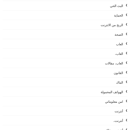
البث الحي
الحماية
الربح من الانترنت
الصحة
العاب
العاب،
العاب، مقالات
القانون
الماك
الهواتف المحمولة
امن معلوماتي
أنترنت
أنترنت،