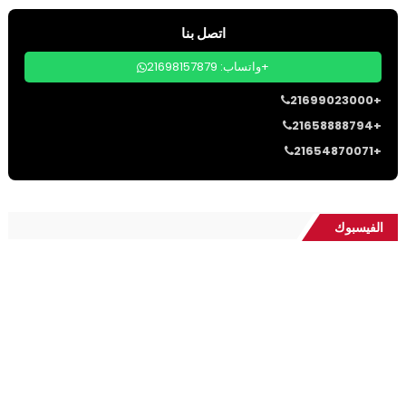
اتصل بنا
واتساب: 21698157879+
21699023000+
21658888794+
21654870071+
الفيسبوك