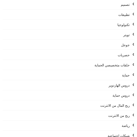
تصميم
تطبيقات
تكنولوجيا
تويتر
جوجل
حصريات
حلقات متخصيصي الحماية
حماية
دروس الهاردوير
دروس حماية
ربح المال من الانترنت
ربح من الانترنت
رياضة
شبكات إجتماعية