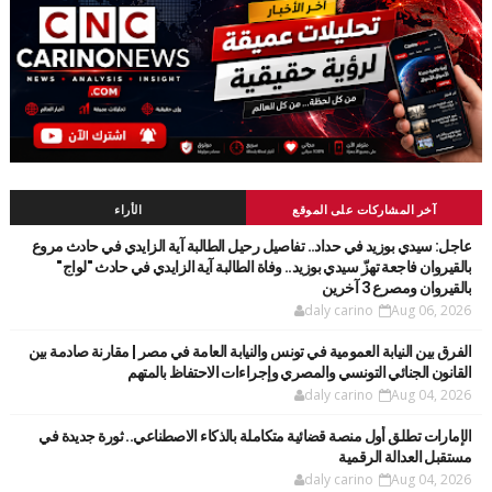
آخر المشاركات على الموقع
الأراء
عاجل: سيدي بوزيد في حداد.. تفاصيل رحيل الطالبة آية الزايدي في حادث مروع
بالقيروان فاجعة تهزّ سيدي بوزيد.. وفاة الطالبة آية الزايدي في حادث "لواج"
بالقيروان ومصرع 3 آخرين
daly carino
Aug 06, 2026
الفرق بين النيابة العمومية في تونس والنيابة العامة في مصر | مقارنة صادمة بين
القانون الجنائي التونسي والمصري وإجراءات الاحتفاظ بالمتهم
daly carino
Aug 04, 2026
الإمارات تطلق أول منصة قضائية متكاملة بالذكاء الاصطناعي.. ثورة جديدة في
مستقبل العدالة الرقمية
daly carino
Aug 04, 2026