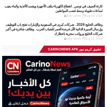
كارثة الصيف في تونس.. انقطاع الكهرباء يتلف الأجهزة ويفسد الأغذية والماء يغيب
لساعات طويلة وسط غضب المواطنين
daly carino
Aug 04, 2026
وظائف الخليج 2026.. شركات كبرى في السعودية والإمارات تفتح باب التوظيف
وإرسال السيرة الذاتية الآن فرصة العمر للشباب العرب.. وظائف شاغرة في أكبر
شركات الخليج ورواتب مجزية بانتظارك
daly carino
Aug 02, 2026
تطبيق كرينو نيوز CARINONEWS APK