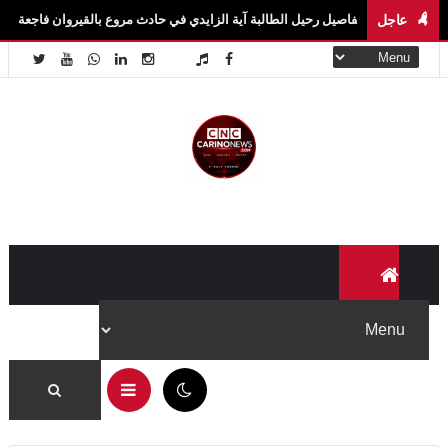
عاجل
 تفاصيل رحيل الطالبة آية الزايدي في حادث مروع بالقيروان فاجعة تهزّ سيدي بوزيد.. وفا
07:38 ص