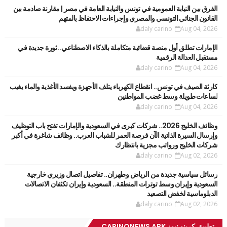
الفرق بين النيابة العمومية في تونس والنيابة العامة في مصر | مقارنة صادمة بين
القانون الجنائي التونسي والمصري وإجراءات الاحتفاظ بالمتهم
daly carino
Aug 04, 2026
الإمارات تطلق أول منصة قضائية متكاملة بالذكاء الاصطناعي.. ثورة جديدة في
مستقبل العدالة الرقمية
daly carino
Aug 04, 2026
كارثة الصيف في تونس.. انقطاع الكهرباء يتلف الأجهزة ويفسد الأغذية والماء يغيب
لساعات طويلة وسط غضب المواطنين
daly carino
Aug 04, 2026
وظائف الخليج 2026.. شركات كبرى في السعودية والإمارات تفتح باب التوظيف
وإرسال السيرة الذاتية الآن فرصة العمر للشباب العرب.. وظائف شاغرة في أكبر
شركات الخليج ورواتب مجزية بانتظارك
daly carino
Aug 02, 2026
رسائل سياسية جديدة من الرياض وطهران.. تفاصيل اتصال وزيري خارجية
السعودية وإيران وسط توترات المنطقة.. السعودية وإيران تكثفان الاتصالات
الدبلوماسية لخفض التصعيد
daly carino
Aug 02, 2026
تطبيق كرينو نيوز CARINONEWS APK