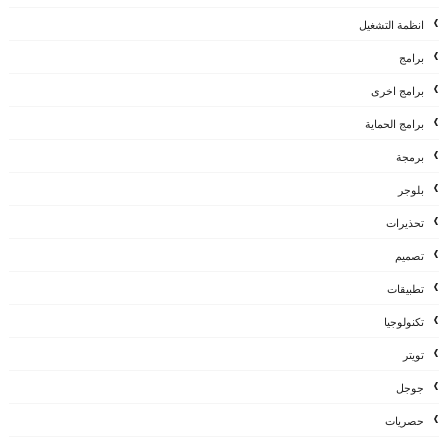
انظمة التشغيل
برامج
برامج اخرى
برامج الحماية
برمجة
بلوجر
تحذيرات
تصميم
تطبيقات
تكنولوجيا
تويتر
جوجل
حصريات