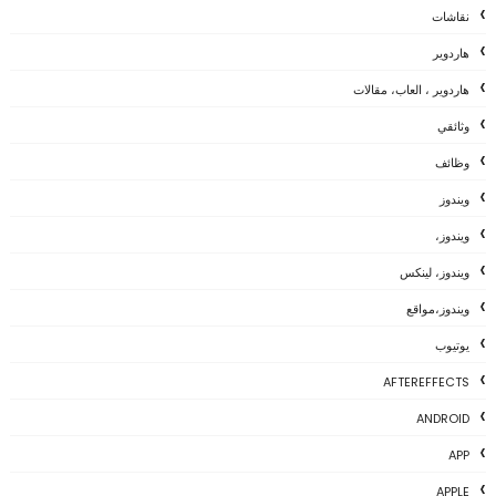
نقاشات
هاردوير
هاردوير ، العاب، مقالات
وثائقي
وظائف
ويندوز
ويندوز،
ويندوز، لينكس
ويندوز،مواقع
يوتيوب
AFTEREFFECTS
ANDROID
APP
APPLE