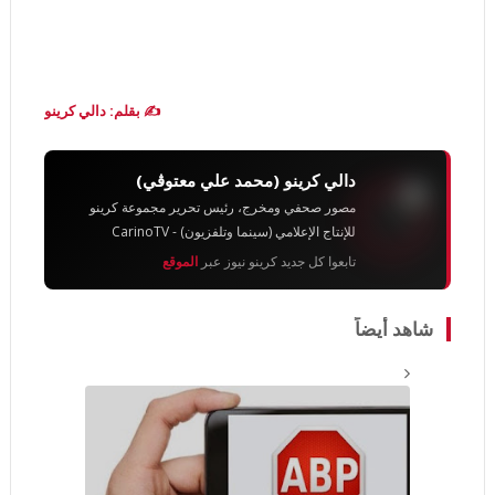
✍️ بقلم: دالي كرينو
دالي كرينو (محمد علي معتوڨي)
مصور صحفي ومخرج، رئيس تحرير مجموعة كرينو
للإنتاج الإعلامي (سينما وتلفزيون) - CarinoTV
تابعوا كل جديد كرينو نيوز عبر
الموقع
شاهد أيضاً