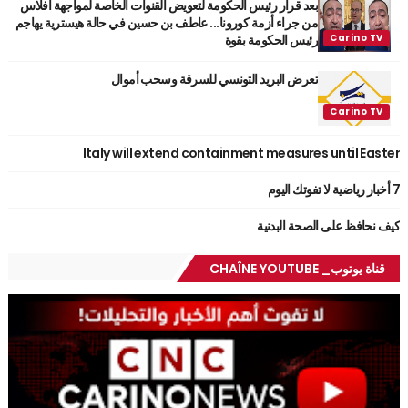
بعد قرار رئيس الحكومة لتعويض القنوات الخاصة لمواجهة افلاس
من جراء أزمة كورونا... عاطف بن حسين في حالة هيسترية يهاجم
رئيس الحكومة بقوة
تعرض البريد التونسي للسرقة وسحب أموال
Italy will extend containment measures until Easter
7 أخبار رياضية لا تفوتك اليوم
كيف نحافظ على الصحة البدنية
قناة يوتوب_ CHAÎNE YOUTUBE