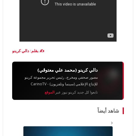
✍️ بقلم: دالي كرينو
دالي كرينو (محمد علي معتوڨي)
مصور صحفي ومخرج، رئيس تحرير مجموعة كرينو
للإنتاج الإعلامي (سينما وتلفزيون) - CarinoTV
تابعوا كل جديد كرينو نيوز عبر
الموقع
شاهد أيضاً