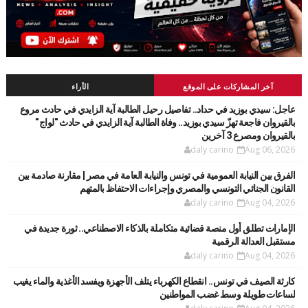
آخر المشاركات على الموقع
الأراء
عاجل: سيدي بوزيد في حداد.. تفاصيل رحيل الطالبة آية الزايدي في حادث مروع
بالقيروان فاجعة تهزّ سيدي بوزيد.. وفاة الطالبة آية الزايدي في حادث "لواج"
بالقيروان ومصرع 3 آخرين
daly carino
Aug 06, 2026
الفرق بين النيابة العمومية في تونس والنيابة العامة في مصر | مقارنة صادمة بين
القانون الجنائي التونسي والمصري وإجراءات الاحتفاظ بالمتهم
daly carino
Aug 04, 2026
الإمارات تطلق أول منصة قضائية متكاملة بالذكاء الاصطناعي.. ثورة جديدة في
مستقبل العدالة الرقمية
daly carino
Aug 04, 2026
كارثة الصيف في تونس.. انقطاع الكهرباء يتلف الأجهزة ويفسد الأغذية والماء يغيب
لساعات طويلة وسط غضب المواطنين