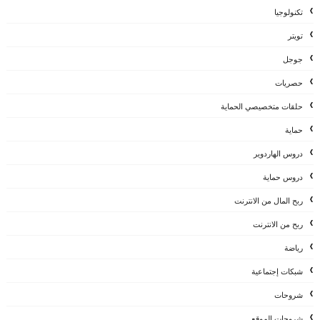
تكنولوجيا
تويتر
جوجل
حصريات
حلقات متخصيصي الحماية
حماية
دروس الهاردوير
دروس حماية
ربح المال من الانترنت
ربح من الانترنت
رياضة
شبكات إجتماعية
شروحات
شروحات الموقع