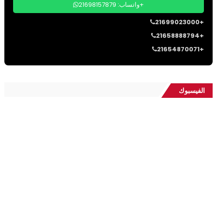
واتساب: 21698157879+
21699023000+
21658888794+
21654870071+
الفيسبوك