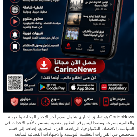
CarinoNews هو تطبيق إخباري شامل يقدم آخر الأخبار المحلية والعربية
والعالمية بسرعة ومصداقية. يوفر التطبيق تغطية مستمرة لأهم الأحداث في
السياسة، الاقتصاد، التكنولوجيا، الرياضة، الفن، المجتمع، إضافة إلى قسم
متخصص في القرارات التعقيبية التونسية والاجتهادات القضائية لمتابعة