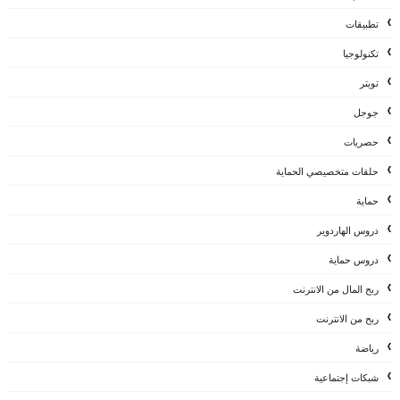
تطبيقات
تكنولوجيا
تويتر
جوجل
حصريات
حلقات متخصيصي الحماية
حماية
دروس الهاردوير
دروس حماية
ربح المال من الانترنت
ربح من الانترنت
رياضة
شبكات إجتماعية