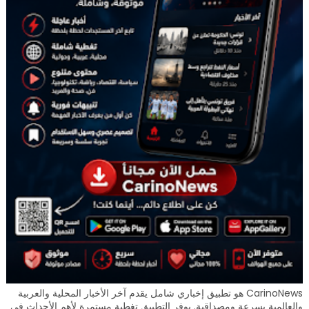
CarinoNews هو تطبيق إخباري شامل يقدم آخر الأخبار المحلية والعربية
والعالمية بسرعة ومصداقية. يوفر التطبيق تغطية مستمرة لأهم الأحداث في