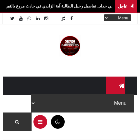
عاجل
 في حداد.. تفاصيل رحيل الطالبة آية الزايدي في حادث مروع بالقيروان فاجعة تهزّ سيدي بو
05:59 ص