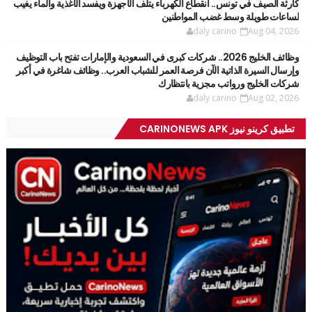
كارثة الصيف في تونس.. انقطاع الكهرباء يتلف الأجهزة ويفسد الأغذية والماء يغيب
لساعات طويلة وسط غضب المواطنين
daly carino
Aug 04, 2026
وظائف الخليج 2026.. شركات كبرى في السعودية والإمارات تفتح باب التوظيف
وإرسال السيرة الذاتية الآن فرصة العمر للشباب العرب.. وظائف شاغرة في أكبر
شركات الخليج ورواتب مجزية بانتظارك
daly carino
Aug 02, 2026
تطبيق كرينو نيوز CARINONEWS APK