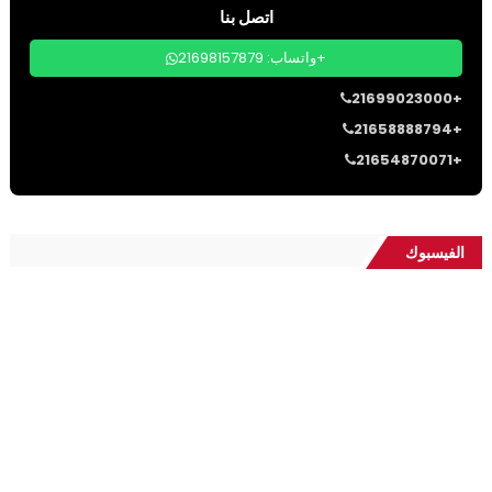
اتصل بنا
واتساب: 21698157879+
21699023000+
21658888794+
21654870071+
الفيسبوك