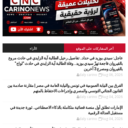
آخر المشاركات على الموقع
الأراء
عاجل: سيدي بوزيد في حداد.. تفاصيل رحيل الطالبة آية الزايدي في حادث مروع
بالقيروان فاجعة تهزّ سيدي بوزيد.. وفاة الطالبة آية الزايدي في حادث "لواج"
بالقيروان ومصرع 3 آخرين
daly carino
Aug 06, 2026
الفرق بين النيابة العمومية في تونس والنيابة العامة في مصر | مقارنة صادمة بين
القانون الجنائي التونسي والمصري وإجراءات الاحتفاظ بالمتهم
daly carino
Aug 04, 2026
الإمارات تطلق أول منصة قضائية متكاملة بالذكاء الاصطناعي.. ثورة جديدة في
مستقبل العدالة الرقمية
daly carino
Aug 04, 2026