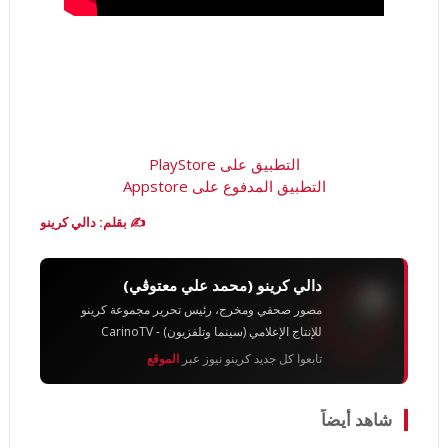
التطبيق على PlayStore
التطبيق المدفوع على Appstore
✍️ بقلم: دالي كرينو
دالي كرينو (محمد علي معتوڨي)
مصور صحفي ومخرج، رئيس تحرير مجموعة كرينو
للإنتاج الإعلامي (سينما وتلفزيون) - CarinoTV
تابعوا كل جديد كرينو نيوز عبر
الموقع
شاهد أيضاً