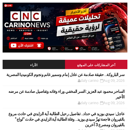
آخر المشاركات على الموقع
الأراء
سر الباروكة.. حقيقة صادمة عن عادل إمام وسمير غانم ونجوم الكوميديا المصرية
daly carino
Aug 09, 2026
الساحر محمود عبد العزيز: السر المخفي وراء وفاته وتفاصيل صادمة عن مرضه
الأخير
daly carino
Aug 09, 2026
عاجل: سيدي بوزيد في حداد.. تفاصيل رحيل الطالبة آية الزايدي في حادث مروع
بالقيروان فاجعة تهزّ سيدي بوزيد.. وفاة الطالبة آية الزايدي في حادث "لواج"
بالقيروان ومصرع 3 آخرين