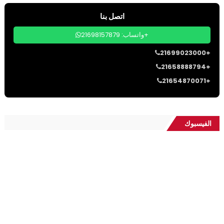
اتصل بنا
واتساب: 21698157879+
21699023000+
21658888794+
21654870071+
الفيسبوك