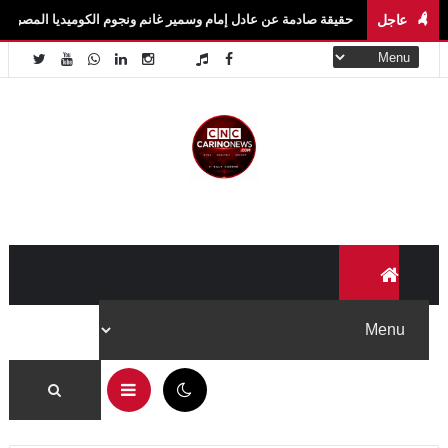
عاجل
كة.. حقيقة صادمة عن عادل إمام وسمير غانم ونجوم الكوميديا المصرية
أخبار الف
10:37 ص