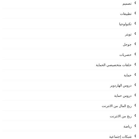
تصميم
تطبيقات
تكنولوجيا
تويتر
جوجل
حصريات
حلقات متخصيصي الحماية
حماية
دروس الهاردوير
دروس حماية
ربح المال من الانترنت
ربح من الانترنت
رياضة
شبكات إجتماعية