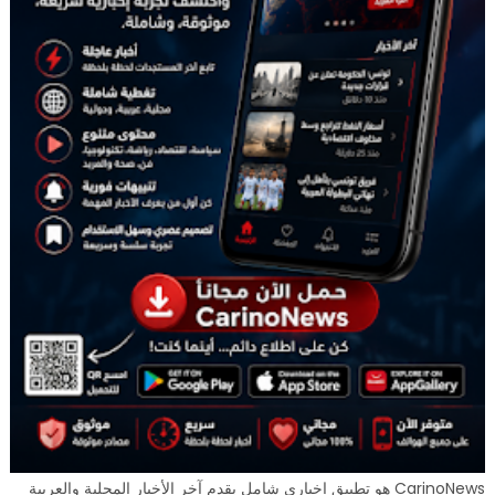
CarinoNews هو تطبيق إخباري شامل يقدم آخر الأخبار المحلية والعربية