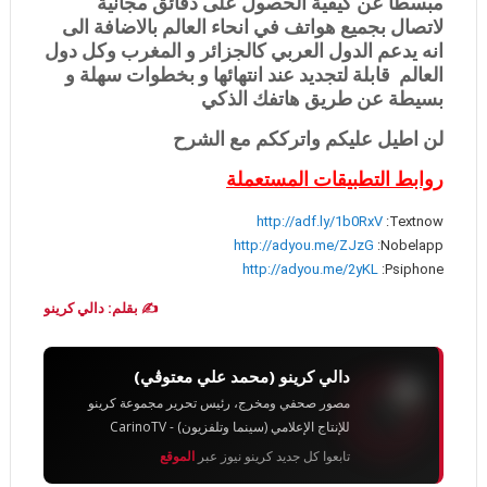
مبسطا عن كيفية الحصول على دقائق مجانية
لاتصال بجميع هواتف في انحاء العالم بالاضافة الى
انه يدعم الدول العربي كالجزائر و المغرب وكل دول
العالم قابلة لتجديد عند انتهائها و بخطوات سهلة و
بسيطة عن طريق هاتفك الذكي
لن اطيل عليكم واترككم مع الشرح
روابط التطبيقات المستعملة
http://adf.ly/1b0RxV
Textnow:
http://adyou.me/ZJzG
Nobelapp:
http://adyou.me/2yKL
Psiphone:
✍️ بقلم: دالي كرينو
دالي كرينو (محمد علي معتوڨي)
مصور صحفي ومخرج، رئيس تحرير مجموعة كرينو
للإنتاج الإعلامي (سينما وتلفزيون) - CarinoTV
تابعوا كل جديد كرينو نيوز عبر
الموقع