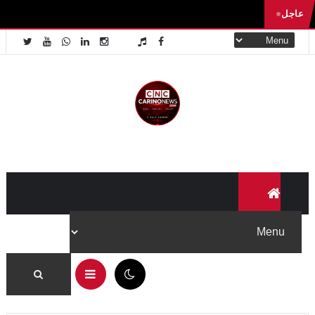
عاجل
05:25 ص