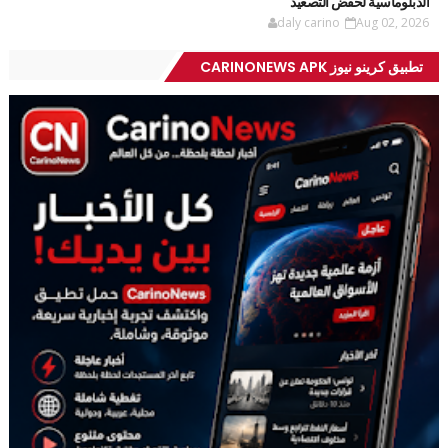
الدبلوماسية لخفض التصعيد
daly carino
Aug 02, 2026
تطبيق كرينو نيوز CARINONEWS APK