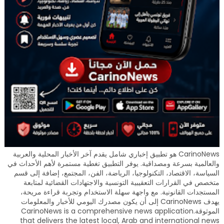
CarinoNews هو تطبيق إخباري شامل يقدم آخر الأخبار المحلية والعربية
والعالمية بسرعة ومصداقية. يوفر التطبيق تغطية مستمرة لأهم الأحداث في
السياسة، الاقتصاد، التكنولوجيا، الرياضة، الفن، المجتمع، إضافة إلى قسم
متخصص في القرارات التعقيبية التونسية والاجتهادات القضائية لمتابعة
المستجدات القانونية. مع واجهة سهلة الاستخدام وتجربة قراءة مريحة،
يهدف CarinoNews إلى أن يكون مصدرك اليومي للأخبار والمعلومات
الموثوقة.CarinoNews is a comprehensive news application
that delivers the latest local, Arab and international news