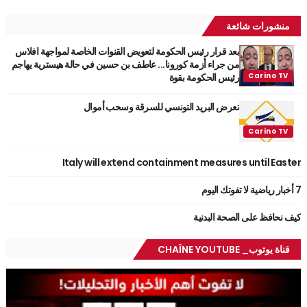
منشورات شائعة
بعد قرار رئيس الحكومة لتعويض القنوات الخاصة لمواجهة افلاس
من جراء أزمة كورونا... عاطف بن حسين في حالة هيسترية يهاجم
رئيس الحكومة بقوة
تعرض البريد التونسي للسرقة وسحب أموال
Italy will extend containment measures until Easter
7 أخبار رياضية لا تفوتك اليوم
كيف نحافظ على الصحة البدنية
قناة يوتوب_ CHAÎNE YOUTUBE