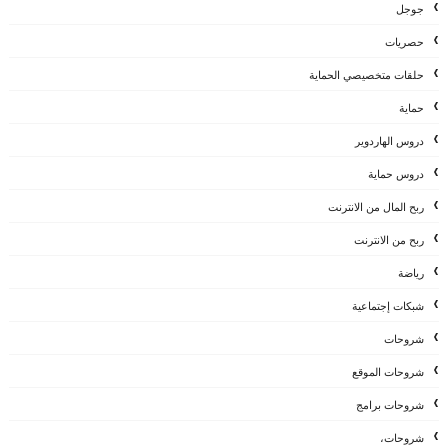
جوجل
حصريات
حلقات متخصيصي الحماية
حماية
دروس الهاردوير
دروس حماية
ربح المال من الانترنت
ربح من الانترنت
رياضة
شبكات إجتماعية
شروحات
شروحات الموقع
شروحات برامج
شروحات،