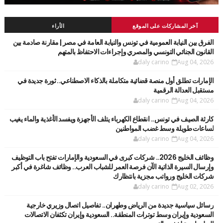
آخر المشاركات على الموقع
الأراء
الفرق بين النيابة العمومية في تونس والنيابة العامة في مصر | مقارنة صادمة بين
القانون الجنائي التونسي والمصري وإجراءات الاحتفاظ بالمتهم
daly carino
Aug 04, 2026
الإمارات تطلق أول منصة قضائية متكاملة بالذكاء الاصطناعي.. ثورة جديدة في
مستقبل العدالة الرقمية
daly carino
Aug 04, 2026
كارثة الصيف في تونس.. انقطاع الكهرباء يتلف الأجهزة ويفسد الأغذية والماء يغيب
لساعات طويلة وسط غضب المواطنين
daly carino
Aug 04, 2026
وظائف الخليج 2026.. شركات كبرى في السعودية والإمارات تفتح باب التوظيف
وإرسال السيرة الذاتية الآن فرصة العمر للشباب العرب.. وظائف شاغرة في أكبر
شركات الخليج ورواتب مجزية بانتظارك
daly carino
Aug 02, 2026
رسائل سياسية جديدة من الرياض وطهران.. تفاصيل اتصال وزيري خارجية
السعودية وإيران وسط توترات المنطقة.. السعودية وإيران تكثفان الاتصالات