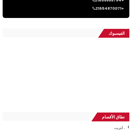
21658888794+
21654870071+
الفيسبوك
نطاق الأقصام
، أنترنت