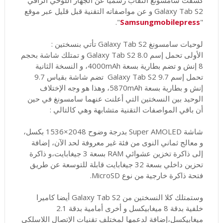
Galaxy Tab S2 و عن مواصفاته التقنية قبل قليل عبر موقع
".
Samsungmobilepress
"
لوحيات سامسونغ Galaxy Tab S2 تأتي بنسختين :
الأولى تحمل إسم Galaxy Tab S2 8.0 و تمتلك شاشة بحجم
8 إنش و تضم بطارية بسعة 4000mAh، و النسخة الثانية
تحمل إسم Galaxy Tab S2 9.7 تضم شاشة بقياس 9.7
إنش و بطارية بسعة 5870mAh، وهذا هو وجه الإختلاف
الوحيد بين النسختين التي أعلنت عنهما سامسونغ في حين
أن باقي المواصفات التقنية متشابهة وهي كالتالي :
شاشة Super AMOLED بدرجة وضوح 2048×1536 بكسل،
و معالج ثماني النوى من فئة غير معروفة لحد الآن، إضافة
إلى ذاكرة تخزين عشوائي RAM بسعة 3 جيغابايت،و ذاكرة
تحزين داخلي بسعة 32 جيغابايت قابلة للتوسعة عن طريق
فتحة ذاكرة خارجية من نوع MicroSD.
وستمتلك كلا النسختين من Galaxy Tab S2 أيضا كاميرا
خلفية بدقة 8 ميغابيكسل و أخرى أمامية بدقة 2.1
ميغابيكسل،إضافة لدعمها لمختلف تقنيات الإتصال اللاسلكي