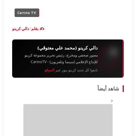
Carino TV
✍️ بقلم: دالي كرينو
دالي كرينو (محمد علي معتوڨي)
مصور صحفي ومخرج، رئيس تحرير مجموعة كرينو
للإنتاج الإعلامي (سينما وتلفزيون) - CarinoTV
تابعوا كل جديد كرينو نيوز عبر
الموقع
شاهد أيضاً