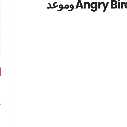
فيديو ترويجي للعبة Angry Birds 2 وموعد
r