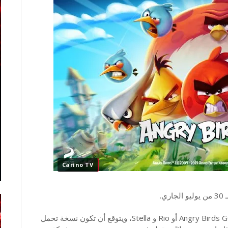
Carino TV
حاليا يتوقع أن تكون اللعبة مختلفة عن إصدارات مثل Angry Birds GO أو Rio و Stella، ويتوقع أن تكون نسخة تحمل