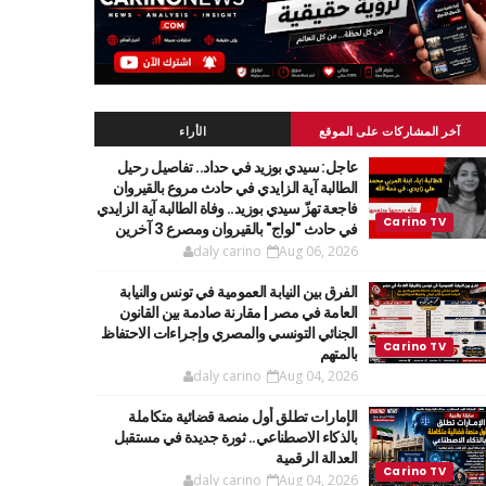
آخر المشاركات على الموقع
الأراء
عاجل: سيدي بوزيد في حداد.. تفاصيل رحيل
الطالبة آية الزايدي في حادث مروع بالقيروان
فاجعة تهزّ سيدي بوزيد.. وفاة الطالبة آية الزايدي
في حادث "لواج" بالقيروان ومصرع 3 آخرين
daly carino
Aug 06, 2026
الفرق بين النيابة العمومية في تونس والنيابة
العامة في مصر | مقارنة صادمة بين القانون
الجنائي التونسي والمصري وإجراءات الاحتفاظ
بالمتهم
daly carino
Aug 04, 2026
الإمارات تطلق أول منصة قضائية متكاملة
بالذكاء الاصطناعي.. ثورة جديدة في مستقبل
العدالة الرقمية
daly carino
Aug 04, 2026