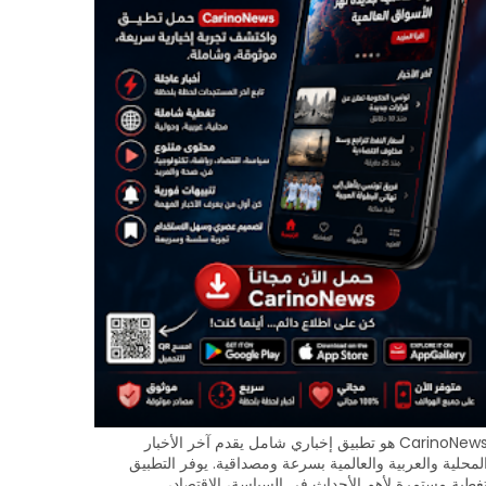
CarinoNews هو تطبيق إخباري شامل يقدم آخر الأخبار
لمحلية والعربية والعالمية بسرعة ومصداقية. يوفر التطبيق
غطية مستمرة لأهم الأحداث في السياسة، الاقتصاد،