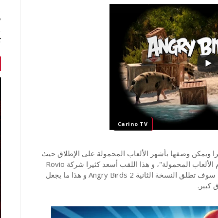
7 أخبا
ك
Carino TV
Angry Bird" حققت نجاحا كبيرا ويمكن وصفها بأشهر الألعاب المحمولة على الإطلاق حيث
تم تحميلها أزيد من 3 ملايير مرة و حصلت على لقب "أم الألعاب المحمولة"، و هذا اللقب أسعد كثيرا شركة Rovio
المصنعة لهذه اللعبة و أبدت فخرها الكبير ثم أعلنت أنها سوف تطلق النسخة الثانية Angry Birds 2 و هذا ما يجعل
 كبير.