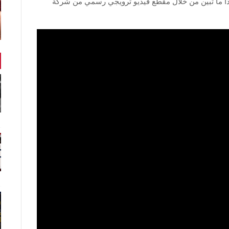
مط اللعبة في الأصدار الأول من Angry Birds هذا ما تبين من خلال مقطع فيديو ترويجي رسمي من شركة