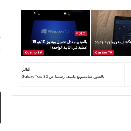
ا
ف
ا
e
VIDEO
y
 تكشف عن واجهة جديدة
بالفيديو معدل تحميل ويندوز 10 هو 19
,
عملية في الثانية الواحدة!
d
f
a
,
التالي
s
بالصور: سامسونغ تكشف رسميا عن Galaxy Tab S2
.