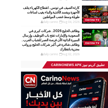
كارثة الصيف في تونس.. انقطاع الكهرباء يتلف
الأجهزة ويفسد الأغذية والماء يغيب لساعات
طويلة وسط غضب المواطنين
daly carino
Aug 04, 2026
وظائف الخليج 2026.. شركات كبرى في
السعودية والإمارات تفتح باب التوظيف وإرسال
السيرة الذاتية الآن فرصة العمر للشباب العرب..
وظائف شاغرة في أكبر شركات الخليج ورواتب
مجزية بانتظارك
daly carino
Aug 02, 2026
تطبيق كرينو نيوز CARINONEWS APK