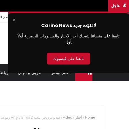
عاجل
من نحن
سيا سة الخصوصية
شروط الاستخدام
اتصل بنا
اسعار ال
✕
لا تفوّت جديد Carino News
تابعنا على منصاتنا لتصلك آخر الأخبار والفيديوهات الحصرية أولاً
بأول.
تابعنا على فيسبوك
اخبار تونس
عربي و دولي
رياض
متابعة القضايا عن بعد (وزارة العدل تونس)
Home
/
أخبار
/
video
/
فيديو ترويجي للعبة Angry Birds 2 وموعد إطلاقها