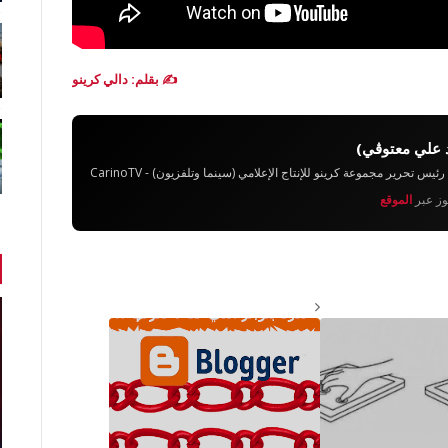
✍️ بقلم: دالي كرينو
 علي معتوڨي)
تحرير مجموعة كرينو للإنتاج الإعلامي (سينما وتلفزيون) - CarinoTV
يوز عبر
الموقع