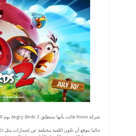
شركة Rovio قالت بأنها ستطلق Angry Birds 2 يوم الـ 30 من يوليو الجاري.