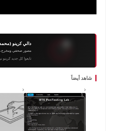
دالي كرينو (محمد
مصور صحفي ومخرج، رئيس 
تابعوا كل جديد كرينو ن
شاهد أيضاً