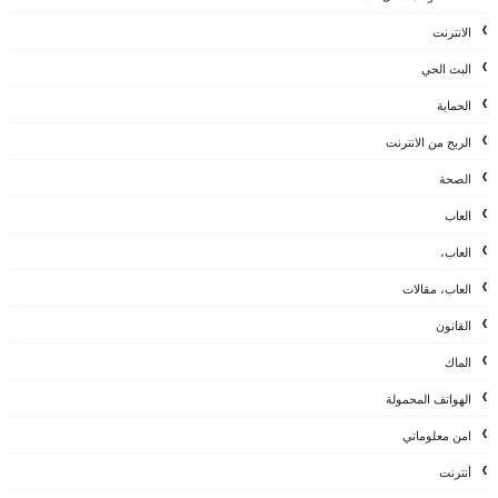
الانترنت
البث الحي
الحماية
الربح من الانترنت
الصحة
العاب
العاب،
العاب، مقالات
القانون
الماك
الهواتف المحمولة
امن معلوماتي
أنترنت