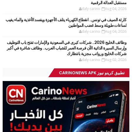
مستقبل العدالة الرقمية
daly carino
Aug 04, 2026
كارثة الصيف في تونس.. انقطاع الكهرباء يتلف الأجهزة ويفسد الأغذية والماء يغيب
لساعات طويلة وسط غضب المواطنين
daly carino
Aug 04, 2026
وظائف الخليج 2026.. شركات كبرى في السعودية والإمارات تفتح باب التوظيف
وإرسال السيرة الذاتية الآن فرصة العمر للشباب العرب.. وظائف شاغرة في أكبر
شركات الخليج ورواتب مجزية بانتظارك
daly carino
Aug 02, 2026
تطبيق كرينو نيوز CARINONEWS APK