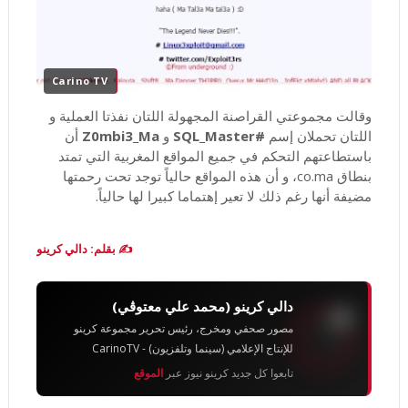
Carino TV
وقالت مجموعتي القراصنة المجهولة اللتان نفذتا العملية و
اللتان تحملان إسم
#SQL_Master
و
Z0mbi3_Ma
أن
باستطاعتهم التحكم في جميع المواقع المغربية التي تمتد
بنطاق co.ma، و أن هذه المواقع حالياً توجد تحت رحمتها
مضيفة أنها رغم ذلك لا تعير إهتماما كبيرا لها حالياً.
✍️ بقلم: دالي كرينو
دالي كرينو (محمد علي معتوڨي)
مصور صحفي ومخرج، رئيس تحرير مجموعة كرينو
للإنتاج الإعلامي (سينما وتلفزيون) - CarinoTV
تابعوا كل جديد كرينو نيوز عبر
الموقع