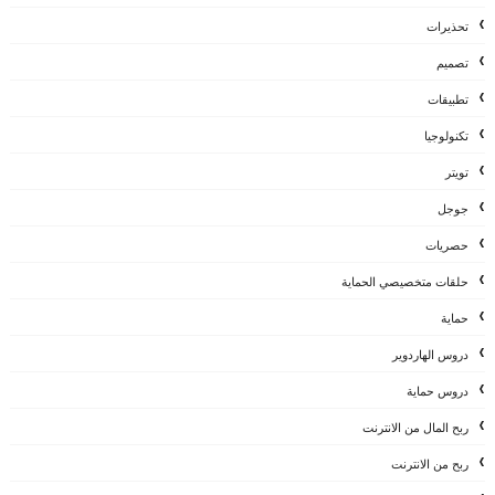
تحذيرات
تصميم
تطبيقات
تكنولوجيا
تويتر
جوجل
حصريات
حلقات متخصيصي الحماية
حماية
دروس الهاردوير
دروس حماية
ربح المال من الانترنت
ربح من الانترنت