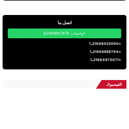
اتصل بنا
واتساب: 21698157879+
21699023000+
21658888794+
21654870071+
الفيسبوك