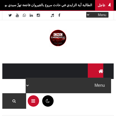
عاجل
لطالبة آية الزايدي في حادث مروع بالقيروان فاجعة تهزّ سيدي بوزيد.. وفاة الطالبة آية ا
✕
لا تفوّت جديد Carino News
تابعنا على منصاتنا لتصلك آخر الأخبار والفيديوهات الحصرية أولاً
بأول.
تابعنا على فيسبوك
11:36 م