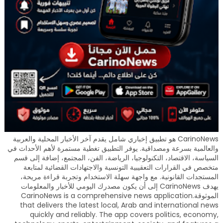
CarinoNews هو تطبيق إخباري شامل يقدم آخر الأخبار المحلية والعربية
والعالمية بسرعة ومصداقية. يوفر التطبيق تغطية مستمرة لأهم الأحداث في
السياسة، الاقتصاد، التكنولوجيا، الرياضة، الفن، المجتمع، إضافة إلى قسم
متخصص في القرارات التعقيبية التونسية والاجتهادات القضائية لمتابعة
المستجدات القانونية. مع واجهة سهلة الاستخدام وتجربة قراءة مريحة،
يهدف CarinoNews إلى أن يكون مصدرك اليومي للأخبار والمعلومات
الموثوقة.CarinoNews is a comprehensive news application
that delivers the latest local, Arab and international news
quickly and reliably. The app covers politics, economy,