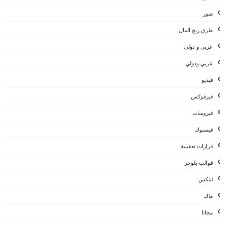
صور
طرق ربح المال
عربي و دولي
عربي ودولي
فيديو
فيرفوكس
فيروسات
فيسبوك
قرارات تعقيبية
قوالب بلوجر
لينكس
ماك
مجانا