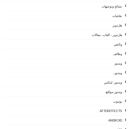
نصائح وتوجيهات
نقاشات
هاردوير
هاردوير ، العاب، مقالات
وثائقي
وظائف
ويندوز
ويندوز،
ويندوز، لينكس
ويندوز،مواقع
يوتيوب
AFTEREFFECTS
ANDROID