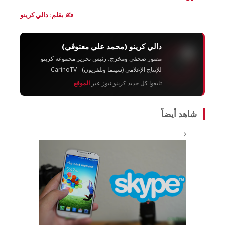
✍️ بقلم: دالي كرينو
دالي كرينو (محمد علي معتوڨي)
مصور صحفي ومخرج، رئيس تحرير مجموعة كرينو
للإنتاج الإعلامي (سينما وتلفزيون) - CarinoTV
تابعوا كل جديد كرينو نيوز عبر
الموقع
شاهد أيضاً