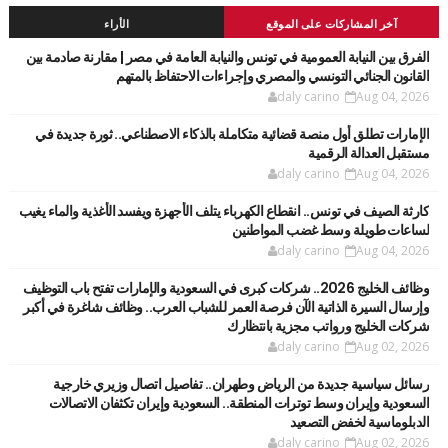
آخر المشاركات على الموقع
الأراء
الفرق بين النيابة العمومية في تونس والنيابة العامة في مصر | مقارنة صادمة بين
القانون الجنائي التونسي والمصري وإجراءات الاحتفاظ بالمتهم
daly carino
Aug 04, 2026
الإمارات تطلق أول منصة قضائية متكاملة بالذكاء الاصطناعي.. ثورة جديدة في
مستقبل العدالة الرقمية
daly carino
Aug 04, 2026
كارثة الصيف في تونس.. انقطاع الكهرباء يتلف الأجهزة ويفسد الأغذية والماء يغيب
لساعات طويلة وسط غضب المواطنين
daly carino
Aug 04, 2026
وظائف الخليج 2026.. شركات كبرى في السعودية والإمارات تفتح باب التوظيف
وإرسال السيرة الذاتية الآن فرصة العمر للشباب العرب.. وظائف شاغرة في أكبر
شركات الخليج ورواتب مجزية بانتظارك
daly carino
Aug 02, 2026
رسائل سياسية جديدة من الرياض وطهران.. تفاصيل اتصال وزيري خارجية
السعودية وإيران وسط توترات المنطقة.. السعودية وإيران تكثفان الاتصالات
الدبلوماسية لخفض التصعيد
daly carino
Aug 02, 2026