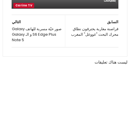
بشبكتك
السابق
التالي
قراصنة مغاربة يخترقون نطاق
صور حيّة مسربة للهاتف Galaxy
محرك البحث "غووغل" المغرب
S6 Edge Plus و الـ Galaxy
Note 5
ليست هناك تعليقات