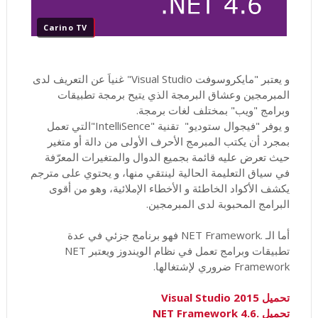
Carino TV
و يعتبر "مايكروسوفت Visual Studio" غنياَ عن التعريف لدى
المبرمجين وعشاق البرمجة الذي يتيح برمجة تطبيقات
وبرامج "ويب" بمختلف لغات برمجة.
و يوفر "فيجوال ستوديو" تقنية "IntelliSence"التي تعمل
بمجرد أن يكتب المبرمج الأحرف الأولى من دالة أو متغير
حيث تعرض عليه قائمة بجميع الدوال والمتغيرات المعرّفة
في سياق التعليمة الحالية لينتقي منها، و يحتوي على مترجم
يكشف الأكواد الخاطئة و الأخطاء الإملائية، وهو من أقوى
البرامج المحبوبة لدى المبرمجين.
أما الـ .NET Framework فهو برنامج جزئي في عدة
تطبيقات وبرامج تعمل في نظام الويندوز ويعتبر NET
Framework ضروري لإشتغالها.
تحميل Visual Studio 2015
تحميل .NET Framework 4.6