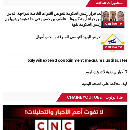
منشورات شائعة
بعد قرار رئيس الحكومة لتعويض القنوات الخاصة لمواجهة افلاس
من جراء أزمة كورونا... عاطف بن حسين في حالة هيسترية يهاجم
رئيس الحكومة بقوة
تعرض البريد التونسي للسرقة وسحب أموال
Italy will extend containment measures until Easter
7 أخبار رياضية لا تفوتك اليوم
كيف نحافظ على الصحة البدنية
قناة يوتوب_ CHAÎNE YOUTUBE