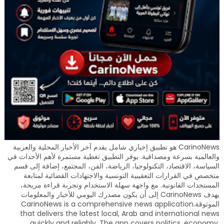
CarinoNews هو تطبيق إخباري شامل يقدم آخر الأخبار المحلية والعربية
والعالمية بسرعة ومصداقية. يوفر التطبيق تغطية مستمرة لأهم الأحداث في
السياسة، الاقتصاد، التكنولوجيا، الرياضة، الفن، المجتمع، إضافة إلى قسم
متخصص في القرارات التعقيبية التونسية والاجتهادات القضائية لمتابعة
المستجدات القانونية. مع واجهة سهلة الاستخدام وتجربة قراءة مريحة،
يهدف CarinoNews إلى أن يكون مصدرك اليومي للأخبار والمعلومات
الموثوقة.CarinoNews is a comprehensive news application
that delivers the latest local, Arab and international news
quickly and reliably. The app covers politics, economy,