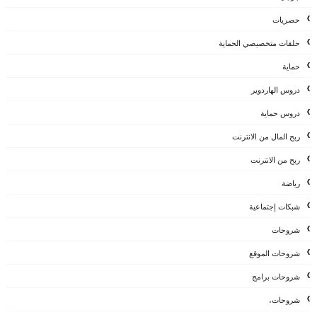
حصريات
حلقات متخصيصي الحماية
حماية
دروس الهاردوير
دروس حماية
ربح المال من الانترنت
ربح من الانترنت
رياضة
شبكات إجتماعية
شروحات
شروحات الموقع
شروحات برامج
شروحات،