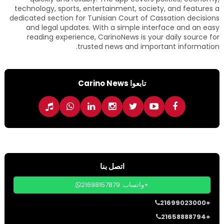
technology, sports, entertainment, society, and features a
dedicated section for Tunisian Court of Cassation decisions
and legal updates. With a simple interface and an easy
reading experience, CarinoNews is your daily source for
trusted news and important information.
تابعوا Carino News
اتصل بنا
واتساب: 21698157879+
21699023000+
21658888794+