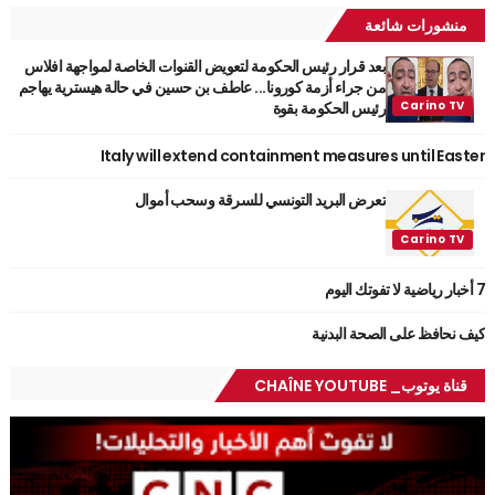
منشورات شائعة
بعد قرار رئيس الحكومة لتعويض القنوات الخاصة لمواجهة افلاس
من جراء أزمة كورونا... عاطف بن حسين في حالة هيسترية يهاجم
رئيس الحكومة بقوة
Italy will extend containment measures until Easter
تعرض البريد التونسي للسرقة وسحب أموال
7 أخبار رياضية لا تفوتك اليوم
كيف نحافظ على الصحة البدنية
قناة يوتوب_ CHAÎNE YOUTUBE