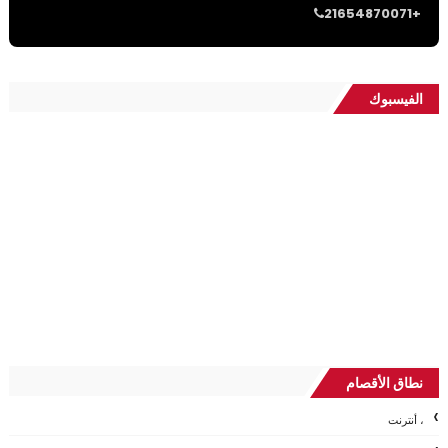
21654870071+
الفيسبوك
نطاق الأقصام
، أنترنت