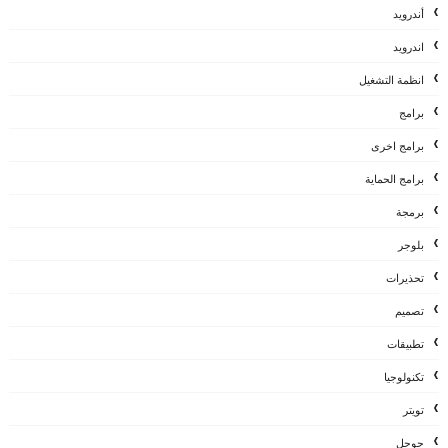
أندرويد
اندرويد
انظمة التشغيل
برامج
برامج اخرى
برامج الحماية
برمجة
بلوجر
تحذيرات
تصميم
تطبيقات
تكنولوجيا
تويتر
جوجل