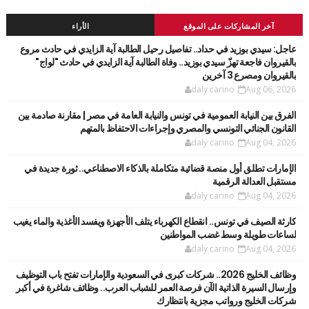
آخر المشاركات على الموقع
الأراء
عاجل: سيدي بوزيد في حداد.. تفاصيل رحيل الطالبة آية الزايدي في حادث مروع
بالقيروان فاجعة تهزّ سيدي بوزيد.. وفاة الطالبة آية الزايدي في حادث "لواج"
بالقيروان ومصرع 3 آخرين
daly carino
Aug 06, 2026
الفرق بين النيابة العمومية في تونس والنيابة العامة في مصر | مقارنة صادمة بين
القانون الجنائي التونسي والمصري وإجراءات الاحتفاظ بالمتهم
daly carino
Aug 04, 2026
الإمارات تطلق أول منصة قضائية متكاملة بالذكاء الاصطناعي.. ثورة جديدة في
مستقبل العدالة الرقمية
daly carino
Aug 04, 2026
كارثة الصيف في تونس.. انقطاع الكهرباء يتلف الأجهزة ويفسد الأغذية والماء يغيب
لساعات طويلة وسط غضب المواطنين
daly carino
Aug 04, 2026
وظائف الخليج 2026.. شركات كبرى في السعودية والإمارات تفتح باب التوظيف
وإرسال السيرة الذاتية الآن فرصة العمر للشباب العرب.. وظائف شاغرة في أكبر
شركات الخليج ورواتب مجزية بانتظارك