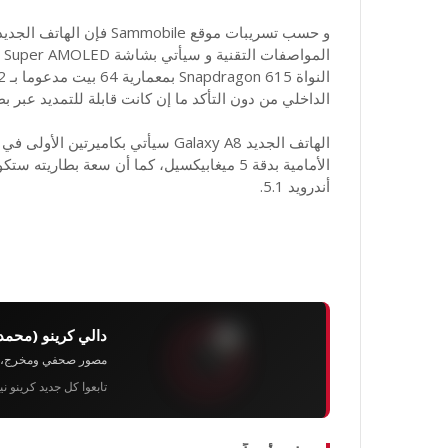
الداخلي من دون التأكد ما إن كانت قابلة للتمديد عبر بطاقة o SD
أندرويد 5.1.
دالي كرينو (محمد
مصور صحفي ومخرج، رئيس 
تابعوا كل جديد كرينو ن