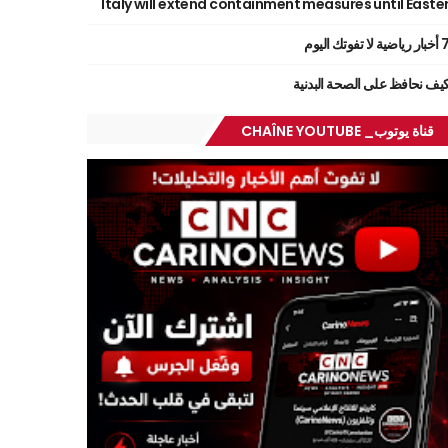
Italy will extend containment measures until Easte
ر رياضية لا تفوتك اليوم
يف نحافظ على الصحة البدنية
قناة يوتوب_ CHAÎNE YOUTUBE