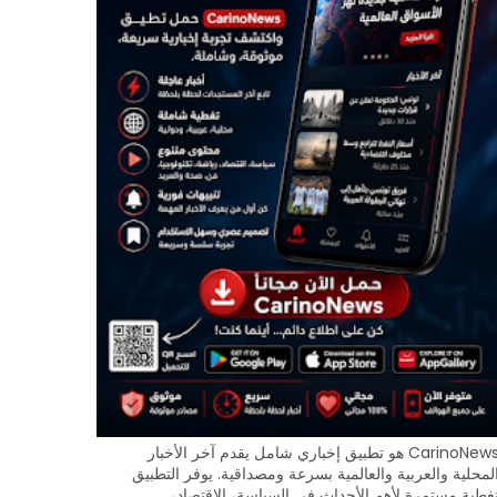
CarinoNews هو تطبيق إخباري شامل يقدم آخر الأخبار
لمحلية والعربية والعالمية بسرعة ومصداقية. يوفر التطبيق
غطية مستمرة لأهم الأحداث في السياسة، الاقتصاد،