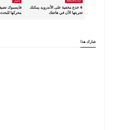
ANDROID
أخبار
4 خدع مخفية على الأندرويد يمكنك
فايسبوك تضيف
تجربتها الآن في هاتفك
محركها للبحث Graph Search
شارك هذا