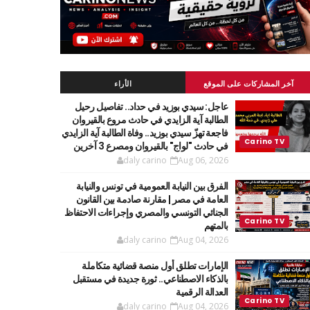
آخر المشاركات على الموقع
الأراء
عاجل: سيدي بوزيد في حداد.. تفاصيل رحيل
الطالبة آية الزايدي في حادث مروع بالقيروان
فاجعة تهزّ سيدي بوزيد.. وفاة الطالبة آية الزايدي
في حادث "لواج" بالقيروان ومصرع 3 آخرين
daly carino
Aug 06, 2026
الفرق بين النيابة العمومية في تونس والنيابة
العامة في مصر | مقارنة صادمة بين القانون
الجنائي التونسي والمصري وإجراءات الاحتفاظ
بالمتهم
daly carino
Aug 04, 2026
الإمارات تطلق أول منصة قضائية متكاملة
بالذكاء الاصطناعي.. ثورة جديدة في مستقبل
العدالة الرقمية
daly carino
Aug 04, 2026