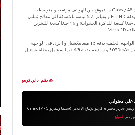
و حسب تسريبات موقع Sammobile فإن الهاتف الجديد Galaxy A8 سيتموقع بين الهواتف مرتفعة و متوسطة
المواصفات التقنية و سيأتي بشاشة Super AMOLED بدقة Full HD و بقياس 5.7 بوصة بالإضافة إلى معالج ثماني
النواة Snapdragon 615 بمعمارية 64 بيت مدعوما بـ 2 جيغا كسعة للذاكرة العشوائية و 16 جيغا كسعة للتخزين
Micr.
الهاتف الجديد Galaxy A8 سيأتي بكاميرتين الأولى في الواجهة الخلفية بدقة 16 ميغابيكسيل و أخرى في الواجهة
الأمامية بدقة 5 ميغابيكسيل، كما أن سعة بطاريته ستكون 3050mAh و سيدعم تقنية 4G فيما سيعمل بنظام تشغيل
✍️ بقلم: دالي كرينو
 علي معتوڨي)
تحرير مجموعة كرينو للإنتاج الإعلامي (سينما وتلفزيون) - CarinoTV
يوز عبر
الموقع