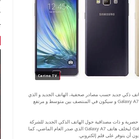
r
7 أخبا
ك
Carino TV
هاتف ذكي جديد حسب مصادر صحفية، الهاتف الجديد و الذي
ينتمي لطرازات هواتف Galaxy A سيأتي ليخلف هاتف Galaxy A7 و سيكون في المنتصف بين متوسط و مرتفع
صص " Sammobile " جاءنا بأخبار حصرية و ذات مصداقية حول الهاتف الذكي الجديد للشركة
الكورية الجنوبية سامسونغ، حيث سيأتي هاتف Galaxy A8 ليخلف هاتف Galaxy A7 الذي صدر العام الماضي، كما