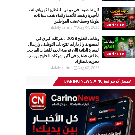
كارثة الصيف في تونس.. انقطاع الكهرباء يتلف
الأجهزة ويفسد الأغذية والماء يغيب لساعات
طويلة وسط غضب المواطنين
daly carino
Aug 04, 2026
وظائف الخليج 2026.. شركات كبرى في
السعودية والإمارات تفتح باب التوظيف وإرسال
السيرة الذاتية الآن فرصة العمر للشباب العرب..
وظائف شاغرة في أكبر شركات الخليج ورواتب
مجزية بانتظارك
daly carino
Aug 02, 2026
تطبيق كرينو نيوز CARINONEWS APK