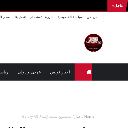
عاجل
من نحن
سيا سة الخصوصية
شروط الاستخدام
اتصل بنا
اسعار ال
اخبار تونس
عربي و دولي
رياض
متابعة القضايا عن بعد (وزارة العدل تونس)
Home
/
أخبار
/
سامسونغ تستعد لإطلاق Galaxy A8