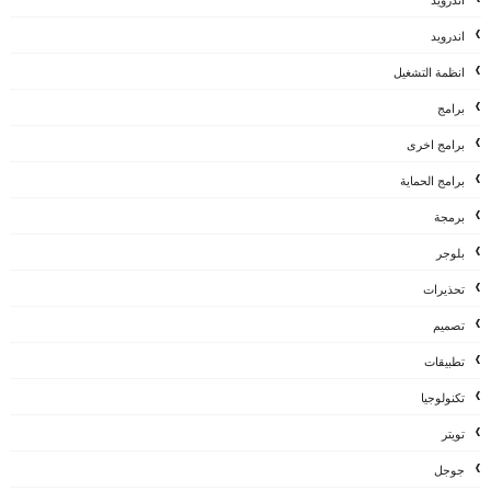
أندرويد
اندرويد
انظمة التشغيل
برامج
برامج اخرى
برامج الحماية
برمجة
بلوجر
تحذيرات
تصميم
تطبيقات
تكنولوجيا
تويتر
جوجل