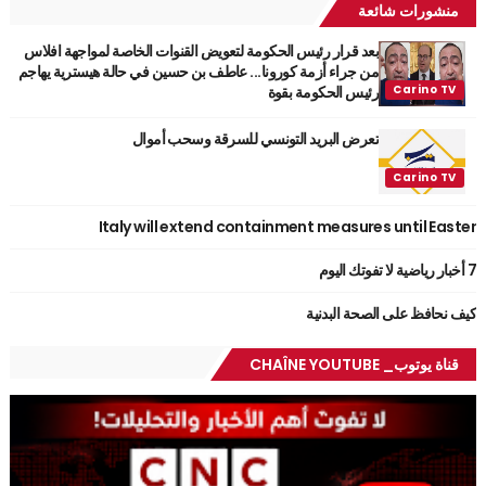
منشورات شائعة
بعد قرار رئيس الحكومة لتعويض القنوات الخاصة لمواجهة افلاس
من جراء أزمة كورونا... عاطف بن حسين في حالة هيسترية يهاجم
رئيس الحكومة بقوة
تعرض البريد التونسي للسرقة وسحب أموال
Italy will extend containment measures until Easter
7 أخبار رياضية لا تفوتك اليوم
كيف نحافظ على الصحة البدنية
قناة يوتوب_ CHAÎNE YOUTUBE