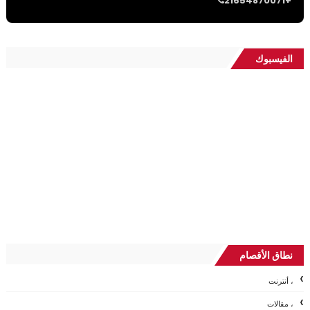
21654870071+
الفيسبوك
نطاق الأقصام
، أنترنت
، مقالات