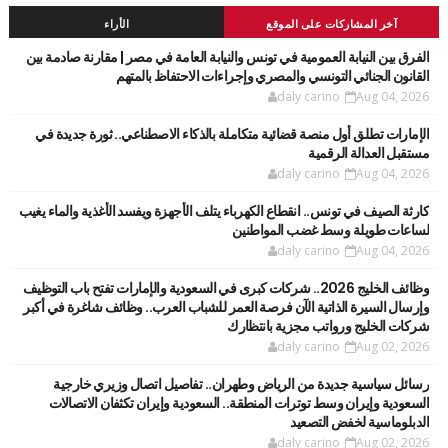
آخر المشاركات على الموقع
الأراء
الفرق بين النيابة العمومية في تونس والنيابة العامة في مصر | مقارنة صادمة بين
القانون الجنائي التونسي والمصري وإجراءات الاحتفاظ بالمتهم
daly carino
Aug 04, 2026
الإمارات تطلق أول منصة قضائية متكاملة بالذكاء الاصطناعي.. ثورة جديدة في
مستقبل العدالة الرقمية
daly carino
Aug 04, 2026
كارثة الصيف في تونس.. انقطاع الكهرباء يتلف الأجهزة ويفسد الأغذية والماء يغيب
لساعات طويلة وسط غضب المواطنين
daly carino
Aug 04, 2026
وظائف الخليج 2026.. شركات كبرى في السعودية والإمارات تفتح باب التوظيف
وإرسال السيرة الذاتية الآن فرصة العمر للشباب العرب.. وظائف شاغرة في أكبر
شركات الخليج ورواتب مجزية بانتظارك
daly carino
Aug 02, 2026
رسائل سياسية جديدة من الرياض وطهران.. تفاصيل اتصال وزيري خارجية
السعودية وإيران وسط توترات المنطقة.. السعودية وإيران تكثفان الاتصالات
الدبلوماسية لخفض التصعيد
daly carino
Aug 02, 2026