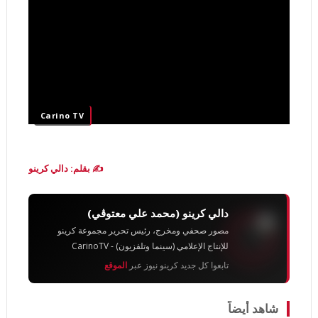
Carino TV
✍️ بقلم: دالي كرينو
دالي كرينو (محمد علي معتوڨي)
مصور صحفي ومخرج، رئيس تحرير مجموعة كرينو
للإنتاج الإعلامي (سينما وتلفزيون) - CarinoTV
تابعوا كل جديد كرينو نيوز عبر
الموقع
شاهد أيضاً