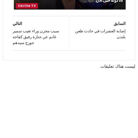
16 دولة حتى الان
السابق
التالي
إصابة العشرات في حادث طعن
سبب محزن وراء تغيب سمير
بلندن
غانم عن جنازة رفيق كفاحه
جورج سيدهم
ليست هناك تعليقات