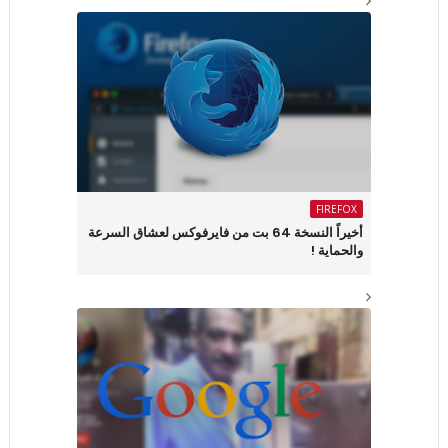
FIREFOX
أخيراً النسخة 64 بت من فايرفوكس لعشاق السرعة
والحماية !