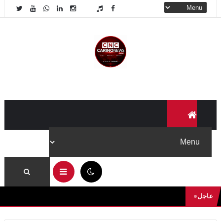
11:53 ص
عاجل