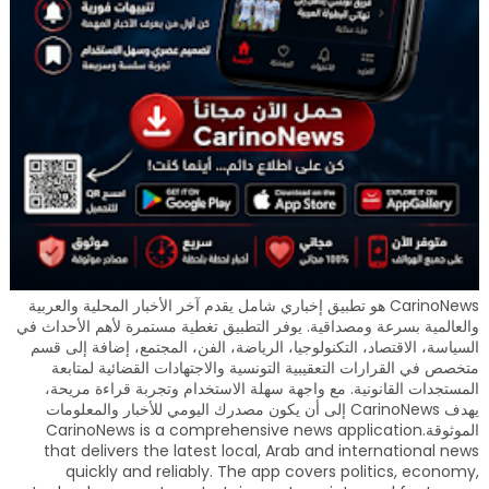
CarinoNews هو تطبيق إخباري شامل يقدم آخر الأخبار المحلية والعربية
والعالمية بسرعة ومصداقية. يوفر التطبيق تغطية مستمرة لأهم الأحداث في
السياسة، الاقتصاد، التكنولوجيا، الرياضة، الفن، المجتمع، إضافة إلى قسم
متخصص في القرارات التعقيبية التونسية والاجتهادات القضائية لمتابعة
المستجدات القانونية. مع واجهة سهلة الاستخدام وتجربة قراءة مريحة،
يهدف CarinoNews إلى أن يكون مصدرك اليومي للأخبار والمعلومات
الموثوقة.CarinoNews is a comprehensive news application
that delivers the latest local, Arab and international news
quickly and reliably. The app covers politics, economy,