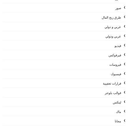
صور
طرق ربح المال
عربي و دولي
عربي ودولي
فيديو
فيرفوكس
فيروسات
فيسبوك
قرارات تعقيبية
قوالب بلوجر
لينكس
ماك
مجانا