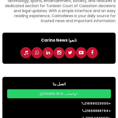
technology, sports, entertainment, society, and features a
dedicated section for Tunisian Court of Cassation decisions
and legal updates. With a simple interface and an easy
reading experience, CarinoNews is your daily source for
trusted news and important information.
تابعوا Carino News
اتصل بنا
واتساب: 21698157879+
21699023000+
21658888794+