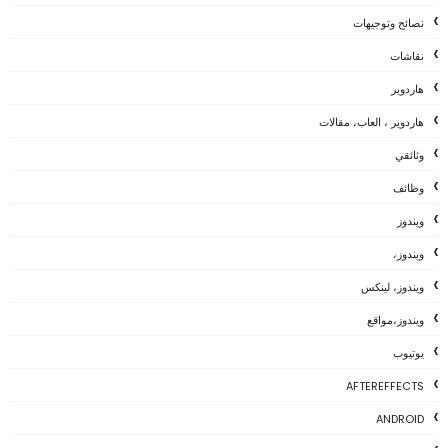
نصائح وتوجيهات
نقاشات
هاردوير
هاردوير ، العاب، مقالات
وثائقي
وظائف
ويندوز
ويندوز،
ويندوز، لينكس
ويندوز،مواقع
يوتيوب
AFTEREFFECTS
ANDROID