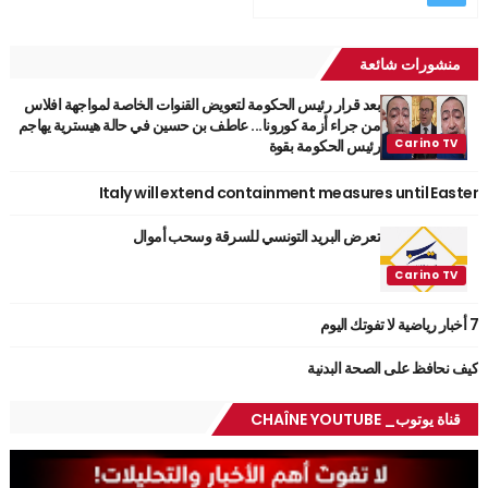
منشورات شائعة
بعد قرار رئيس الحكومة لتعويض القنوات الخاصة لمواجهة افلاس
من جراء أزمة كورونا... عاطف بن حسين في حالة هيسترية يهاجم
رئيس الحكومة بقوة
Italy will extend containment measures until Easter
تعرض البريد التونسي للسرقة وسحب أموال
7 أخبار رياضية لا تفوتك اليوم
كيف نحافظ على الصحة البدنية
قناة يوتوب_ CHAÎNE YOUTUBE