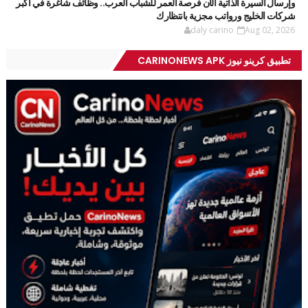
وإرسال السيرة الذاتية الآن فرصة العمر للشباب العرب.. وظائف شاغرة في أكبر
شركات الخليج ورواتب مجزية بانتظارك
daly carino
Aug 02, 2026
تطبيق كرينو نيوز CARINONEWS APK