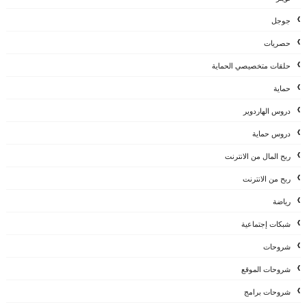
جوجل
حصريات
حلقات متخصيصي الحماية
حماية
دروس الهاردوير
دروس حماية
ربح المال من الانترنت
ربح من الانترنت
رياضة
شبكات إجتماعية
شروحات
شروحات الموقع
شروحات برامج