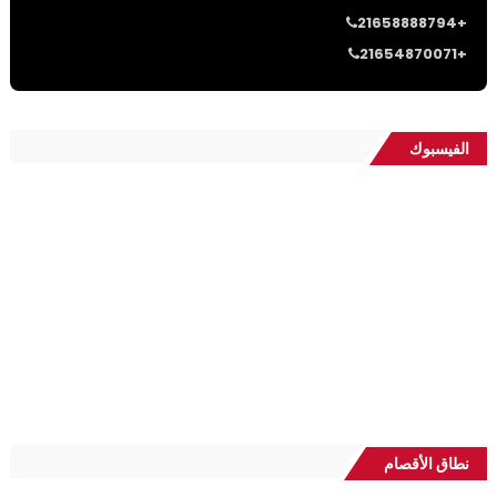
21658888794+
21654870071+
الفيسبوك
نطاق الأقصام