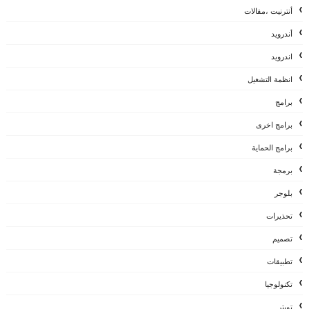
أنترنيت ،مقالات
أندرويد
اندرويد
انظمة التشغيل
برامج
برامج اخرى
برامج الحماية
برمجة
بلوجر
تحذيرات
تصميم
تطبيقات
تكنولوجيا
تويتر