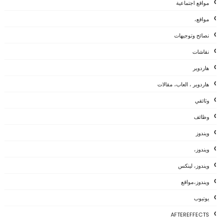
مواقع اجتماعية
مواقع،
نصائح وتوجيهات
نقاشات
هاردوير
هاردوير ، العاب، مقالات
وثائقي
وظائف
ويندوز
ويندوز،
ويندوز، لينكس
ويندوز،مواقع
يوتيوب
AFTEREFFECTS