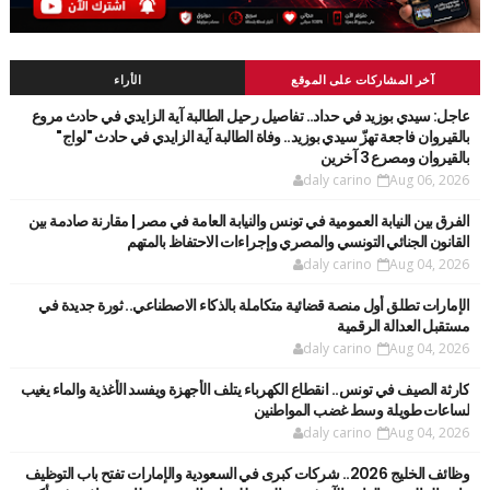
آخر المشاركات على الموقع
الأراء
عاجل: سيدي بوزيد في حداد.. تفاصيل رحيل الطالبة آية الزايدي في حادث مروع
بالقيروان فاجعة تهزّ سيدي بوزيد.. وفاة الطالبة آية الزايدي في حادث "لواج"
بالقيروان ومصرع 3 آخرين
daly carino
Aug 06, 2026
الفرق بين النيابة العمومية في تونس والنيابة العامة في مصر | مقارنة صادمة بين
القانون الجنائي التونسي والمصري وإجراءات الاحتفاظ بالمتهم
daly carino
Aug 04, 2026
الإمارات تطلق أول منصة قضائية متكاملة بالذكاء الاصطناعي.. ثورة جديدة في
مستقبل العدالة الرقمية
daly carino
Aug 04, 2026
كارثة الصيف في تونس.. انقطاع الكهرباء يتلف الأجهزة ويفسد الأغذية والماء يغيب
لساعات طويلة وسط غضب المواطنين
daly carino
Aug 04, 2026
وظائف الخليج 2026.. شركات كبرى في السعودية والإمارات تفتح باب التوظيف