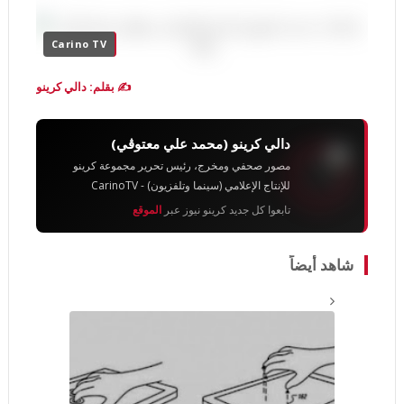
Carino TV
✍️ بقلم: دالي كرينو
دالي كرينو (محمد علي معتوڨي)
مصور صحفي ومخرج، رئيس تحرير مجموعة كرينو
للإنتاج الإعلامي (سينما وتلفزيون) - CarinoTV
تابعوا كل جديد كرينو نيوز عبر
الموقع
شاهد أيضاً