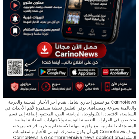
CarinoNews هو تطبيق إخباري شامل يقدم آخر الأخبار المحلية والعربية
والعالمية بسرعة ومصداقية. يوفر التطبيق تغطية مستمرة لأهم الأحداث في
السياسة، الاقتصاد، التكنولوجيا، الرياضة، الفن، المجتمع، إضافة إلى قسم
متخصص في القرارات التعقيبية التونسية والاجتهادات القضائية لمتابعة
المستجدات القانونية. مع واجهة سهلة الاستخدام وتجربة قراءة مريحة،
يهدف CarinoNews إلى أن يكون مصدرك اليومي للأخبار والمعلومات
الموثوقة.CarinoNews is a comprehensive news application