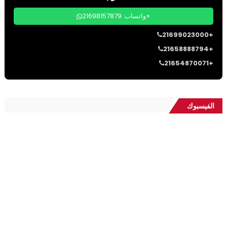
واتساب: 21698157879+
21699023000+
21658888794+
21654870071+
الفيسبوك