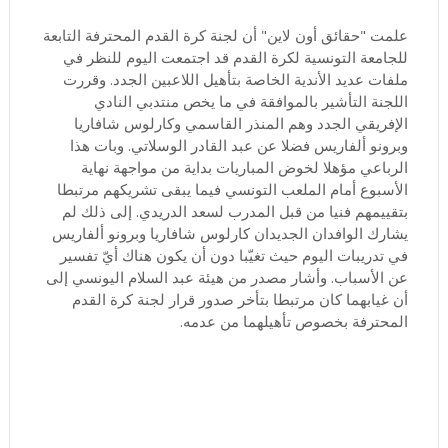
علمت "حقائق أون لاين" أن لجنة كرة القدم المحترفة التابعة
للجامعة التونسية لكرة القدم قد اجتمعت اليوم للنظر في
ملفات عديد الأندية الخاصة بتأهيل اللاعبين الجدد. وقررت
اللجنة التأشير بالموافقة في ما يخص منتدبي النادي
الإفريقي الجدد وهم المنذر القاسمي وكارلوس شافاريا
وبرونو ألفاريس فضلا عن عبد القادر الوسلاتي. وبات هذا
الرباعي مؤهلا لخوض المباريات بداية من مواجهة نهاية
الأسبوع أمام الملعب التونسي فيما يبقى تشريكهم مرتبطا
بتقييمهم فنيا من قبل المدرب لسعد الدريدي. إلى ذلك لم
يشارك الوافدان الجديدان كارلوس شافاريا وبرونو ألفاريس
في تدريبات اليوم حيث تغيّبا دون أن يكون هناك أيّ تفسير
عن الأسباب. وأشار مصدر من هيئة عبد السلام اليونسي إلى
أن غيابهما كان مرتبطا بتأخر صدور قرار لجنة كرة القدم
المحترفة بخصوص تأهيلهما من عدمه.