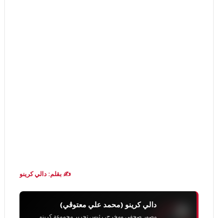
✍️ بقلم: دالي كرينو
دالي كرينو (محمد علي معتوڨي)
مصور صحفي ومخرج، رئيس تحرير مجموعة كرينو