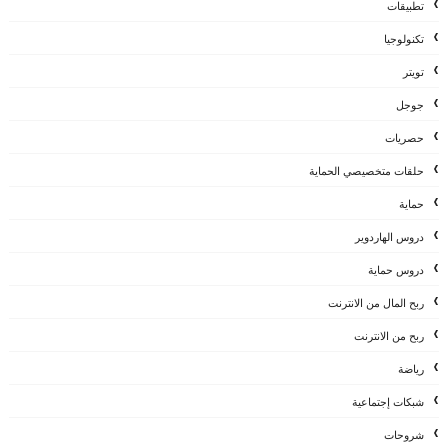
تطبيقات
تكنولوجيا
تويتر
جوجل
حصريات
حلقات متخصيصي الحماية
حماية
دروس الهاردوير
دروس حماية
ربح المال من الانترنت
ربح من الانترنت
رياضة
شبكات إجتماعية
شروحات