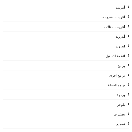
أنترنيت ،
أنترنيت ، شروحات
أنترنيت ،مقالات
أندرويد
اندرويد
انظمة التشغيل
برامج
برامج اخرى
برامج الحماية
برمجة
بلوجر
تحذيرات
تصميم