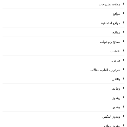
مقلات ،شروحات
مواقع
مواقع اجتماعية
مواقع،
نصائح وتوجيهات
نقاشات
هاردوير
هاردوير ، العاب، مقالات
وثائقي
وظائف
ويندوز
ويندوز،
ويندوز، لينكس
ويندوز،مواقع