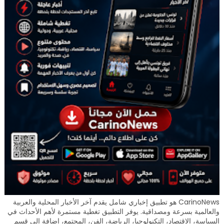
CarinoNews هو تطبيق إخباري شامل يقدم آخر الأخبار المحلية والعربية
والعالمية بسرعة ومصداقية. يوفر التطبيق تغطية مستمرة لأهم الأحداث في
السياسة، الاقتصاد، التكنولوجيا، الرياضة، الفن، المجتمع، إضافة إلى قسم