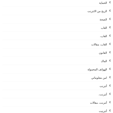
الحماية
الربح من الانترنت
الصحة
العاب
العاب،
العاب، مقالات
القانون
الماك
الهواتف المحمولة
امن معلوماتي
أنترنت
أنترنت،
أنترنت، مقالات
أنترنيت