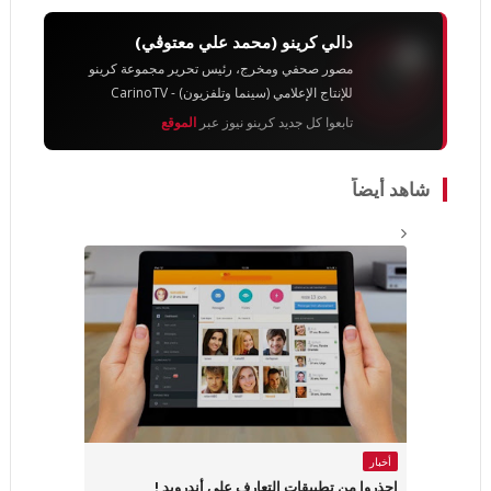
دالي كرينو (محمد علي معتوڨي)
مصور صحفي ومخرج، رئيس تحرير مجموعة كرينو
للإنتاج الإعلامي (سينما وتلفزيون) - CarinoTV
تابعوا كل جديد كرينو نيوز عبر
الموقع
شاهد أيضاً
أخبار
احذروا من تطبيقات التعارف على أندرويد !