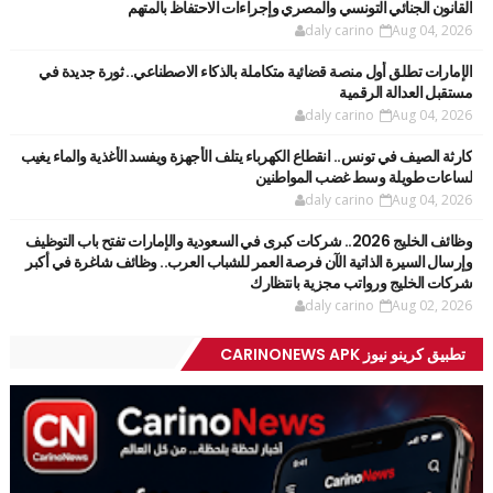
القانون الجنائي التونسي والمصري وإجراءات الاحتفاظ بالمتهم
daly carino
Aug 04, 2026
الإمارات تطلق أول منصة قضائية متكاملة بالذكاء الاصطناعي.. ثورة جديدة في
مستقبل العدالة الرقمية
daly carino
Aug 04, 2026
كارثة الصيف في تونس.. انقطاع الكهرباء يتلف الأجهزة ويفسد الأغذية والماء يغيب
لساعات طويلة وسط غضب المواطنين
daly carino
Aug 04, 2026
وظائف الخليج 2026.. شركات كبرى في السعودية والإمارات تفتح باب التوظيف
وإرسال السيرة الذاتية الآن فرصة العمر للشباب العرب.. وظائف شاغرة في أكبر
شركات الخليج ورواتب مجزية بانتظارك
daly carino
Aug 02, 2026
تطبيق كرينو نيوز CARINONEWS APK