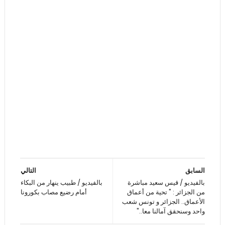
السابق
التالي
بالفيديو / قيس سعيد مباشرة
بالفيديو / طبيب ينهار من البكاء
من الجزائر : " تحية من أعماق
أمام رضيع مصاب بكورونا
الأعماق.. الجزائر و تونس شعب
واحد وسنحقق آمالنا معا.."