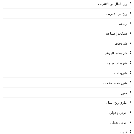
ربح المال من الانترنت
ربح من الانترنت
رياضة
شبكات إجتماعية
شروحات
شروحات الموقع
شروحات برامج
شروحات،
شروحات، مقالات
صور
طرق ربح المال
عربي و دولي
عربي ودولي
فيديو