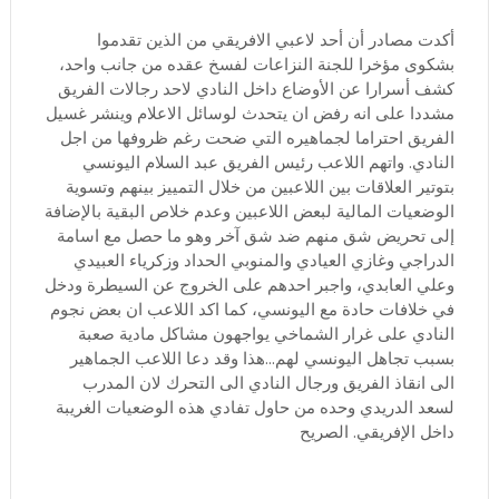
أكدت مصادر أن أحد لاعبي الافريقي من الذين تقدموا
بشكوى مؤخرا للجنة النزاعات لفسخ عقده من جانب واحد،
كشف أسرارا عن الأوضاع داخل النادي لاحد رجالات الفريق
مشددا على انه رفض ان يتحدث لوسائل الاعلام وينشر غسيل
الفريق احتراما لجماهيره التي ضحت رغم ظروفها من اجل
النادي. واتهم اللاعب رئيس الفريق عبد السلام اليونسي
بتوتير العلاقات بين اللاعبين من خلال التمييز بينهم وتسوية
الوضعيات المالية لبعض اللاعبين وعدم خلاص البقية بالإضافة
إلى تحريض شق منهم ضد شق آخر وهو ما حصل مع اسامة
الدراجي وغازي العيادي والمنوبي الحداد وزكرياء العبيدي
وعلي العابدي، واجبر احدهم على الخروج عن السيطرة ودخل
في خلافات حادة مع اليونسي، كما اكد اللاعب ان بعض نجوم
النادي على غرار الشماخي يواجهون مشاكل مادية صعبة
بسبب تجاهل اليونسي لهم...هذا وقد دعا اللاعب الجماهير
الى انقاذ الفريق ورجال النادي الى التحرك لان المدرب
لسعد الدريدي وحده من حاول تفادي هذه الوضعيات الغريبة
داخل الإفريقي. الصريح