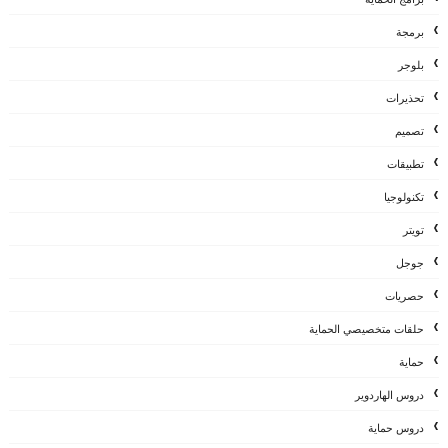
برمجة
بلوجر
تحذيرات
تصميم
تطبيقات
تكنولوجيا
تويتر
جوجل
حصريات
حلقات متخصيصي الحماية
حماية
دروس الهاردوير
دروس حماية