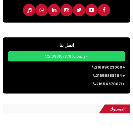
اتصل بنا
واتساب: 21698157879+
21699023000+
21658888794+
21654870071+
الفيسبوك