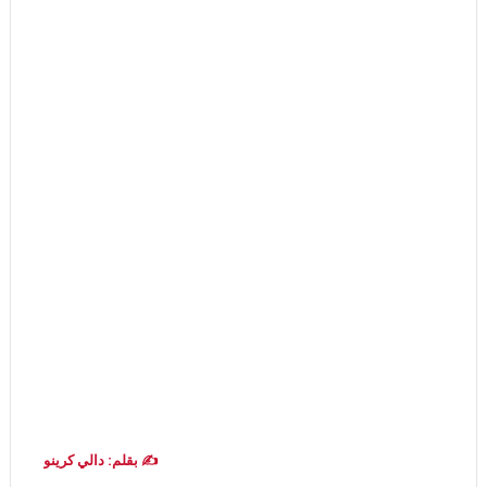
✍️ بقلم: دالي كرينو