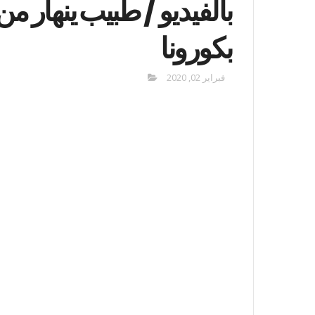
بالفيديو / طبيب ينهار م
بكورونا
فبراير 02, 2020