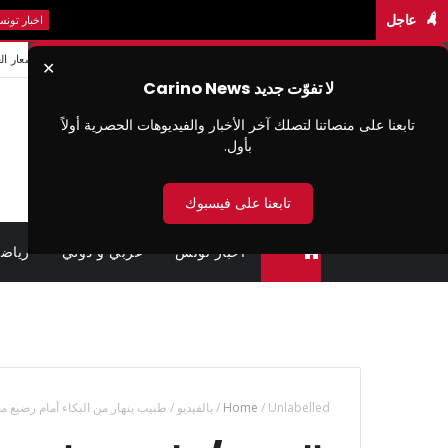
عاجل
عاجل: س
اخبار تونس
من نحن
سيا سة الخصوصية
شروط الاستخدام
اتصل بنا
اسعار ال
✕
لا تفوّت جديد Carino News
تابعنا على منصاتنا لتصلك آخر الأخبار والفيديوهات الحصرية أولاً
بأول.
تابعنا على فيسبوك
اخبار تونس
عربي و دولي
رياض
متابعة القضايا عن بعد (وزارة العدل تونس)
Unlabelled
/
Home
/
بالفيديو / طبيب ينهار من البكاء أمام رضيع 