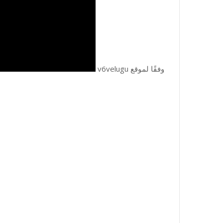
وفقًا لموقع v6velugu