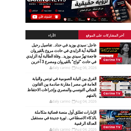
آخر المشاركات على الموقع
الأراء
عاجل: سيدي بوزيد في حداد.. تفاصيل رحيل
الطالبة آية الزايدي في حادث مروع بالقيروان
فاجعة تهزّ سيدي بوزيد.. وفاة الطالبة آية الزايدي
في حادث "لواج" بالقيروان ومصرع 3 آخرين
daly carino
Aug 06, 2026
الفرق بين النيابة العمومية في تونس والنيابة
العامة في مصر | مقارنة صادمة بين القانون
الجنائي التونسي والمصري وإجراءات الاحتفاظ
بالمتهم
daly carino
Aug 04, 2026
الإمارات تطلق أول منصة قضائية متكاملة
بالذكاء الاصطناعي.. ثورة جديدة في مستقبل
العدالة الرقمية
daly carino
Aug 04, 2026