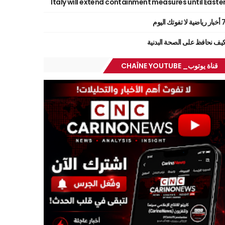
Italy will extend containment measures until Easte
ر رياضية لا تفوتك اليوم
يف نحافظ على الصحة البدنية
قناة يوتوب_ CHAÎNE YOUTUBE