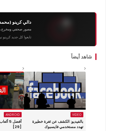
دالي كرينو (محمد
مصور صحفي ومخرج، رئيس 
تابعوا كل جديد كرينو ن
شاهد أيضاً
ANDROID
VIDEO
بالفيديو: الكشف عن ثغرة خطيرة
أفضل 5 أ
تهدد مستخدمي فايسبوك
[29]