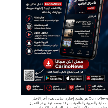
CarinoNews هو تطبيق إخباري شامل يقدم آخر الأخبار
لمحلية والعربية والعالمية بسرعة ومصداقية. يوفر التطبيق
غطية مستمرة لأهم الأحداث في السياسة، الاقتصاد،