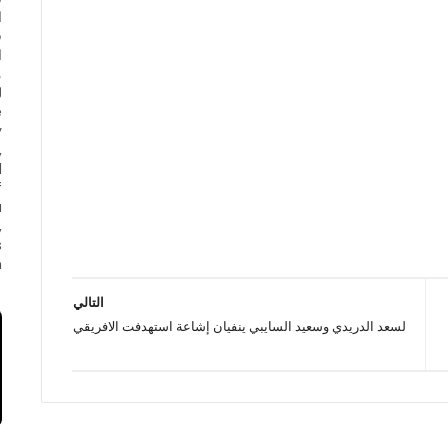
ا
ف
ا
e
y
,
d
f
a
,
s
.
التالي
لسعد الدريدي وسعيد السايبي ينفيان إشاعة استهدفت الافريقي