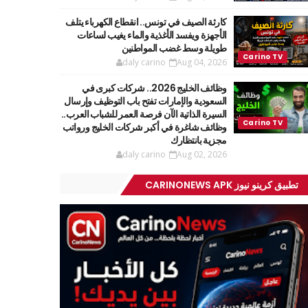
كارثة الصيف في تونس.. انقطاع الكهرباء يتلف
الأجهزة ويفسد الأغذية والماء يغيب لساعات
طويلة وسط غضب المواطنين
daly carino
Aug 04, 2026
وظائف الخليج 2026.. شركات كبرى في
السعودية والإمارات تفتح باب التوظيف وإرسال
السيرة الذاتية الآن فرصة العمر للشباب العرب..
وظائف شاغرة في أكبر شركات الخليج ورواتب
مجزية بانتظارك
daly carino
Aug 02, 2026
تطبيق كرينو نيوز CARINONEWS APK