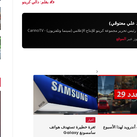
✍️ بقلم: دالي كرينو
 علي معتوڨي)
تحرير مجموعة كرينو للإنتاج الإعلامي (سينما وتلفزيون) - CarinoTV
يوز عبر
الموقع
أخبار
لعاب أندرويد لهذا الأسبوع
ثغرة خطيرة تستهدف هواتف
سامسونغ Galaxy