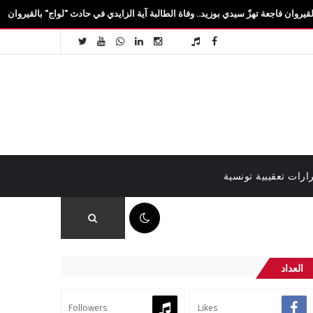
ّ سيدي بوزيد.. وفاة الطالبة آية الزايدي في حادث "لواج" بالقيروان ومصرع 3 آخرين
ارات تعقيبية تونسية
09:09 م
العداد
Followers
Likes