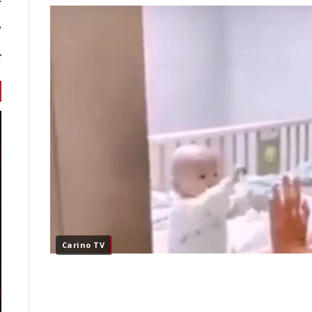
r
7 أخبا
ك
Carino TV