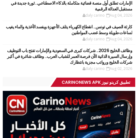
الإمارات تطلق أول منصة قضائية متكاملة بالذكاء الاصطناعي.. ثورة جديدة في
مستقبل العدالة الرقمية
daly carino
Aug 04, 2026
كارثة الصيف في تونس.. انقطاع الكهرباء يتلف الأجهزة ويفسد الأغذية والماء يغيب
لساعات طويلة وسط غضب المواطنين
daly carino
Aug 04, 2026
وظائف الخليج 2026.. شركات كبرى في السعودية والإمارات تفتح باب التوظيف
وإرسال السيرة الذاتية الآن فرصة العمر للشباب العرب.. وظائف شاغرة في أكبر
شركات الخليج ورواتب مجزية بانتظارك
daly carino
Aug 02, 2026
تطبيق كرينو نيوز CARINONEWS APK