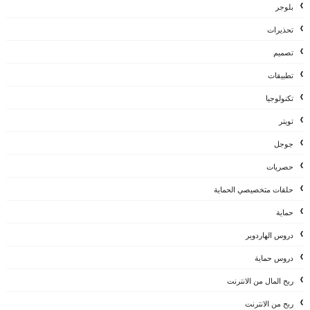
بلوجر
تحذيرات
تصميم
تطبيقات
تكنولوجيا
تويتر
جوجل
حصريات
حلقات متخصيصي الحماية
حماية
دروس الهاردوير
دروس حماية
ربح المال من الانترنت
ربح من الانترنت