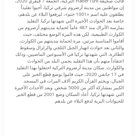
قالت صحيفة HaberTürk التركية، الجمعة 7 فيفري 2020،
إن مواطنين من مدينة أرضروم شرقي تركيا، أحيوا تقليداً
يطلقون عليه اسم «1001 ختم»، ليرفعوا البلاء عن بلدهم،
خاصة بعد الحوادث الأخيرة التي شهدتها تركيا. التقليد
يمارسه الأتراك منذ 487 عاماً لحماية مدينتهم أرضروم من
الكوارث الطبيعية، لكن هذه المرة الوضع مختلف، حيث
أقاموا المناسبة مرتين، مرة لحماية مدينتهم من الكوارث،
والثاني بعد حوادث انهيار الجبل الثلجي والزلزال وسقوط
الطائرة، التي شهدتها تركيا في الأسبوعين الماضيين، وذلك
اعتقاداً منهم بأن هذا التقليد يحمي البلد من الحوادث
والكوارث. سكان مدينة أرضروم التركية احتفلوا بهذا التقليد
في 17 جانفي 2020، حيث قاموا بوضع قطع الخبز على
الجبال، وبختم القرآن الكريم آلاف المرات في المسجد
الكبير بمشاركة أكثر من 5000 شخص. وبعد الأحداث الأخيرة
التي شهدتها تركيا، أعاد السكان وضع 2001 من قطع الخبر
للحيوانات البرية لدفع البلاء عن بلدهم.