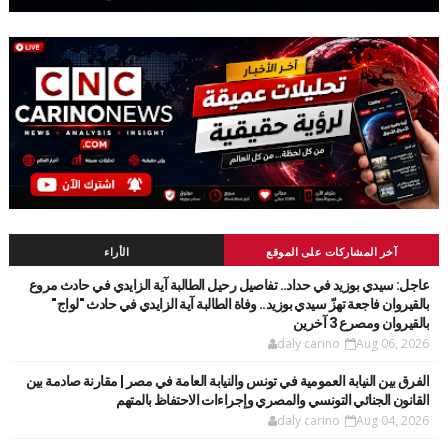
آخر المشاركات على الموقع
الأراء
عاجل: سيدي بوزيد في حداد.. تفاصيل رحيل الطالبة آية الزايدي في حادث مروع
بالقيروان فاجعة تهزّ سيدي بوزيد.. وفاة الطالبة آية الزايدي في حادث "لواج"
بالقيروان ومصرع 3 آخرين
daly carino
Aug 06, 2026
الفرق بين النيابة العمومية في تونس والنيابة العامة في مصر | مقارنة صادمة بين
القانون الجنائي التونسي والمصري وإجراءات الاحتفاظ بالمتهم
daly carino
Aug 04, 2026