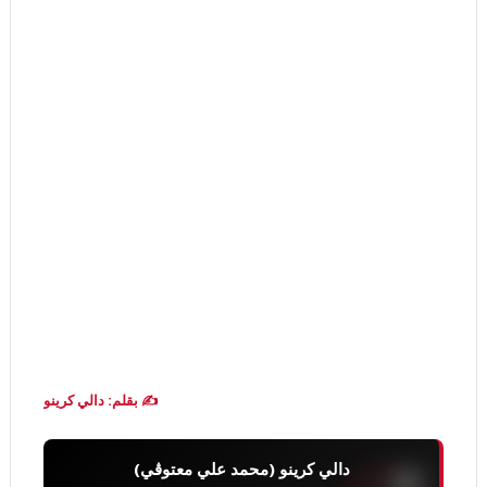
✍️ بقلم: دالي كرينو
دالي كرينو (محمد علي معتوڨي)