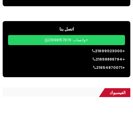
اتصل بنا
واتساب: 21698157879+
21699023000+
21658888794+
21654870071+
الفيسبوك