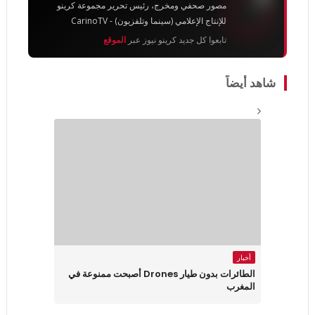
مصور صحفي ومخرج، رئيس تحرير مجموعة كرينو
للإنتاج الإعلامي (سينما وتلفزيون) - CarinoTV
تابعوا كل جديد كرينو نيوز عبر
الموقع
شاهد أيضاً
أخبار
الطائرات بدون طيار Drones أصبحت ممنوعة في
المغرب