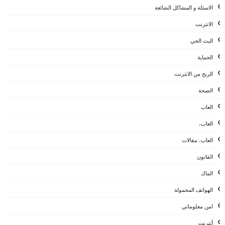
الاسئلة و المشاكل الشائعة
الانترنت
البث الحي
الحماية
الربح من الانترنت
الصحة
العاب
العاب،
العاب، مقالات
القانون
الماك
الهواتف المحمولة
امن معلوماتي
أنترنت