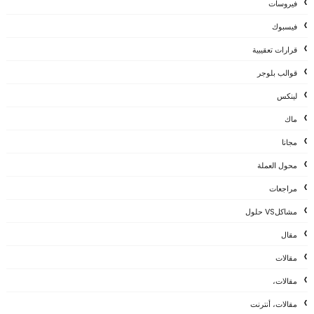
فيروسات
فيسبوك
قرارات تعقيبية
قوالب بلوجر
لينكس
ماك
مجانا
محول العملة
مراجعات
مشاكلVS حلول
مقال
مقالات
مقالات،
مقالات، أنترنت