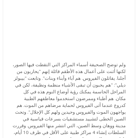
ولم توضح الصحيفة أسماء المراكز التي التقطت فيها الصور،
لكنها أثنت على أعمال هذه الأطقم قائلة إنهم "يحاربون من
أجلنا. يقاتلون الفيروس. هم آباء وأبناء وبنات". وتابعت "بيبولز
ديلي": "هم يحبون أن تبقى الأشياء منظمة ونظيفة، لكن في
المراحل الحاسمة يمكنك رؤية أوضاع النوم هذه في كل
مكان. هم أطباء وممرضون استخدموا معاطفهم الطبية
كدروع عندما أتى الفيروس لحماية مرضاهم من الموت. هم
يواجهون الموت والفيروس وحيدين ولهم كل الإجلال". وتحث
الصين الخطى لتشييد مستشفيات بسرعات قياسية في
مدينة ووهان وسط الصين، التي انتشر منها الفيروس. وقررت
السلطات إنشاء 4 مراكز طبية على الأقل في ظرف 10 أيام،