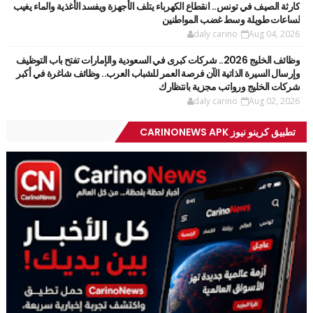
كارثة الصيف في تونس.. انقطاع الكهرباء يتلف الأجهزة ويفسد الأغذية والماء يغيب
لساعات طويلة وسط غضب المواطنين
daly carino
Aug 04, 2026
وظائف الخليج 2026.. شركات كبرى في السعودية والإمارات تفتح باب التوظيف
وإرسال السيرة الذاتية الآن فرصة العمر للشباب العرب.. وظائف شاغرة في أكبر
شركات الخليج ورواتب مجزية بانتظارك
daly carino
Aug 02, 2026
تطبيق كرينو نيوز CARINONEWS APK