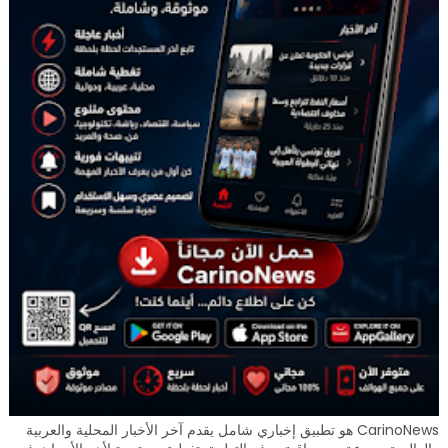
CarinoNews هو تطبيق إخباري شامل يقدم آخر الأخبار المحلية والعربية