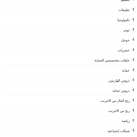
تطبيقات
تكنولوجيا
تويتر
جوجل
حصريات
حلقات متخصيصي الحماية
حماية
دروس الهاردوير
دروس حماية
ربح المال من الانترنت
ربح من الانترنت
رياضة
شبكات إجتماعية