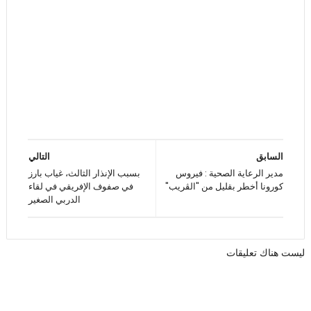
السابق
التالي
مدير الرعاية الصحية : فيروس
بسبب الإنذار الثالث، غياب بارز
كورونا أخطر بقليل من "الڨريب"
في صفوف الإفريقي في لقاء
الدربي الصغير
ليست هناك تعليقات