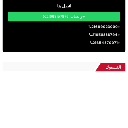
اتصل بنا
واتساب: 21698157879+
21699023000+
21658888794+
21654870071+
الفيسبوك