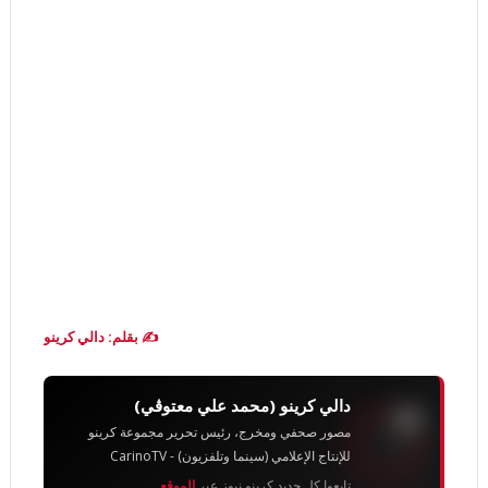
✍️ بقلم: دالي كرينو
دالي كرينو (محمد علي معتوڨي)
مصور صحفي ومخرج، رئيس تحرير مجموعة كرينو
للإنتاج الإعلامي (سينما وتلفزيون) - CarinoTV
تابعوا كل جديد كرينو نيوز عبر
الموقع