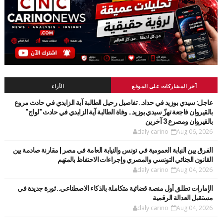
آخر المشاركات على الموقع
الأراء
عاجل: سيدي بوزيد في حداد.. تفاصيل رحيل الطالبة آية الزايدي في حادث مروع
بالقيروان فاجعة تهزّ سيدي بوزيد.. وفاة الطالبة آية الزايدي في حادث "لواج"
بالقيروان ومصرع 3 آخرين
daly carino
Aug 06, 2026
الفرق بين النيابة العمومية في تونس والنيابة العامة في مصر | مقارنة صادمة بين
القانون الجنائي التونسي والمصري وإجراءات الاحتفاظ بالمتهم
daly carino
Aug 04, 2026
الإمارات تطلق أول منصة قضائية متكاملة بالذكاء الاصطناعي.. ثورة جديدة في
مستقبل العدالة الرقمية
daly carino
Aug 04, 2026