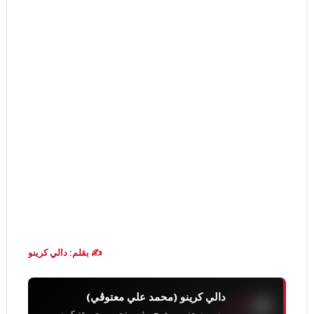
✍️ بقلم: دالي كرينو
دالي كرينو (محمد علي معتوڨي)
مصور صحفي ومخرج، رئيس تحرير مجموعة كرينو