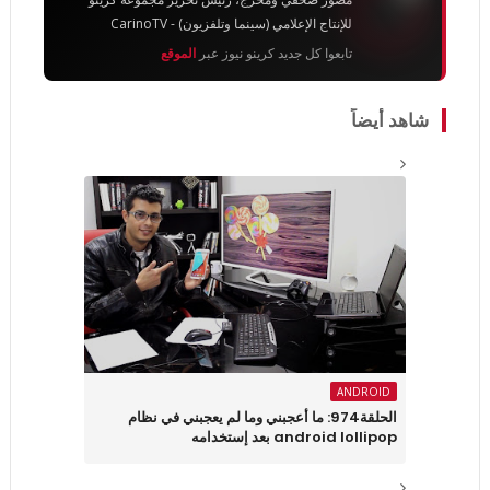
للإنتاج الإعلامي (سينما وتلفزيون) - CarinoTV
تابعوا كل جديد كرينو نيوز عبر
الموقع
شاهد أيضاً
ANDROID
الحلقة974: ما أعجبني وما لم يعجبني في نظام
android lollipop بعد إستخدامه