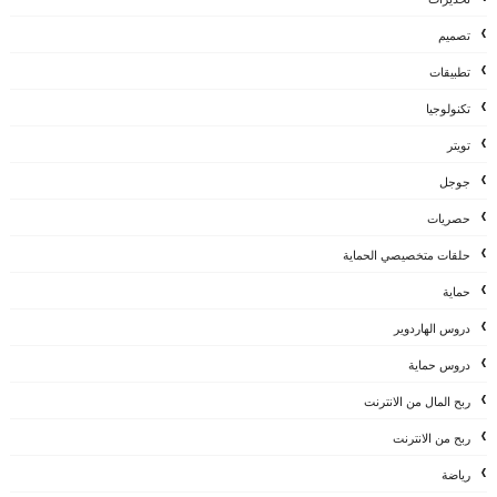
تصميم
تطبيقات
تكنولوجيا
تويتر
جوجل
حصريات
حلقات متخصيصي الحماية
حماية
دروس الهاردوير
دروس حماية
ربح المال من الانترنت
ربح من الانترنت
رياضة