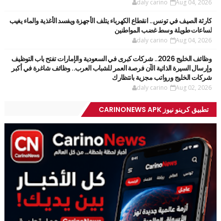
daly carino
Aug 04, 2026
كارثة الصيف في تونس.. انقطاع الكهرباء يتلف الأجهزة ويفسد الأغذية والماء يغيب
لساعات طويلة وسط غضب المواطنين
daly carino
Aug 04, 2026
وظائف الخليج 2026.. شركات كبرى في السعودية والإمارات تفتح باب التوظيف
وإرسال السيرة الذاتية الآن فرصة العمر للشباب العرب.. وظائف شاغرة في أكبر
شركات الخليج ورواتب مجزية بانتظارك
daly carino
Aug 02, 2026
تطبيق كرينو نيوز CARINONEWS APK