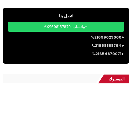
اتصل بنا
واتساب: 21698157879+
21699023000+
21658888794+
21654870071+
الفيسبوك