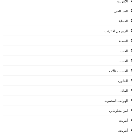
الانترنت
البث الحي
الحماية
الربح من الانترنت
الصحة
العاب
العاب،
العاب، مقالات
القانون
الماك
الهواتف المحمولة
امن معلوماتي
أنترنت
أنترنت،