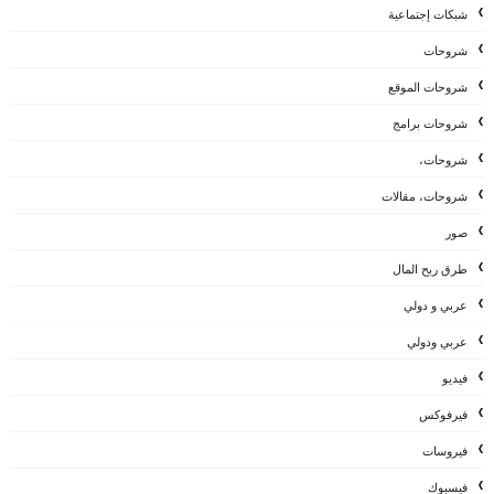
شبكات إجتماعية
شروحات
شروحات الموقع
شروحات برامج
شروحات،
شروحات، مقالات
صور
طرق ربح المال
عربي و دولي
عربي ودولي
فيديو
فيرفوكس
فيروسات
فيسبوك