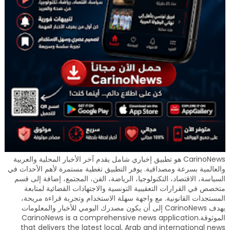
CarinoNews هو تطبيق إخباري شامل يقدم آخر الأخبار المحلية والعربية
والعالمية بسرعة ومصداقية. يوفر التطبيق تغطية مستمرة لأهم الأحداث في
السياسة، الاقتصاد، التكنولوجيا، الرياضة، الفن، المجتمع، إضافة إلى قسم
متخصص في القرارات التعقيبية التونسية والاجتهادات القضائية لمتابعة
المستجدات القانونية. مع واجهة سهلة الاستخدام وتجربة قراءة مريحة،
يهدف CarinoNews إلى أن يكون مصدرك اليومي للأخبار والمعلومات
الموثوقة.CarinoNews is a comprehensive news application
that delivers the latest local, Arab and international news