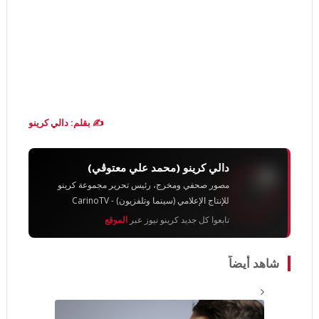
✍️ بقلم: دالي كرينو
دالي كرينو (محمد علي معتوڨي)
مصور صحفي ومخرج، رئيس تحرير مجموعة كرينو
للإنتاج الإعلامي (سينما وتلفزيون) - CarinoTV
تابعوا كل جديد كرينو نيوز عبر
الموقع
شاهد أيضاً