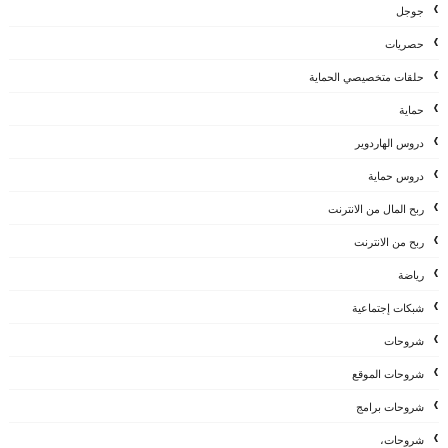
جوجل
حصريات
حلقات متخصيصي الحماية
حماية
دروس الهاردوير
دروس حماية
ربح المال من الانترنت
ربح من الانترنت
رياضة
شبكات إجتماعية
شروحات
شروحات الموقع
شروحات برامج
شروحات،