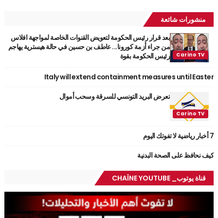
منشورات شائعة
بعد قرار رئيس الحكومة لتعويض القنوات الخاصة لمواجهة افلاس
من جراء أزمة كورونا... عاطف بن حسين في حالة هيسترية يهاجم
رئيس الحكومة بقوة
Italy will extend containment measures until Easter
تعرض البريد التونسي للسرقة وسحب أموال
7 أخبار رياضية لا تفوتك اليوم
كيف نحافظ على الصحة البدنية
قناة يوتوب_ CHAÎNE YOUTUBE