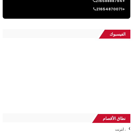
21658888794+
21654870071+
الفيسبوك
نطاق الأقصام
، أنترنت