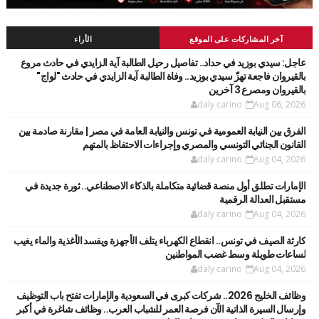
آخر المشاركات على الموقع
الأراء
عاجل: سيدي بوزيد في حداد.. تفاصيل رحيل الطالبة آية الزايدي في حادث مروع
بالقيروان فاجعة تهزّ سيدي بوزيد.. وفاة الطالبة آية الزايدي في حادث "لواج"
بالقيروان ومصرع 3 آخرين
daly carino
Aug 06, 2026
الفرق بين النيابة العمومية في تونس والنيابة العامة في مصر | مقارنة صادمة بين
القانون الجنائي التونسي والمصري وإجراءات الاحتفاظ بالمتهم
daly carino
Aug 04, 2026
الإمارات تطلق أول منصة قضائية متكاملة بالذكاء الاصطناعي.. ثورة جديدة في
مستقبل العدالة الرقمية
daly carino
Aug 04, 2026
كارثة الصيف في تونس.. انقطاع الكهرباء يتلف الأجهزة ويفسد الأغذية والماء يغيب
لساعات طويلة وسط غضب المواطنين
daly carino
Aug 04, 2026
وظائف الخليج 2026.. شركات كبرى في السعودية والإمارات تفتح باب التوظيف
وإرسال السيرة الذاتية الآن فرصة العمر للشباب العرب.. وظائف شاغرة في أكبر