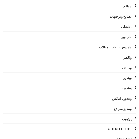
مواقع،
نصائح وتوجيهات
نقاشات
هاردوير
هاردوير ، العاب، مقالات
وثائقي
وظائف
ويندوز
ويندوز،
ويندوز، لينكس
ويندوز،مواقع
يوتيوب
AFTEREFFECTS