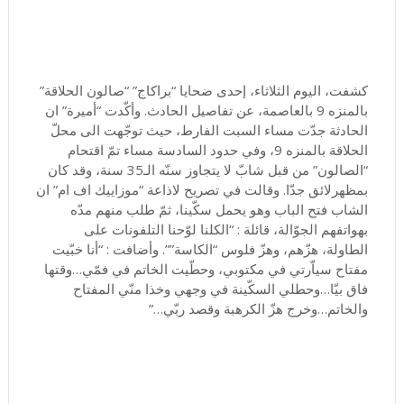
كشفت، اليوم الثلاثاء، إحدى ضحايا “براكاج” “صالون الحلاقة”
بالمنزه 9 بالعاصمة، عن تفاصيل الحادث. وأكّدت “أميرة” ان
الحادثة جدّت مساء السبت الفارط، حيث توجّهت الى محلّ
الحلاقة بالمنزه 9، وفي حدود السادسة مساء تمّ اقتحام
“الصالون” من قبل شابّ لا يتجاوز سنّه الـ35 سنة، وقد كان
بمظهرلائق جدّا. وقالت في تصريح لاذاعة “موزاييك اف ام” ان
الشاب فتح الباب وهو يحمل سكّينا، ثمّ طلب منهم مدّه
بهواتفهم الجوّالة، قائلة : “الكلنا لوّحنا التلفونات على
الطاولة، هزّهم، وهزّ فلوس “الكاسة””. وأضافت : “أنا خبّيت
مفتاح سياّرتي في مكتوبي، وحطّيت الخاتم في فمّي…وقتها
فاق بيّا…وحطلي السكّينة في وجهي وخذا منّي المفتاح
والخاتم…وخرج هزّ الكرهبة وقصد ربّي…”