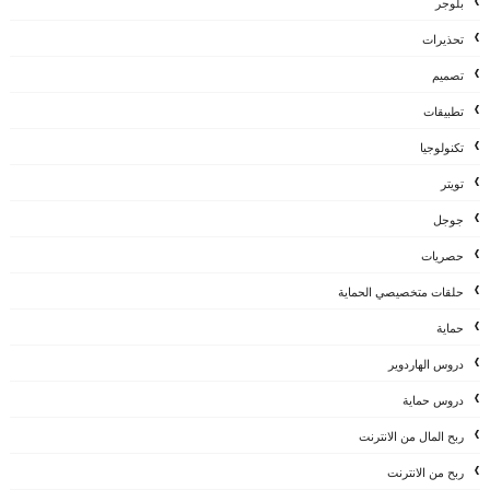
بلوجر
تحذيرات
تصميم
تطبيقات
تكنولوجيا
تويتر
جوجل
حصريات
حلقات متخصيصي الحماية
حماية
دروس الهاردوير
دروس حماية
ربح المال من الانترنت
ربح من الانترنت