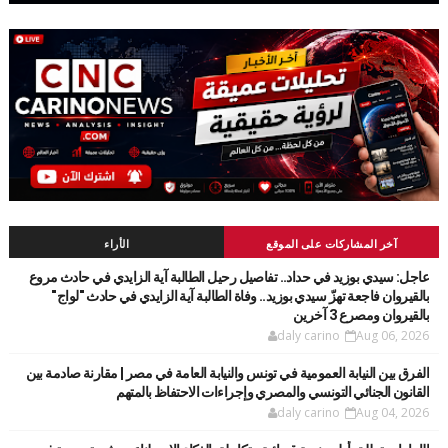
آخر المشاركات على الموقع
الأراء
عاجل: سيدي بوزيد في حداد.. تفاصيل رحيل الطالبة آية الزايدي في حادث مروع
بالقيروان فاجعة تهزّ سيدي بوزيد.. وفاة الطالبة آية الزايدي في حادث "لواج"
بالقيروان ومصرع 3 آخرين
daly carino
Aug 06, 2026
الفرق بين النيابة العمومية في تونس والنيابة العامة في مصر | مقارنة صادمة بين
القانون الجنائي التونسي والمصري وإجراءات الاحتفاظ بالمتهم
daly carino
Aug 04, 2026