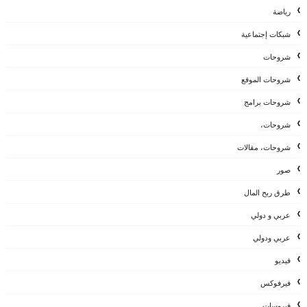
رياضة
شبكات إجتماعية
شروحات
شروحات الموقع
شروحات برامج
شروحات،
شروحات، مقالات
صور
طرق ربح المال
عربي و دولي
عربي ودولي
فيديو
فيرفوكس
فيروسات