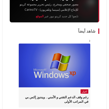
مصور صحفي ومخرج، رئيس تحرير مجموعة كرينو
للإنتاج الإعلامي (سينما وتلفزيون) - CarinoTV
تابعوا كل جديد كرينو نيوز عبر
الموقع
شاهد أيضاً
اخبار
رغم وقف الدعم التقني و الأمني .. ويندوز إكس بي
في المراتب الأولى