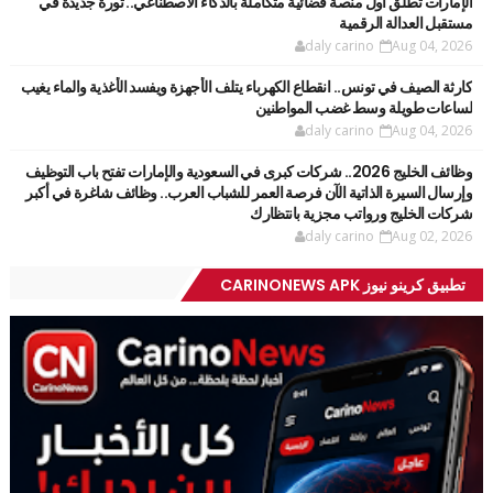
الإمارات تطلق أول منصة قضائية متكاملة بالذكاء الاصطناعي.. ثورة جديدة في
مستقبل العدالة الرقمية
daly carino
Aug 04, 2026
كارثة الصيف في تونس.. انقطاع الكهرباء يتلف الأجهزة ويفسد الأغذية والماء يغيب
لساعات طويلة وسط غضب المواطنين
daly carino
Aug 04, 2026
وظائف الخليج 2026.. شركات كبرى في السعودية والإمارات تفتح باب التوظيف
وإرسال السيرة الذاتية الآن فرصة العمر للشباب العرب.. وظائف شاغرة في أكبر
شركات الخليج ورواتب مجزية بانتظارك
daly carino
Aug 02, 2026
تطبيق كرينو نيوز CARINONEWS APK