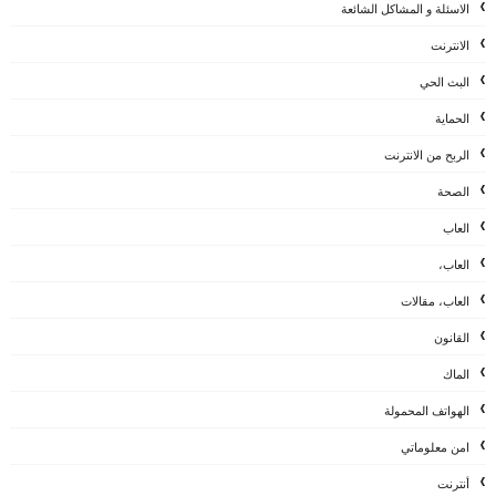
الاسئلة و المشاكل الشائعة
الانترنت
البث الحي
الحماية
الربح من الانترنت
الصحة
العاب
العاب،
العاب، مقالات
القانون
الماك
الهواتف المحمولة
امن معلوماتي
أنترنت