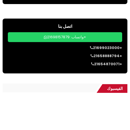
اتصل بنا
واتساب: 21698157879+
21699023000+
21658888794+
21654870071+
الفيسبوك