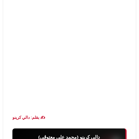
✍️ بقلم: دالي كرينو
دالي كرينو (محمد علي معتوڨي)