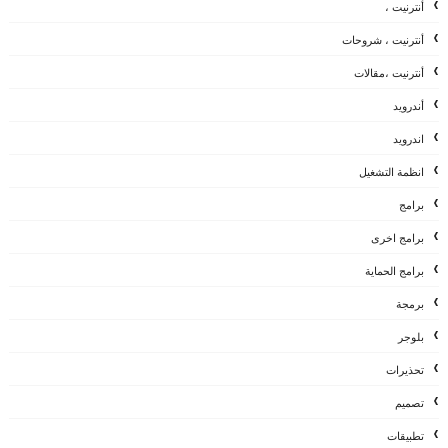
أنترنيت ،
أنترنيت ، شروحات
أنترنيت ،مقالات
أندرويد
اندرويد
انظمة التشغيل
برامج
برامج اخرى
برامج الحماية
برمجة
بلوجر
تحذيرات
تصميم
تطبيقات