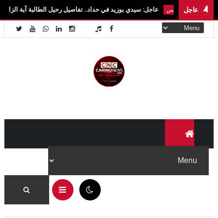
عاجل
عاجل: سيدي بوزيد في حداد.. تفاصيل رحيل الطالبة آية الزايدي في حادث مروع با
ار تونس
08:41 م