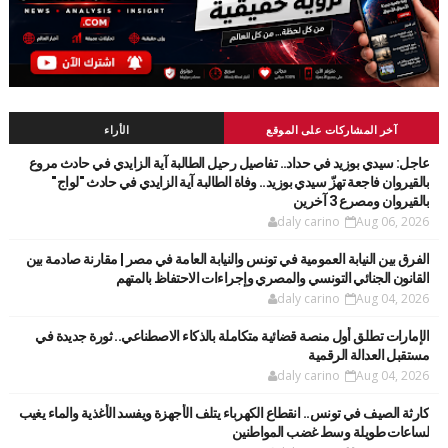
آخر المشاركات على الموقع
الأراء
عاجل: سيدي بوزيد في حداد.. تفاصيل رحيل الطالبة آية الزايدي في حادث مروع
بالقيروان فاجعة تهزّ سيدي بوزيد.. وفاة الطالبة آية الزايدي في حادث "لواج"
بالقيروان ومصرع 3 آخرين
daly carino
Aug 06, 2026
الفرق بين النيابة العمومية في تونس والنيابة العامة في مصر | مقارنة صادمة بين
القانون الجنائي التونسي والمصري وإجراءات الاحتفاظ بالمتهم
daly carino
Aug 04, 2026
الإمارات تطلق أول منصة قضائية متكاملة بالذكاء الاصطناعي.. ثورة جديدة في
مستقبل العدالة الرقمية
daly carino
Aug 04, 2026
كارثة الصيف في تونس.. انقطاع الكهرباء يتلف الأجهزة ويفسد الأغذية والماء يغيب
لساعات طويلة وسط غضب المواطنين