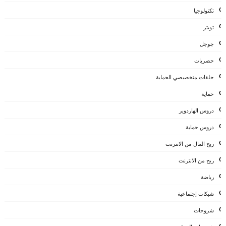
تكنولوجيا
تويتر
جوجل
حصريات
حلقات متخصيصي الحماية
حماية
دروس الهاردوير
دروس حماية
ربح المال من الانترنت
ربح من الانترنت
رياضة
شبكات إجتماعية
شروحات