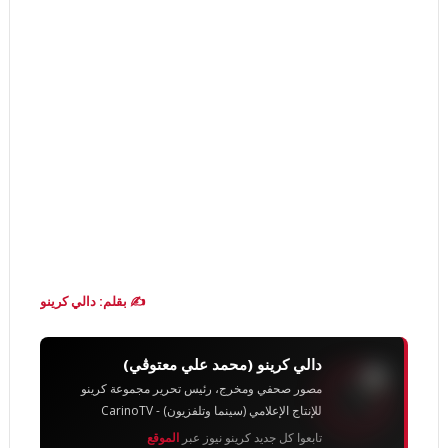
✍️ بقلم: دالي كرينو
دالي كرينو (محمد علي معتوڨي)
مصور صحفي ومخرج، رئيس تحرير مجموعة كرينو
للإنتاج الإعلامي (سينما وتلفزيون) - CarinoTV
تابعوا كل جديد كرينو نيوز عبر
الموقع