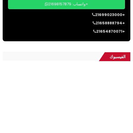
واتساب: 21698157879+
21699023000+
21658888794+
21654870071+
الفيسبوك