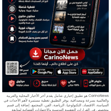
CarinoNews هو تطبيق إخباري شامل يقدم آخر الأخبار المحلية والعربية
والعالمية بسرعة ومصداقية. يوفر التطبيق تغطية مستمرة لأهم الأحداث في
السياسة، الاقتصاد، التكنولوجيا، الرياضة، الفن، المجتمع، إضافة إلى قسم
متخصص في القرارات التعقيبية التونسية والاجتهادات القضائية لمتابعة