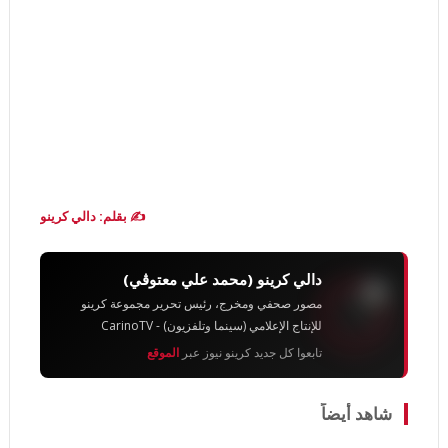
✍️ بقلم: دالي كرينو
دالي كرينو (محمد علي معتوڨي)
مصور صحفي ومخرج، رئيس تحرير مجموعة كرينو
للإنتاج الإعلامي (سينما وتلفزيون) - CarinoTV
تابعوا كل جديد كرينو نيوز عبر
الموقع
شاهد أيضاً