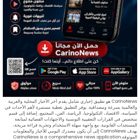
CarinoNews هو تطبيق إخباري شامل يقدم آخر الأخبار المحلية والعربية
والعالمية بسرعة ومصداقية. يوفر التطبيق تغطية مستمرة لأهم الأحداث في
السياسة، الاقتصاد، التكنولوجيا، الرياضة، الفن، المجتمع، إضافة إلى قسم
متخصص في القرارات التعقيبية التونسية والاجتهادات القضائية لمتابعة
المستجدات القانونية. مع واجهة سهلة الاستخدام وتجربة قراءة مريحة،
يهدف CarinoNews إلى أن يكون مصدرك اليومي للأخبار والمعلومات
الموثوقة.CarinoNews is a comprehensive news application