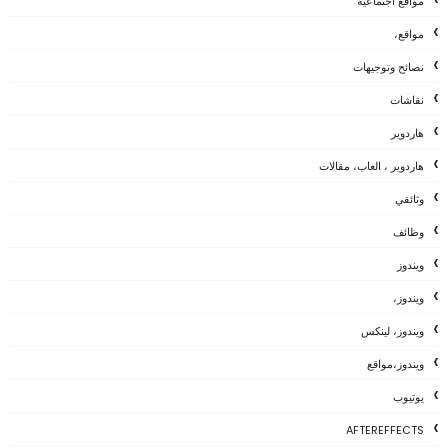
مواقع اجتماعية
مواقع،
نصائح وتوجيهات
نقاشات
هاردوير
هاردوير ، العاب، مقالات
وثائقي
وظائف
ويندوز
ويندوز،
ويندوز، لينكس
ويندوز،مواقع
يوتيوب
AFTEREFFECTS