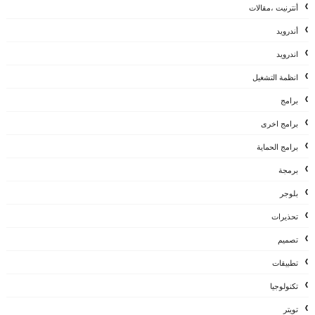
أنترنيت ،مقالات
أندرويد
اندرويد
انظمة التشغيل
برامج
برامج اخرى
برامج الحماية
برمجة
بلوجر
تحذيرات
تصميم
تطبيقات
تكنولوجيا
تويتر