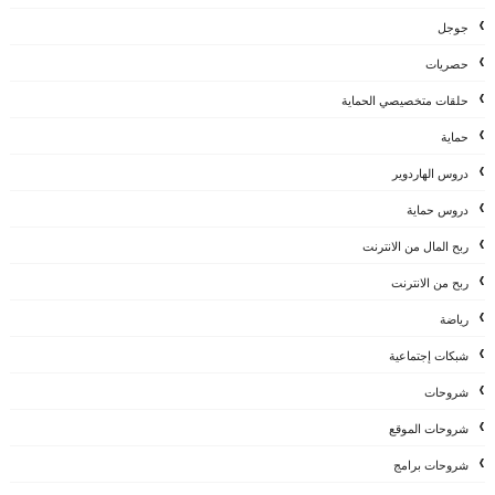
جوجل
حصريات
حلقات متخصيصي الحماية
حماية
دروس الهاردوير
دروس حماية
ربح المال من الانترنت
ربح من الانترنت
رياضة
شبكات إجتماعية
شروحات
شروحات الموقع
شروحات برامج