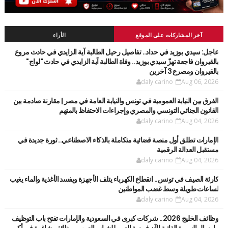
آخر المشاركات على الموقع
الأراء
عاجل: سيدي بوزيد في حداد.. تفاصيل رحيل الطالبة آية الزايدي في حادث مروع
بالقيروان فاجعة تهزّ سيدي بوزيد.. وفاة الطالبة آية الزايدي في حادث "لواج"
بالقيروان ومصرع 3 آخرين
daly carino
Aug 06, 2026
الفرق بين النيابة العمومية في تونس والنيابة العامة في مصر | مقارنة صادمة بين
القانون الجنائي التونسي والمصري وإجراءات الاحتفاظ بالمتهم
daly carino
Aug 04, 2026
الإمارات تطلق أول منصة قضائية متكاملة بالذكاء الاصطناعي.. ثورة جديدة في
مستقبل العدالة الرقمية
daly carino
Aug 04, 2026
كارثة الصيف في تونس.. انقطاع الكهرباء يتلف الأجهزة ويفسد الأغذية والماء يغيب
لساعات طويلة وسط غضب المواطنين
daly carino
Aug 04, 2026
وظائف الخليج 2026.. شركات كبرى في السعودية والإمارات تفتح باب التوظيف
وإرسال السيرة الذاتية الآن فرصة العمر للشباب العرب.. وظائف شاغرة في أكبر