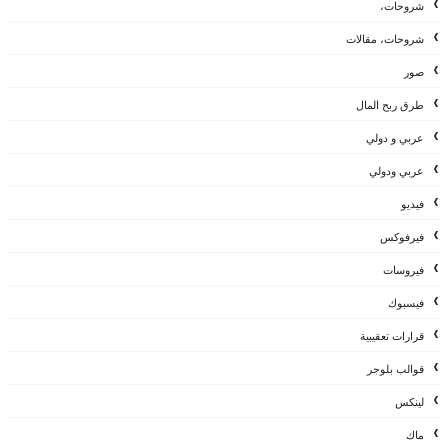
شروحات،
شروحات، مقالات
صور
طرق ربح المال
عربي و دولي
عربي ودولي
فيديو
فيرفوكس
فيروسات
فيسبوك
قرارات تعقيبية
قوالب بلوجر
لينكس
ماك