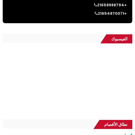
21658888794+
21654870071+
الفيسبوك
نطاق الأقصام