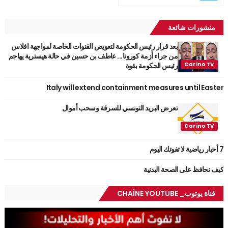
منشورات شائعة
بعد قرار رئيس الحكومة لتعويض القنوات الخاصة لمواجهة افلاس
من جراء أزمة كورونا... عاطف بن حسين في حالة هيسترية يهاجم
رئيس الحكومة بقوة
Italy will extend containment measures until Easter
تعرض البريد التونسي للسرقة وسحب أموال
7 أخبار رياضية لا تفوتك اليوم
كيف نحافظ على الصحة البدنية
قناة يوتوب_ CHAÎNE YOUTUBE