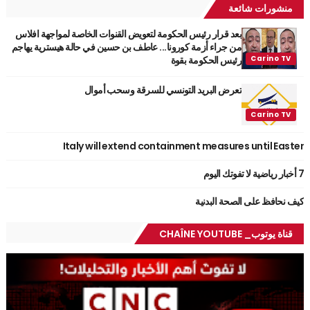
منشورات شائعة
بعد قرار رئيس الحكومة لتعويض القنوات الخاصة لمواجهة افلاس
من جراء أزمة كورونا... عاطف بن حسين في حالة هيسترية يهاجم
رئيس الحكومة بقوة
تعرض البريد التونسي للسرقة وسحب أموال
Italy will extend containment measures until Easter
7 أخبار رياضية لا تفوتك اليوم
كيف نحافظ على الصحة البدنية
قناة يوتوب_ CHAÎNE YOUTUBE