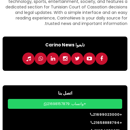
technology, sports, entertainment, society, and features a
dedicated section for Tunisian Court of Cassation decisions
and legal updates. With a simple interface and an easy
reading experience, CarinoNews is your daily source for
trusted news and important information.
تابعوا Carino News
اتصل بنا
واتساب: 21698157879+
21699023000+
21658888794+