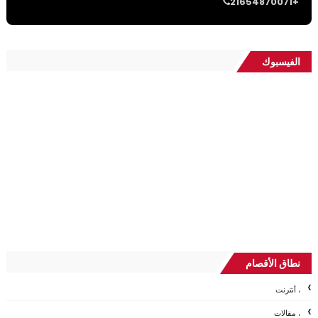
21654870071+
الفيسبوك
نطاق الأقصام
، أنترنت
، مقالات