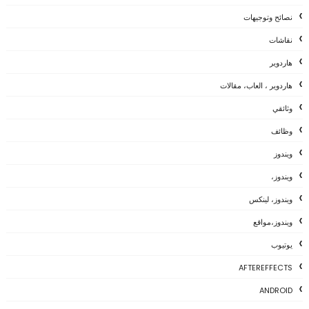
نصائح وتوجيهات
نقاشات
هاردوير
هاردوير ، العاب، مقالات
وثائقي
وظائف
ويندوز
ويندوز،
ويندوز، لينكس
ويندوز،مواقع
يوتيوب
AFTEREFFECTS
ANDROID