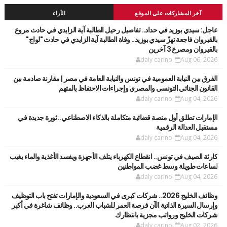
آخر المشاركات على الموقع
الأراء
عاجل: سيدي بوزيد في حداد.. تفاصيل رحيل الطالبة آية الزايدي في حادث مروع
بالقيروان فاجعة تهزّ سيدي بوزيد.. وفاة الطالبة آية الزايدي في حادث "لواج"
بالقيروان ومصرع 3 آخرين
daly carino
Aug 06, 2026
الفرق بين النيابة العمومية في تونس والنيابة العامة في مصر | مقارنة صادمة بين
القانون الجنائي التونسي والمصري وإجراءات الاحتفاظ بالمتهم
daly carino
Aug 04, 2026
الإمارات تطلق أول منصة قضائية متكاملة بالذكاء الاصطناعي.. ثورة جديدة في
مستقبل العدالة الرقمية
daly carino
Aug 04, 2026
كارثة الصيف في تونس.. انقطاع الكهرباء يتلف الأجهزة ويفسد الأغذية والماء يغيب
لساعات طويلة وسط غضب المواطنين
daly carino
Aug 04, 2026
وظائف الخليج 2026.. شركات كبرى في السعودية والإمارات تفتح باب التوظيف
وإرسال السيرة الذاتية الآن فرصة العمر للشباب العرب.. وظائف شاغرة في أكبر
شركات الخليج ورواتب مجزية بانتظارك
daly carino
Aug 02, 2026