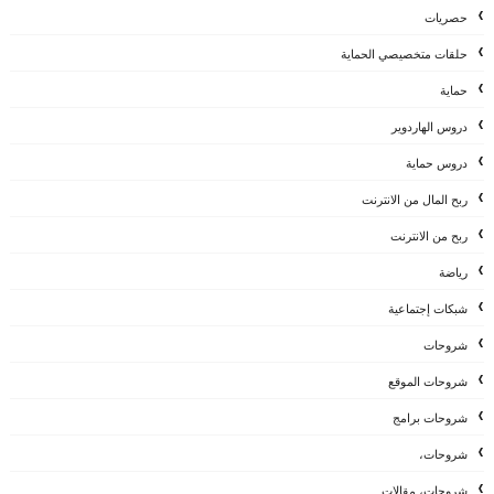
حصريات
حلقات متخصيصي الحماية
حماية
دروس الهاردوير
دروس حماية
ربح المال من الانترنت
ربح من الانترنت
رياضة
شبكات إجتماعية
شروحات
شروحات الموقع
شروحات برامج
شروحات،
شروحات، مقالات