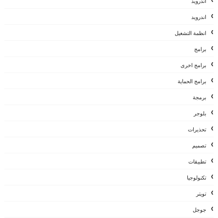
أندرويد
اندرويد
انظمة التشغيل
برامج
برامج اخرى
برامج الحماية
برمجة
بلوجر
تحذيرات
تصميم
تطبيقات
تكنولوجيا
تويتر
جوجل