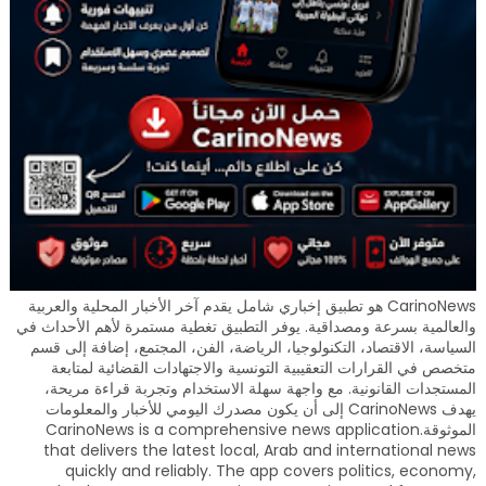
CarinoNews هو تطبيق إخباري شامل يقدم آخر الأخبار المحلية والعربية
والعالمية بسرعة ومصداقية. يوفر التطبيق تغطية مستمرة لأهم الأحداث في
السياسة، الاقتصاد، التكنولوجيا، الرياضة، الفن، المجتمع، إضافة إلى قسم
متخصص في القرارات التعقيبية التونسية والاجتهادات القضائية لمتابعة
المستجدات القانونية. مع واجهة سهلة الاستخدام وتجربة قراءة مريحة،
يهدف CarinoNews إلى أن يكون مصدرك اليومي للأخبار والمعلومات
الموثوقة.CarinoNews is a comprehensive news application
that delivers the latest local, Arab and international news
quickly and reliably. The app covers politics, economy,