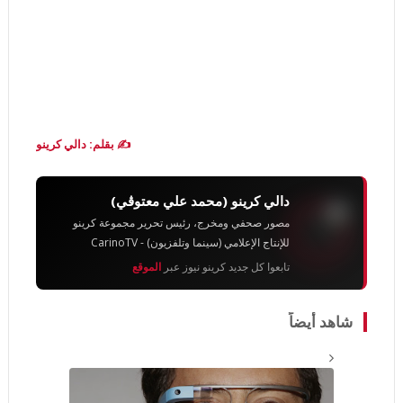
✍️ بقلم: دالي كرينو
دالي كرينو (محمد علي معتوڨي)
مصور صحفي ومخرج، رئيس تحرير مجموعة كرينو
للإنتاج الإعلامي (سينما وتلفزيون) - CarinoTV
تابعوا كل جديد كرينو نيوز عبر
الموقع
شاهد أيضاً