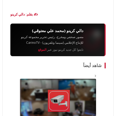
✍️ بقلم: دالي كرينو
دالي كرينو (محمد علي معتوڨي)
مصور صحفي ومخرج، رئيس تحرير مجموعة كرينو
للإنتاج الإعلامي (سينما وتلفزيون) - CarinoTV
تابعوا كل جديد كرينو نيوز عبر
الموقع
شاهد أيضاً