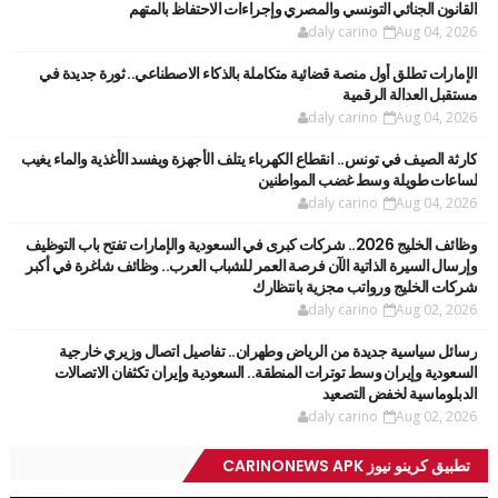
القانون الجنائي التونسي والمصري وإجراءات الاحتفاظ بالمتهم
daly carino
Aug 04, 2026
الإمارات تطلق أول منصة قضائية متكاملة بالذكاء الاصطناعي.. ثورة جديدة في
مستقبل العدالة الرقمية
daly carino
Aug 04, 2026
كارثة الصيف في تونس.. انقطاع الكهرباء يتلف الأجهزة ويفسد الأغذية والماء يغيب
لساعات طويلة وسط غضب المواطنين
daly carino
Aug 04, 2026
وظائف الخليج 2026.. شركات كبرى في السعودية والإمارات تفتح باب التوظيف
وإرسال السيرة الذاتية الآن فرصة العمر للشباب العرب.. وظائف شاغرة في أكبر
شركات الخليج ورواتب مجزية بانتظارك
daly carino
Aug 02, 2026
رسائل سياسية جديدة من الرياض وطهران.. تفاصيل اتصال وزيري خارجية
السعودية وإيران وسط توترات المنطقة.. السعودية وإيران تكثفان الاتصالات
الدبلوماسية لخفض التصعيد
daly carino
Aug 02, 2026
تطبيق كرينو نيوز CARINONEWS APK