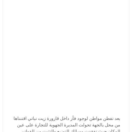
بعد تفطن مواطن لوجود فأر داخل قارورة زيت نباتي اقتنناها
من محل بالجهة تحولت المديرة الجهوية للتجارة على عين
المكان حيث تفقدت مسالك التوزيع والتثبت من الفواتير