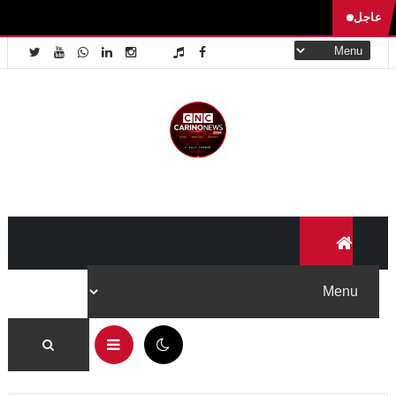
عاجل
✕
لا تفوّت جديد Carino News
تابعنا على منصاتنا لتصلك آخر الأخبار والفيديوهات الحصرية أولاً
بأول.
تابعنا على فيسبوك
05:13 ص