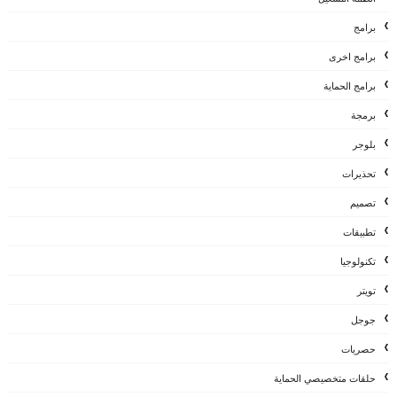
برامج
برامج اخرى
برامج الحماية
برمجة
بلوجر
تحذيرات
تصميم
تطبيقات
تكنولوجيا
تويتر
جوجل
حصريات
حلقات متخصيصي الحماية