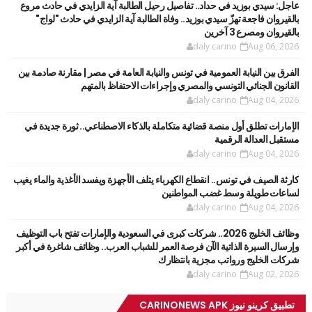
عاجل: سيدي بوزيد في حداد.. تفاصيل رحيل الطالبة آية الزايدي في حادث مروع
بالقيروان فاجعة تهزّ سيدي بوزيد.. وفاة الطالبة آية الزايدي في حادث "لواج"
بالقيروان ومصرع 3 آخرين
daly carino
Aug 06, 2026
الفرق بين النيابة العمومية في تونس والنيابة العامة في مصر | مقارنة صادمة بين
القانون الجنائي التونسي والمصري وإجراءات الاحتفاظ بالمتهم
daly carino
Aug 04, 2026
الإمارات تطلق أول منصة قضائية متكاملة بالذكاء الاصطناعي.. ثورة جديدة في
مستقبل العدالة الرقمية
daly carino
Aug 04, 2026
كارثة الصيف في تونس.. انقطاع الكهرباء يتلف الأجهزة ويفسد الأغذية والماء يغيب
لساعات طويلة وسط غضب المواطنين
daly carino
Aug 04, 2026
وظائف الخليج 2026.. شركات كبرى في السعودية والإمارات تفتح باب التوظيف
وإرسال السيرة الذاتية الآن فرصة العمر للشباب العرب.. وظائف شاغرة في أكبر
شركات الخليج ورواتب مجزية بانتظارك
daly carino
Aug 02, 2026
تطبيق كرينو نيوز CARINONEWS APK