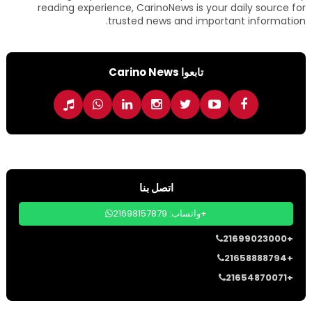
reading experience, CarinoNews is your daily source for
trusted news and important information.
تابعوا Carino News
اتصل بنا
واتساب: 21698157879+
21699023000+
21658888794+
21654870071+