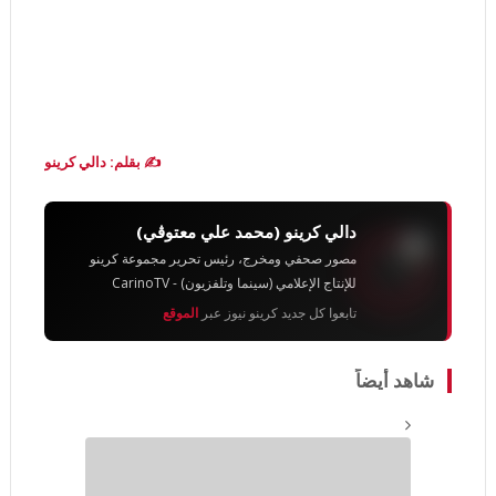
✍️ بقلم: دالي كرينو
دالي كرينو (محمد علي معتوڨي)
مصور صحفي ومخرج، رئيس تحرير مجموعة كرينو
للإنتاج الإعلامي (سينما وتلفزيون) - CarinoTV
تابعوا كل جديد كرينو نيوز عبر
الموقع
شاهد أيضاً