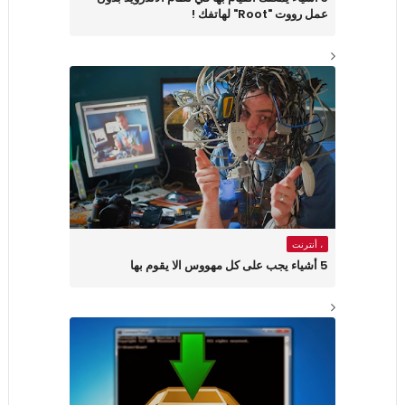
عمل رووت "Root" لهاتفك !
، أنترنت
5 أشياء يجب على كل مهووس الا يقوم بها