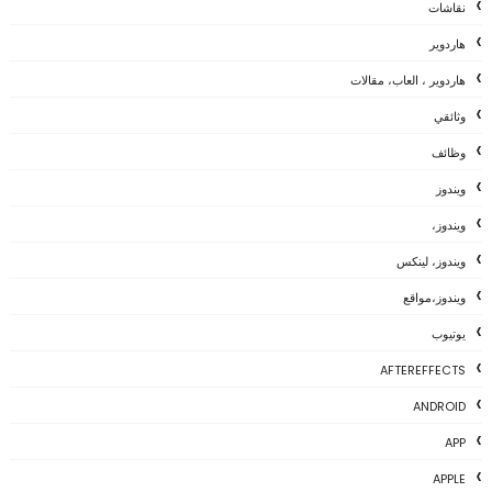
نقاشات
هاردوير
هاردوير ، العاب، مقالات
وثائقي
وظائف
ويندوز
ويندوز،
ويندوز، لينكس
ويندوز،مواقع
يوتيوب
AFTEREFFECTS
ANDROID
APP
APPLE