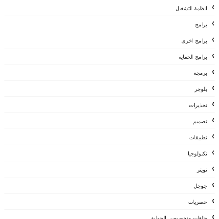
انظمة التشغيل
برامج
برامج اخرى
برامج الحماية
برمجة
بلوجر
تحذيرات
تصميم
تطبيقات
تكنولوجيا
تويتر
جوجل
حصريات
حلقات متخصيصي الحماية