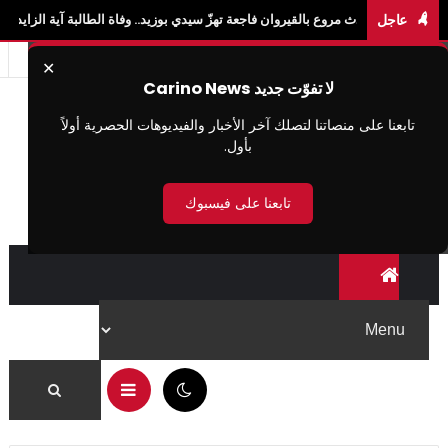
عاجل
ث مروع بالقيروان فاجعة تهزّ سيدي بوزيد.. وفاة الطالبة آية الزايدي في حادث "لواج" با
✕
لا تفوّت جديد Carino News
تابعنا على منصاتنا لتصلك آخر الأخبار والفيديوهات الحصرية أولاً
بأول.
تابعنا على فيسبوك
08:05 م