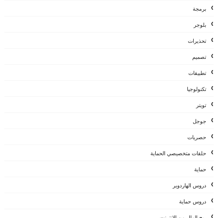
برمجة
بلوجر
تحذيرات
تصميم
تطبيقات
تكنولوجيا
تويتر
جوجل
حصريات
حلقات متخصيصي الحماية
حماية
دروس الهاردوير
دروس حماية
ربح المال من الانترنت