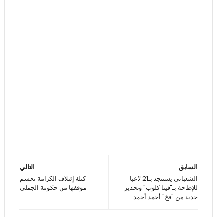
السابق
التالي
الشعباني يستنجد بـ21 لاعبا
كتلة إئتلاف الكرامة تحسم
للإطاحة بـ"فيتا كلوب" وتحذير
موقفها من حكومة الجملي
جديد من "فخ" أحمد أحمد