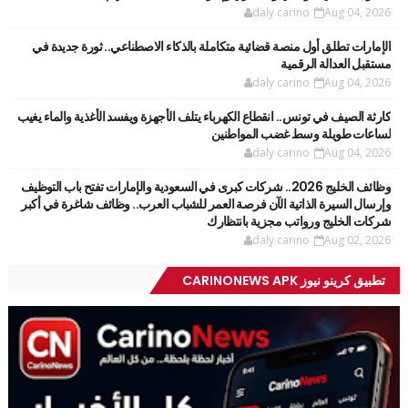
daly carino
Aug 04, 2026
الإمارات تطلق أول منصة قضائية متكاملة بالذكاء الاصطناعي.. ثورة جديدة في
مستقبل العدالة الرقمية
daly carino
Aug 04, 2026
كارثة الصيف في تونس.. انقطاع الكهرباء يتلف الأجهزة ويفسد الأغذية والماء يغيب
لساعات طويلة وسط غضب المواطنين
daly carino
Aug 04, 2026
وظائف الخليج 2026.. شركات كبرى في السعودية والإمارات تفتح باب التوظيف
وإرسال السيرة الذاتية الآن فرصة العمر للشباب العرب.. وظائف شاغرة في أكبر
شركات الخليج ورواتب مجزية بانتظارك
daly carino
Aug 02, 2026
تطبيق كرينو نيوز CARINONEWS APK