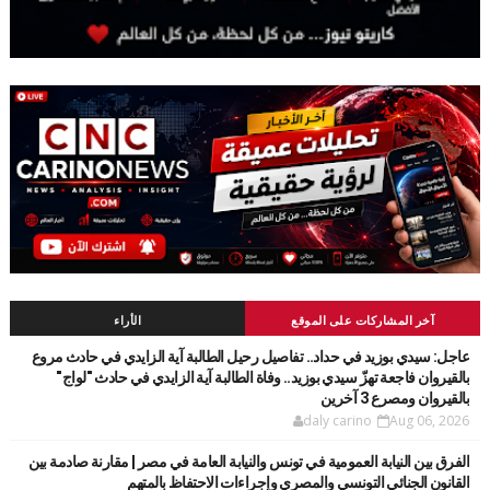
آخر المشاركات على الموقع
الأراء
عاجل: سيدي بوزيد في حداد.. تفاصيل رحيل الطالبة آية الزايدي في حادث مروع
بالقيروان فاجعة تهزّ سيدي بوزيد.. وفاة الطالبة آية الزايدي في حادث "لواج"
بالقيروان ومصرع 3 آخرين
daly carino
Aug 06, 2026
الفرق بين النيابة العمومية في تونس والنيابة العامة في مصر | مقارنة صادمة بين
القانون الجنائي التونسي والمصري وإجراءات الاحتفاظ بالمتهم