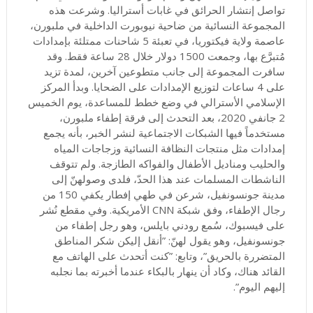
تواصل إنتشار الحرائق في غابات أستراليا. وشرعت هذه
المجموعة النسائية من ضاحية نيوبورت الداخلية في ملبورن،
عاصمة ولاية فيكتوريا، في تعبئة 5 شاحنات ممتلئة بإمدادات
مُتبرَّع بها، وجمعت 1500 دولار خلال 28 ساعة فقط. وقد
سافرت المجموعة إلى جانب متطوعين آخرين، لمدة تزيد
على 4 ساعات لتوزيع الإمدادات على الضحايا. وبدأ المركز
الإسلامي الأسترالي في وضع خطط للمساعدة، يوم الخميس
2 جانفي 2020، بعد التحدث إلى فرقة إطفاء ملبورن،
مستخدماً فيها الشبكات الاجتماعية لنشر الخبر، بأنه يجمع
إمدادات مثل منتجات النظافة النسائية وزجاجات المياه
والحليب ومناديل الأطفال والفواكه الطازجة. ولم تتوقف
الناشطات المسلمات عند هذا الحدّ، فلدى وصولهنّ إلى
مدينة جونسونفيل، شرعن في طهي إفطار يكفي 150 من
رجال الإطفاء، وفق شبكة CNN الأمريكية. وفي مقطع نُشر
على فيسبوك، سُمع رودني بايلس، وهو رجل إطفاء من
جونسونفيل، وهو يقول لهنّ: ”أنقل إليكن شكر المناطق
المتضررة بالحريق”، وتابع: ”كنت أتحدث على الهاتف مع
القائد هناك، وكاد أن ينهار بالبكاء عندما أخبرته بما نجلبه
إليهم اليوم”.