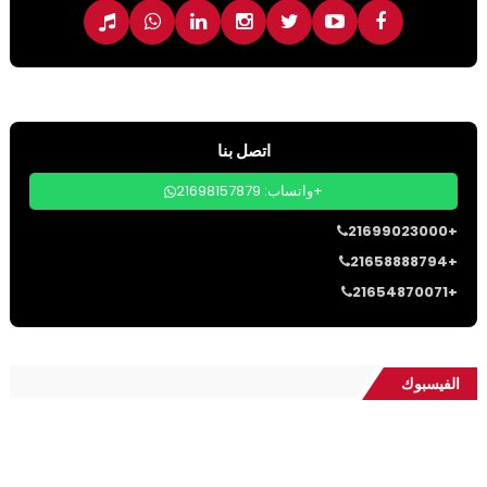
اتصل بنا
واتساب: 21698157879+
21699023000+
21658888794+
21654870071+
الفيسبوك