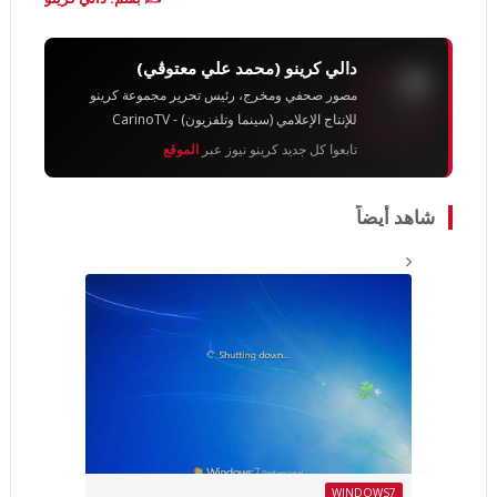
دالي كرينو (محمد علي معتوڨي)
مصور صحفي ومخرج، رئيس تحرير مجموعة كرينو
للإنتاج الإعلامي (سينما وتلفزيون) - CarinoTV
تابعوا كل جديد كرينو نيوز عبر
الموقع
شاهد أيضاً
WINDOWS7