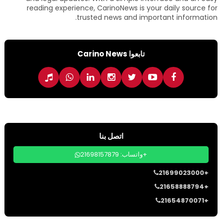
reading experience, CarinoNews is your daily source for
trusted news and important information.
تابعوا Carino News
اتصل بنا
واتساب: 21698157879+
21699023000+
21658888794+
21654870071+