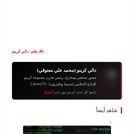
✍️ بقلم: دالي كرينو
دالي كرينو (محمد علي معتوڨي)
مصور صحفي ومخرج، رئيس تحرير مجموعة كرينو
للإنتاج الإعلامي (سينما وتلفزيون) - CarinoTV
تابعوا كل جديد كرينو نيوز عبر
الموقع
شاهد أيضاً