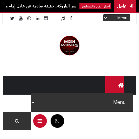
عاجل
سر الباروكة.. حقيقة صادمة عن عادل إمام وسمير غانم ونجوم
أخبار الفن والمشاهير
06:12 ص