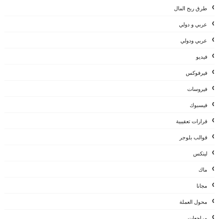
طرق ربح المال
عربي و دولي
عربي ودولي
فيديو
فيرفوكس
فيروسات
فيسبوك
قرارات تعقيبية
قوالب بلوجر
لينكس
ماك
مجانا
محول العملة
مراجعات