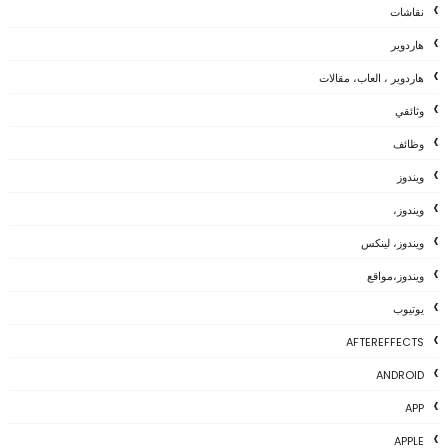
نقاشات
هاردوير
هاردوير ، العاب، مقالات
وثائقي
وظائف
ويندوز
ويندوز،
ويندوز، لينكس
ويندوز،مواقع
يوتيوب
AFTEREFFECTS
ANDROID
APP
APPLE