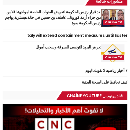
منشورات شائعة
بعد قرار رئيس الحكومة لتعويض القنوات الخاصة لمواجهة افلاس
من جراء أزمة كورونا... عاطف بن حسين في حالة هيسترية يهاجم
رئيس الحكومة بقوة
Italy will extend containment measures until Easter
تعرض البريد التونسي للسرقة وسحب أموال
7 أخبار رياضية لا تفوتك اليوم
كيف نحافظ على الصحة البدنية
قناة يوتوب_ CHAÎNE YOUTUBE