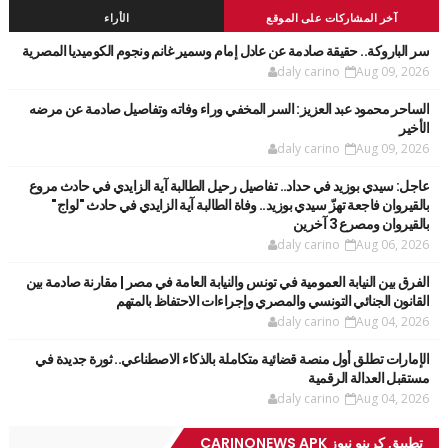
آخر المشاركات على الموقع
الأراء
سر الباروكة.. حقيقة صادمة عن عادل إمام وسمير غانم ونجوم الكوميديا المصرية
daly carino
Aug 09, 2026
الساحر محمود عبد العزيز: السر المخفي وراء وفاته وتفاصيل صادمة عن مرضه
الأخير
daly carino
Aug 09, 2026
عاجل: سيدي بوزيد في حداد.. تفاصيل رحيل الطالبة آية الزايدي في حادث مروع
بالقيروان فاجعة تهزّ سيدي بوزيد.. وفاة الطالبة آية الزايدي في حادث "لواج"
بالقيروان ومصرع 3 آخرين
daly carino
Aug 06, 2026
الفرق بين النيابة العمومية في تونس والنيابة العامة في مصر | مقارنة صادمة بين
القانون الجنائي التونسي والمصري وإجراءات الاحتفاظ بالمتهم
daly carino
Aug 04, 2026
الإمارات تطلق أول منصة قضائية متكاملة بالذكاء الاصطناعي.. ثورة جديدة في
مستقبل العدالة الرقمية
daly carino
Aug 04, 2026
تطبيق كرينو نيوز CARINONEWS APK