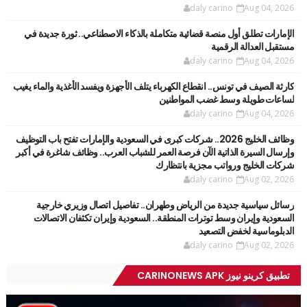
daly carino
Aug 04, 2026
الإمارات تطلق أول منصة قضائية متكاملة بالذكاء الاصطناعي.. ثورة جديدة في
مستقبل العدالة الرقمية
daly carino
Aug 04, 2026
كارثة الصيف في تونس.. انقطاع الكهرباء يتلف الأجهزة ويفسد الأغذية والماء يغيب
لساعات طويلة وسط غضب المواطنين
daly carino
Aug 04, 2026
وظائف الخليج 2026.. شركات كبرى في السعودية والإمارات تفتح باب التوظيف
وإرسال السيرة الذاتية الآن فرصة العمر للشباب العرب.. وظائف شاغرة في أكبر
شركات الخليج ورواتب مجزية بانتظارك
daly carino
Aug 02, 2026
رسائل سياسية جديدة من الرياض وطهران.. تفاصيل اتصال وزيري خارجية
السعودية وإيران وسط توترات المنطقة.. السعودية وإيران تكثفان الاتصالات
الدبلوماسية لخفض التصعيد
daly carino
Aug 02, 2026
تطبيق كرينو نيوز CARINONEWS APK