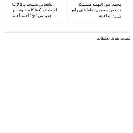
محمد عبو : النهضة متمسكة
الشعباني يستنجد بـ21 لاعبا
بشخص مضمون تماما على رأس
للإطاحة بـ"فيتا كلوب" وتحذير
وزارة الداخلية
جديد من "فخ" أحمد أحمد
ليست هناك تعليقات