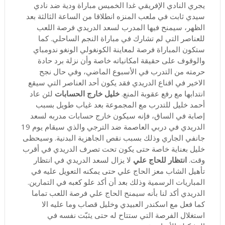
يجري النادي الإفريقي غدا الخميس مباراة ودية ضد نادي
سيدي ثابت في ملعب المنزه انطلاقا من الساعة الثالثة بعد
الظهر، سيمنح فيها المدرب لسعد الدريدي فرصة اللعب
للعناصر التي لم تشارك في مباراة النجم الساحلي. كما
ستكون المباراة فرصة لمعاينة الكونغولي الونغو ندومباي
والوقوف على حقيقة امكانياته خاصة وأن نزلة برد حادة
حرمته من التدرب في الأسبوع الماضي، وفي حال نجح
الاخير في اقناع الدريدي فقد يكون أحد العناصر التي سيقع
انتدابها مع رفع عقوبة المنع.
خليل خارج الحسابات
لئن عاد
أحمد خليل للتدرب مع المجموعة بعد غياب طويل بسبب
إصابة في الساق، فإنه سيكون خارج حسابات مدربه لسعد
الدريدي في دربي العاصمة ضد الترجي والذي سيقام يوم 19
جانفي الجاري وذلك بسبب نقص الجاهزية البدنية. وسيحظى
خليل بعناية خاصة حتى يكون تحت تصرف الدريدي في أقرب
وقت.
انتظار للحاج علي
لا يزال لسعد الدريدي في انتظار
تأهيل الشاب معز الحاج علي حتى يمكنه التعويل عليه في
المباريات الرسمية وذلك بعد أن أكد علو كعبه في التمارين.
الدريدي أكد لنا بأنه سيمنح الحاج علي فرصة اللعب تماما
كما فعل مع اسكندر العبيدي وخليل قصاب وما عليه الا
استغلال الفرصة التي ستتاح له حتى يثبّت نفسه في