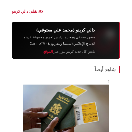
✍️ بقلم: دالي كرينو
دالي كرينو (محمد علي معتوڨي)
مصور صحفي ومخرج، رئيس تحرير مجموعة كرينو
للإنتاج الإعلامي (سينما وتلفزيون) - CarinoTV
تابعوا كل جديد كرينو نيوز عبر
الموقع
شاهد أيضاً