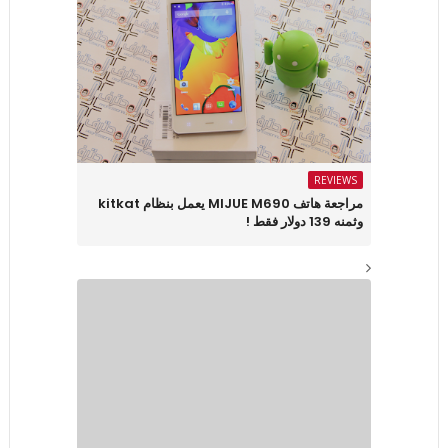
REVIEWS
مراجعة هاتف MIJUE M690 يعمل بنظام kitkat
وثمنه 139 دولار فقط !