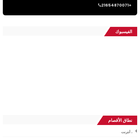
21654870071+
الفيسبوك
نطاق الأقصام
، أنترنت