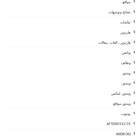
مواقع،
نصائح وتوجيهات
نقاشات
هاردوير
هاردوير ، العاب، مقالات
وثائقي
وظائف
ويندوز
ويندوز،
ويندوز، لينكس
ويندوز،مواقع
يوتيوب
AFTEREFFECTS
ANDROID