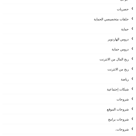
حصريات
حلقات متخصيصي الحماية
حماية
دروس الهاردوير
دروس حماية
ربح المال من الانترنت
ربح من الانترنت
رياضة
شبكات إجتماعية
شروحات
شروحات الموقع
شروحات برامج
شروحات،