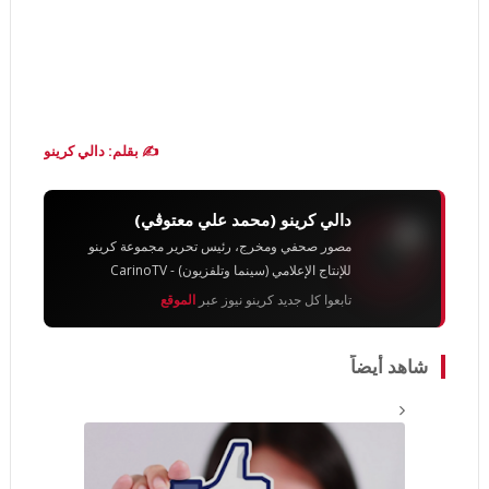
✍️ بقلم: دالي كرينو
دالي كرينو (محمد علي معتوڨي)
مصور صحفي ومخرج، رئيس تحرير مجموعة كرينو
للإنتاج الإعلامي (سينما وتلفزيون) - CarinoTV
تابعوا كل جديد كرينو نيوز عبر
الموقع
شاهد أيضاً