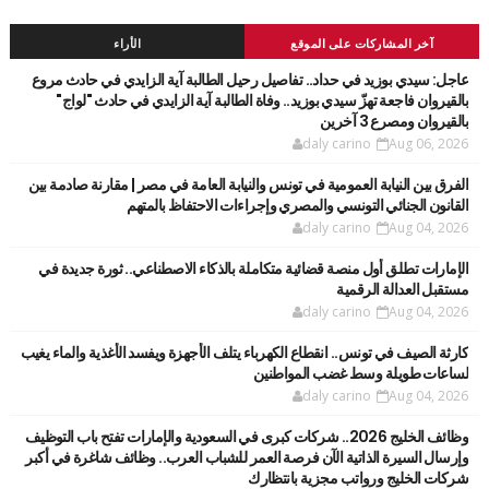
آخر المشاركات على الموقع
الأراء
عاجل: سيدي بوزيد في حداد.. تفاصيل رحيل الطالبة آية الزايدي في حادث مروع
بالقيروان فاجعة تهزّ سيدي بوزيد.. وفاة الطالبة آية الزايدي في حادث "لواج"
بالقيروان ومصرع 3 آخرين
daly carino
Aug 06, 2026
الفرق بين النيابة العمومية في تونس والنيابة العامة في مصر | مقارنة صادمة بين
القانون الجنائي التونسي والمصري وإجراءات الاحتفاظ بالمتهم
daly carino
Aug 04, 2026
الإمارات تطلق أول منصة قضائية متكاملة بالذكاء الاصطناعي.. ثورة جديدة في
مستقبل العدالة الرقمية
daly carino
Aug 04, 2026
كارثة الصيف في تونس.. انقطاع الكهرباء يتلف الأجهزة ويفسد الأغذية والماء يغيب
لساعات طويلة وسط غضب المواطنين
daly carino
Aug 04, 2026
وظائف الخليج 2026.. شركات كبرى في السعودية والإمارات تفتح باب التوظيف
وإرسال السيرة الذاتية الآن فرصة العمر للشباب العرب.. وظائف شاغرة في أكبر
شركات الخليج ورواتب مجزية بانتظارك