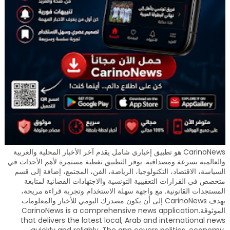
CarinoNews هو تطبيق إخباري شامل يقدم آخر الأخبار المحلية والعربية
والعالمية بسرعة ومصداقية. يوفر التطبيق تغطية مستمرة لأهم الأحداث في
السياسة، الاقتصاد، التكنولوجيا، الرياضة، الفن، المجتمع، إضافة إلى قسم
متخصص في القرارات التعقيبية التونسية والاجتهادات القضائية لمتابعة
المستجدات القانونية. مع واجهة سهلة الاستخدام وتجربة قراءة مريحة،
يهدف CarinoNews إلى أن يكون مصدرك اليومي للأخبار والمعلومات
الموثوقة.CarinoNews is a comprehensive news application
that delivers the latest local, Arab and international news