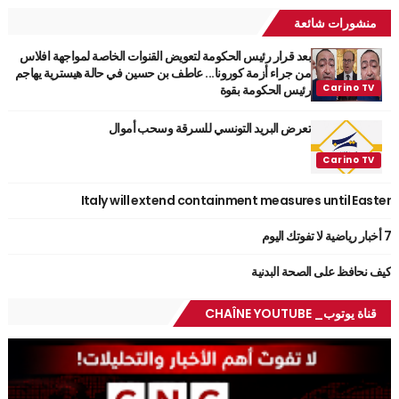
منشورات شائعة
بعد قرار رئيس الحكومة لتعويض القنوات الخاصة لمواجهة افلاس
من جراء أزمة كورونا... عاطف بن حسين في حالة هيسترية يهاجم
رئيس الحكومة بقوة
تعرض البريد التونسي للسرقة وسحب أموال
Italy will extend containment measures until Easter
7 أخبار رياضية لا تفوتك اليوم
كيف نحافظ على الصحة البدنية
قناة يوتوب_ CHAÎNE YOUTUBE