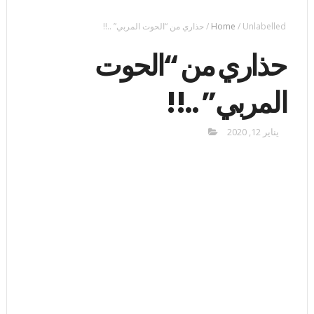
Unlabelled
/
Home
/
حذاري من “الحوت المربي” ..!!
حذاري من “الحوت
المربي” ..!!
يناير 12, 2020