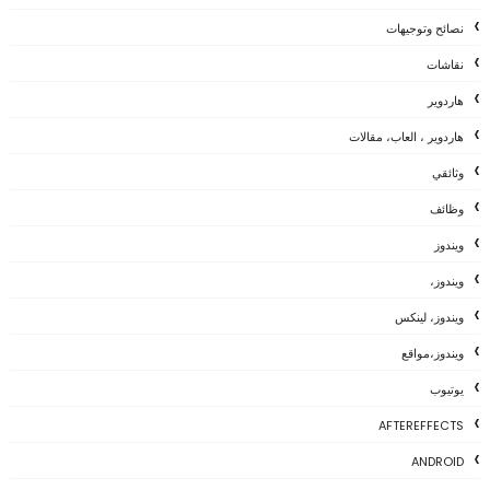
نصائح وتوجيهات
نقاشات
هاردوير
هاردوير ، العاب، مقالات
وثائقي
وظائف
ويندوز
ويندوز،
ويندوز، لينكس
ويندوز،مواقع
يوتيوب
AFTEREFFECTS
ANDROID