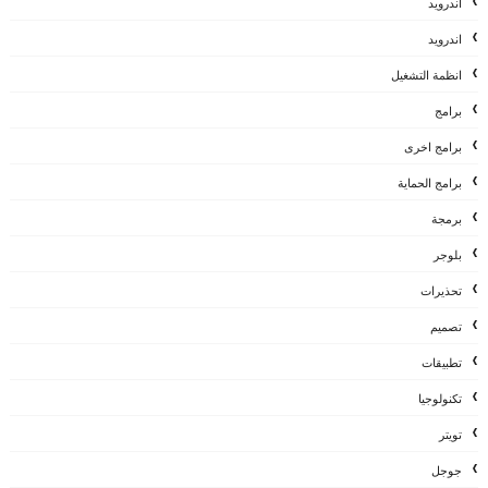
أندرويد
اندرويد
انظمة التشغيل
برامج
برامج اخرى
برامج الحماية
برمجة
بلوجر
تحذيرات
تصميم
تطبيقات
تكنولوجيا
تويتر
جوجل