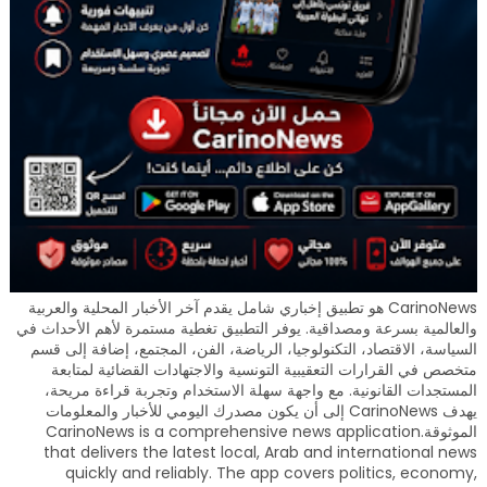
CarinoNews هو تطبيق إخباري شامل يقدم آخر الأخبار المحلية والعربية
والعالمية بسرعة ومصداقية. يوفر التطبيق تغطية مستمرة لأهم الأحداث في
السياسة، الاقتصاد، التكنولوجيا، الرياضة، الفن، المجتمع، إضافة إلى قسم
متخصص في القرارات التعقيبية التونسية والاجتهادات القضائية لمتابعة
المستجدات القانونية. مع واجهة سهلة الاستخدام وتجربة قراءة مريحة،
يهدف CarinoNews إلى أن يكون مصدرك اليومي للأخبار والمعلومات
الموثوقة.CarinoNews is a comprehensive news application
that delivers the latest local, Arab and international news
quickly and reliably. The app covers politics, economy,