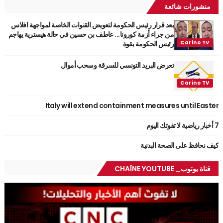
منشورات شائعة
بعد قرار رئيس الحكومة لتعويض القنوات الخاصة لمواجهة افلاس
من جراء أزمة كورونا... عاطف بن حسين في حالة هيسترية يهاجم
رئيس الحكومة بقوة
تعرض البريد التونسي للسرقة وسحب أموال
Italy will extend containment measures until Easter
7 أخبار رياضية لا تفوتك اليوم
كيف نحافظ على الصحة البدنية
قناة يوتوب_ CHAÎNE YOUTUBE