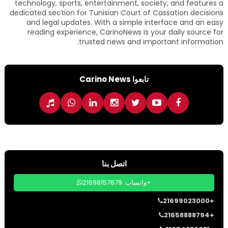
technology, sports, entertainment, society, and features a
dedicated section for Tunisian Court of Cassation decisions
and legal updates. With a simple interface and an easy
reading experience, CarinoNews is your daily source for
trusted news and important information.
تابعوا Carino News
اتصل بنا
واتساب: 21698157879+
21699023000+
21658888794+