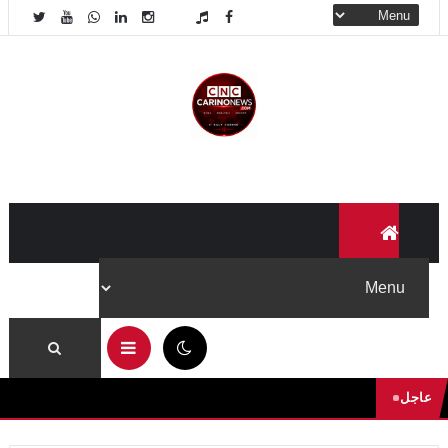
04:23 ص
عاجل