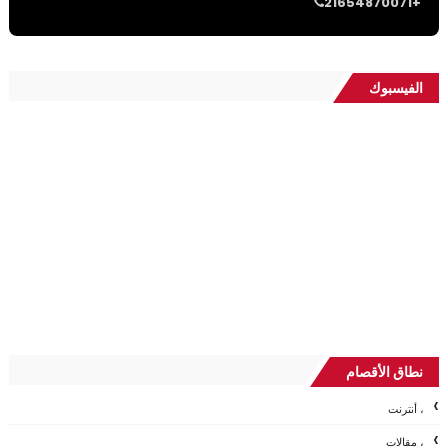
21654870071+
الفيسبوك
نطاق الأقصام
، أنترنت
، مقالات