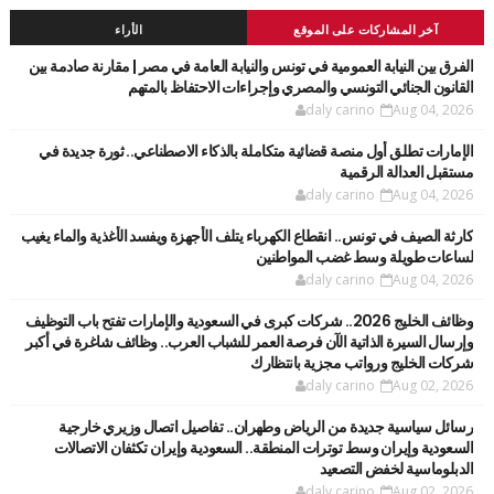
آخر المشاركات على الموقع
الأراء
الفرق بين النيابة العمومية في تونس والنيابة العامة في مصر | مقارنة صادمة بين
القانون الجنائي التونسي والمصري وإجراءات الاحتفاظ بالمتهم
daly carino
Aug 04, 2026
الإمارات تطلق أول منصة قضائية متكاملة بالذكاء الاصطناعي.. ثورة جديدة في
مستقبل العدالة الرقمية
daly carino
Aug 04, 2026
كارثة الصيف في تونس.. انقطاع الكهرباء يتلف الأجهزة ويفسد الأغذية والماء يغيب
لساعات طويلة وسط غضب المواطنين
daly carino
Aug 04, 2026
وظائف الخليج 2026.. شركات كبرى في السعودية والإمارات تفتح باب التوظيف
وإرسال السيرة الذاتية الآن فرصة العمر للشباب العرب.. وظائف شاغرة في أكبر
شركات الخليج ورواتب مجزية بانتظارك
daly carino
Aug 02, 2026
رسائل سياسية جديدة من الرياض وطهران.. تفاصيل اتصال وزيري خارجية
السعودية وإيران وسط توترات المنطقة.. السعودية وإيران تكثفان الاتصالات
الدبلوماسية لخفض التصعيد
daly carino
Aug 02, 2026