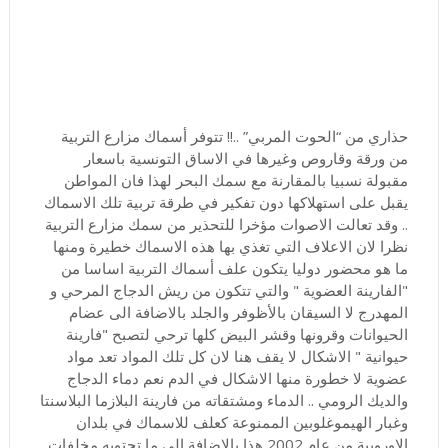
حذاري من “الحوت المربي” ..!! تتوفر أسماك مزارع التربية
من ورقة وقاروص وغيرها في الاساق التونسية باسعار
مقبولة نسبيا بالمقارنة مع سمك البحر لهذا فان المواطن
يقبل على استهلاكها دون تفكير في طرقة تربية تلك الاسماك
.. وقد تعالت الاصوات مؤخرا للتحذير من سمك مزارع التربية
نظرا لان الاعلاف التي تغذي بها هذه الاسماك خطيرة ومنها
ما هو محضور دوليا يتكون علف أسماك التربية اساسا من
"الفارينة العضوية " والتي تتكون من ريش الدجاج المرحي و
المهدرج لا السيقان بالأظوفر والجلد بالاضافة الى عضام
الحيوانات وقرونها وقشر البيض كلها ترحي لتصبح "فارينة
حيوانية " الاشكال لا يقف هنا لان كل تلك المواد تعد مواد
عضوية لا خطورة منها الاشكال في الدم نعم دماء الدجاج
والديك الرومي .. الدماء ومشتقاته من فارينة البلازما البلاسنتا
وغبار الهيموغلوبين الممنوعة كعلف للاسماك في بلدان
الاوروبية من عام 2002 هذا بالاضافة الى ما تحتويه مخلفات