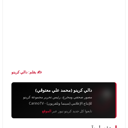
✍️ بقلم: دالي كرينو
دالي كرينو (محمد علي معتوڨي)
مصور صحفي ومخرج، رئيس تحرير مجموعة كرينو
للإنتاج الإعلامي (سينما وتلفزيون) - CarinoTV
تابعوا كل جديد كرينو نيوز عبر
الموقع