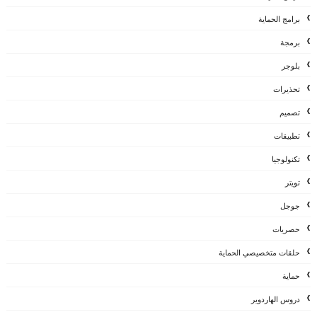
برامج الحماية
برمجة
بلوجر
تحذيرات
تصميم
تطبيقات
تكنولوجيا
تويتر
جوجل
حصريات
حلقات متخصيصي الحماية
حماية
دروس الهاردوير