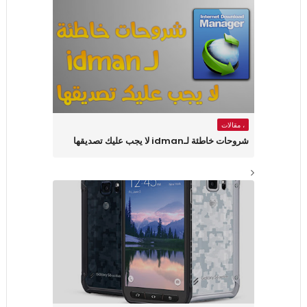
، مقالات
شروحات خاطئة لـidman لا يجب عليك تصديقها