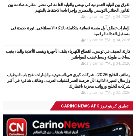
الفرق بين النيابة العمومية في تونس والنيابة العامة في مصر | مقارنة صادمة بين
القانون الجنائي التونسي والمصري وإجراءات الاحتفاظ بالمتهم
daly carino
Aug 04, 2026
الإمارات تطلق أول منصة قضائية متكاملة بالذكاء الاصطناعي.. ثورة جديدة في
مستقبل العدالة الرقمية
daly carino
Aug 04, 2026
كارثة الصيف في تونس.. انقطاع الكهرباء يتلف الأجهزة ويفسد الأغذية والماء يغيب
لساعات طويلة وسط غضب المواطنين
daly carino
Aug 04, 2026
وظائف الخليج 2026.. شركات كبرى في السعودية والإمارات تفتح باب التوظيف
وإرسال السيرة الذاتية الآن فرصة العمر للشباب العرب.. وظائف شاغرة في أكبر
شركات الخليج ورواتب مجزية بانتظارك
daly carino
Aug 02, 2026
تطبيق كرينو نيوز CARINONEWS APK