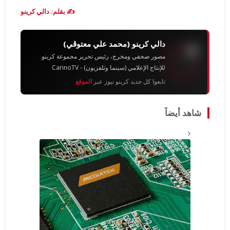
✍️ بقلم: دالي كرينو
دالي كرينو (محمد علي معتوڨي)
مصور صحفي ومخرج، رئيس تحرير مجموعة كرينو
للإنتاج الإعلامي (سينما وتلفزيون) - CarinoTV
تابعوا كل جديد كرينو نيوز عبر
الموقع
شاهد أيضاً