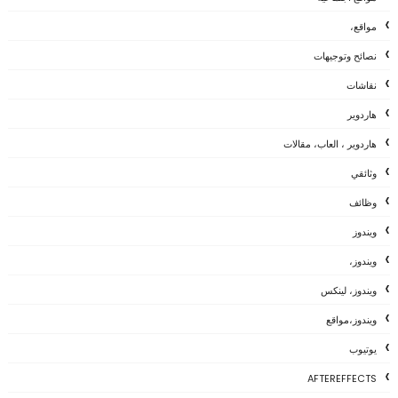
مواقع،
نصائح وتوجيهات
نقاشات
هاردوير
هاردوير ، العاب، مقالات
وثائقي
وظائف
ويندوز
ويندوز،
ويندوز، لينكس
ويندوز،مواقع
يوتيوب
AFTEREFFECTS