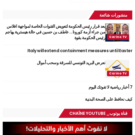
منشورات شائعة
بعد قرار رئيس الحكومة لتعويض القنوات الخاصة لمواجهة افلاس
من جراء أزمة كورونا... عاطف بن حسين في حالة هيسترية يهاجم
رئيس الحكومة بقوة
Italy will extend containment measures until Easter
تعرض البريد التونسي للسرقة وسحب أموال
7 أخبار رياضية لا تفوتك اليوم
كيف نحافظ على الصحة البدنية
قناة يوتوب_ CHAÎNE YOUTUBE