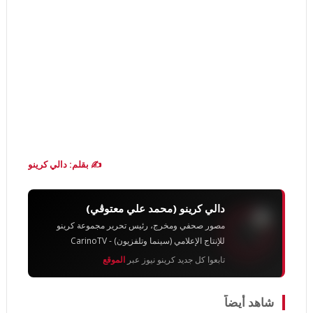
✍️ بقلم: دالي كرينو
دالي كرينو (محمد علي معتوڨي)
مصور صحفي ومخرج، رئيس تحرير مجموعة كرينو
للإنتاج الإعلامي (سينما وتلفزيون) - CarinoTV
تابعوا كل جديد كرينو نيوز عبر
الموقع
شاهد أيضاً