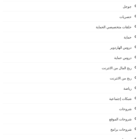
جوجل
حصريات
حلقات متخصيصي الحماية
حماية
دروس الهاردوير
دروس حماية
ربح المال من الانترنت
ربح من الانترنت
رياضة
شبكات إجتماعية
شروحات
شروحات الموقع
شروحات برامج