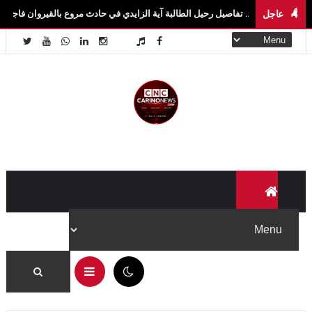
عاجل
.. تفاصيل رحيل الطالبة آية الزايدي في حادث مروع بالقيروان فاجعة تهزّ سيدي بوزيد.. و
06:49 م