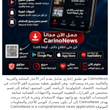
CarinoNews هو تطبيق إخباري شامل يقدم آخر الأخبار المحلية والعربية
والعالمية بسرعة ومصداقية. يوفر التطبيق تغطية مستمرة لأهم الأحداث في
السياسة، الاقتصاد، التكنولوجيا، الرياضة، الفن، المجتمع، إضافة إلى قسم
متخصص في القرارات التعقيبية التونسية والاجتهادات القضائية لمتابعة
المستجدات القانونية. مع واجهة سهلة الاستخدام وتجربة قراءة مريحة،
يهدف CarinoNews إلى أن يكون مصدرك اليومي للأخبار والمعلومات
الموثوقة.CarinoNews is a comprehensive news application