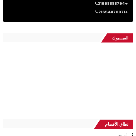
21658888794+
21654870071+
الفيسبوك
نطاق الأقصام
، أنترنت