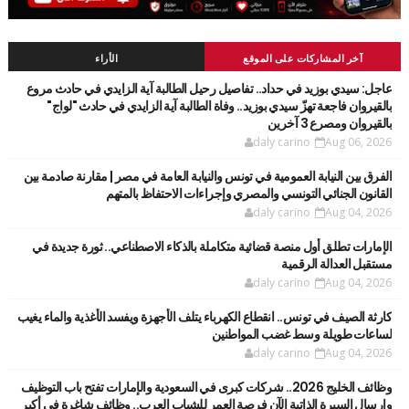
آخر المشاركات على الموقع
الأراء
عاجل: سيدي بوزيد في حداد.. تفاصيل رحيل الطالبة آية الزايدي في حادث مروع
بالقيروان فاجعة تهزّ سيدي بوزيد.. وفاة الطالبة آية الزايدي في حادث "لواج"
بالقيروان ومصرع 3 آخرين
daly carino
Aug 06, 2026
الفرق بين النيابة العمومية في تونس والنيابة العامة في مصر | مقارنة صادمة بين
القانون الجنائي التونسي والمصري وإجراءات الاحتفاظ بالمتهم
daly carino
Aug 04, 2026
الإمارات تطلق أول منصة قضائية متكاملة بالذكاء الاصطناعي.. ثورة جديدة في
مستقبل العدالة الرقمية
daly carino
Aug 04, 2026
كارثة الصيف في تونس.. انقطاع الكهرباء يتلف الأجهزة ويفسد الأغذية والماء يغيب
لساعات طويلة وسط غضب المواطنين
daly carino
Aug 04, 2026
وظائف الخليج 2026.. شركات كبرى في السعودية والإمارات تفتح باب التوظيف
وإرسال السيرة الذاتية الآن فرصة العمر للشباب العرب.. وظائف شاغرة في أكبر