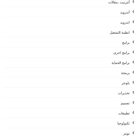
أنترنيت ،مقالات
أندرويد
اندرويد
انظمة التشغيل
برامج
برامج اخرى
برامج الحماية
برمجة
بلوجر
تحذيرات
تصميم
تطبيقات
تكنولوجيا
تويتر