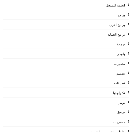
انظمة التشغيل
برامج
برامج اخرى
برامج الحماية
برمجة
بلوجر
تحذيرات
تصميم
تطبيقات
تكنولوجيا
تويتر
جوجل
حصريات
حلقات متخصيصي الحماية