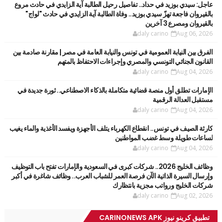
عاجل: سيدي بوزيد في حداد.. تفاصيل رحيل الطالبة آية الزايدي في حادث مروع
بالقيروان فاجعة تهزّ سيدي بوزيد.. وفاة الطالبة آية الزايدي في حادث "لواج"
بالقيروان ومصرع 3 آخرين
daly carino
Aug 06, 2026
الفرق بين النيابة العمومية في تونس والنيابة العامة في مصر | مقارنة صادمة بين
القانون الجنائي التونسي والمصري وإجراءات الاحتفاظ بالمتهم
daly carino
Aug 04, 2026
الإمارات تطلق أول منصة قضائية متكاملة بالذكاء الاصطناعي.. ثورة جديدة في
مستقبل العدالة الرقمية
daly carino
Aug 04, 2026
كارثة الصيف في تونس.. انقطاع الكهرباء يتلف الأجهزة ويفسد الأغذية والماء يغيب
لساعات طويلة وسط غضب المواطنين
daly carino
Aug 04, 2026
وظائف الخليج 2026.. شركات كبرى في السعودية والإمارات تفتح باب التوظيف
وإرسال السيرة الذاتية الآن فرصة العمر للشباب العرب.. وظائف شاغرة في أكبر
شركات الخليج ورواتب مجزية بانتظارك
daly carino
Aug 02, 2026
تطبيق كرينو نيوز CARINONEWS APK