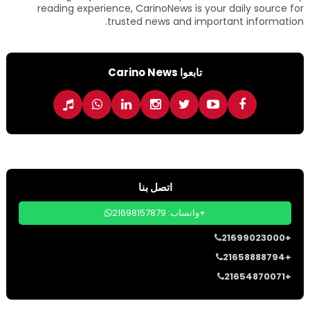
reading experience, CarinoNews is your daily source for
trusted news and important information.
تابعوا Carino News
اتصل بنا
واتساب: 21698157879+
21699023000+
21658888794+
21654870071+