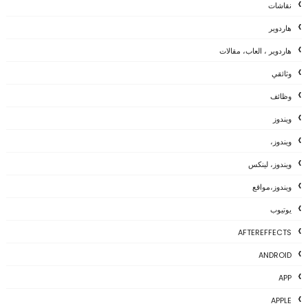
نقاشات
هاردوير
هاردوير ، العاب، مقالات
وثائقي
وظائف
ويندوز
ويندوز،
ويندوز، لينكس
ويندوز،مواقع
يوتيوب
AFTEREFFECTS
ANDROID
APP
APPLE