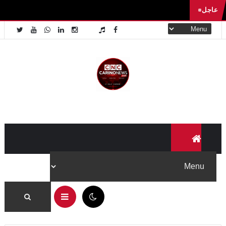
عاجل
11:12 ص