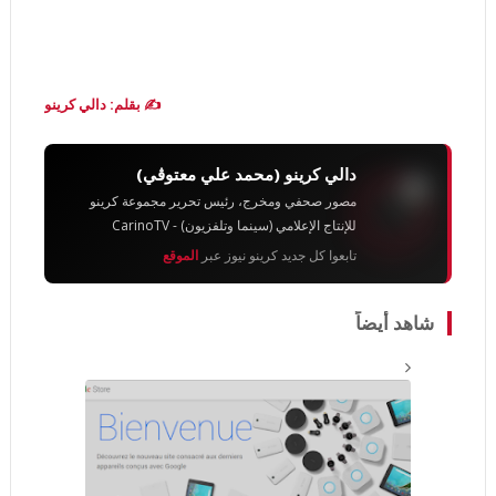
✍️ بقلم: دالي كرينو
دالي كرينو (محمد علي معتوڨي)
مصور صحفي ومخرج، رئيس تحرير مجموعة كرينو
للإنتاج الإعلامي (سينما وتلفزيون) - CarinoTV
تابعوا كل جديد كرينو نيوز عبر
الموقع
شاهد أيضاً