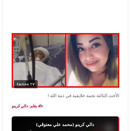
Carino TV
الأخت الثالثة نجمة خلايفية في ذمة الله !
✍️ بقلم: دالي كرينو
دالي كرينو (محمد علي معتوڨي)