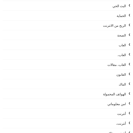
البث الحي
الحماية
الربح من الانترنت
الصحة
العاب
العاب،
العاب، مقالات
القانون
الماك
الهواتف المحمولة
امن معلوماتي
أنترنت
أنترنت،