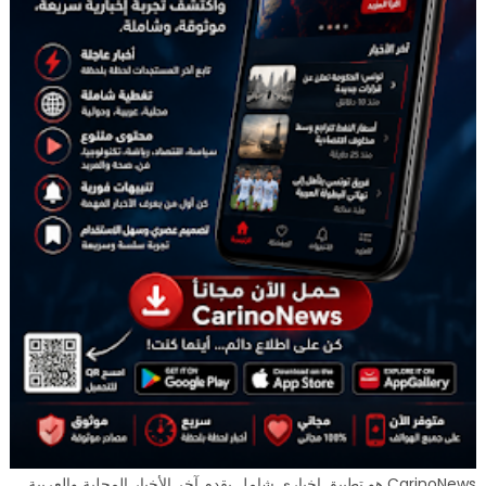
CarinoNews هو تطبيق إخباري شامل يقدم آخر الأخبار المحلية والعربية