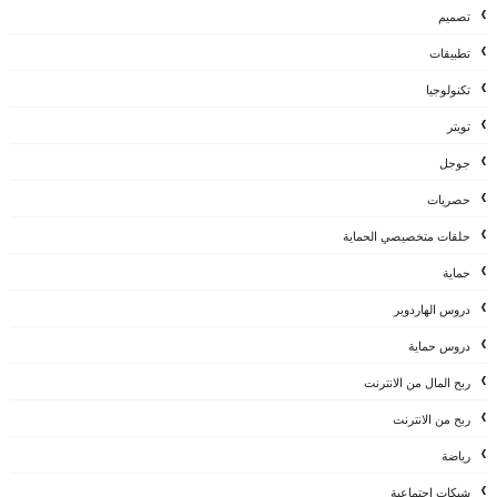
تصميم
تطبيقات
تكنولوجيا
تويتر
جوجل
حصريات
حلقات متخصيصي الحماية
حماية
دروس الهاردوير
دروس حماية
ربح المال من الانترنت
ربح من الانترنت
رياضة
شبكات إجتماعية