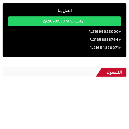
اتصل بنا
واتساب: 21698157879+
21699023000+
21658888794+
21654870071+
الفيسبوك