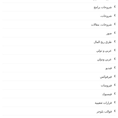
شروحات برامج
شروحات،
شروحات، مقالات
صور
طرق ربح المال
عربي و دولي
عربي ودولي
فيديو
فيرفوكس
فيروسات
فيسبوك
قرارات تعقيبية
قوالب بلوجر