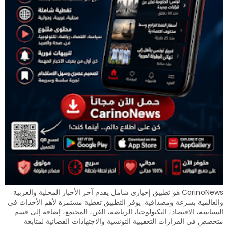
CarinoNews هو تطبيق إخباري شامل يقدم آخر الأخبار المحلية والعربية
والعالمية بسرعة ومصداقية. يوفر التطبيق تغطية مستمرة لأهم الأحداث في
السياسة، الاقتصاد، التكنولوجيا، الرياضة، الفن، المجتمع، إضافة إلى قسم
متخصص في القرارات التعقيبية التونسية والاجتهادات القضائية لمتابعة