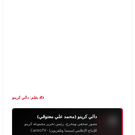
✍️ بقلم: دالي كرينو
دالي كرينو (محمد علي معتوڨي)
مصور صحفي ومخرج، رئيس تحرير مجموعة كرينو
للإنتاج الإعلامي (سينما وتلفزيون) - CarinoTV