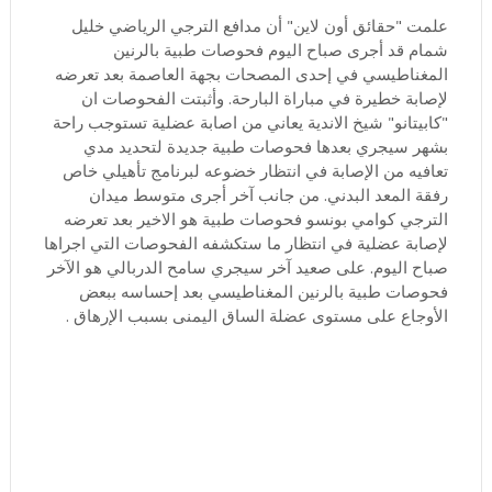
علمت "حقائق أون لاين" أن مدافع الترجي الرياضي خليل
شمام قد أجرى صباح اليوم فحوصات طبية بالرنين
المغناطيسي في إحدى المصحات بجهة العاصمة بعد تعرضه
لإصابة خطيرة في مباراة البارحة. وأثبتت الفحوصات ان
"كابيتانو" شيخ الاندية يعاني من اصابة عضلية تستوجب راحة
بشهر سيجري بعدها فحوصات طبية جديدة لتحديد مدي
تعافيه من الإصابة في انتظار خضوعه لبرنامج تأهيلي خاص
رفقة المعد البدني. من جانب آخر أجرى متوسط ميدان
الترجي كوامي بونسو فحوصات طبية هو الاخير بعد تعرضه
لإصابة عضلية في انتظار ما ستكشفه الفحوصات التي اجراها
صباح اليوم. على صعيد آخر سيجري سامح الدربالي هو الآخر
فحوصات طبية بالرنين المغناطيسي بعد إحساسه ببعض
الأوجاع على مستوى عضلة الساق اليمنى بسبب الإرهاق .