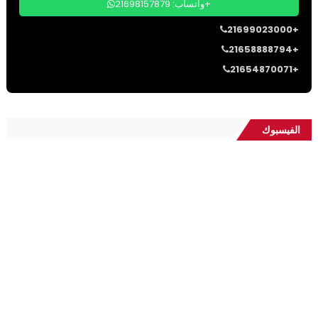
واتساب: 21698157879+
21699023000+
21658888794+
21654870071+
الفيسبوك