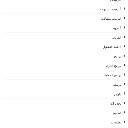
أنترنيت ، شروحات
أنترنيت ،مقالات
أندرويد
اندرويد
انظمة التشغيل
برامج
برامج اخرى
برامج الحماية
برمجة
بلوجر
تحذيرات
تصميم
تطبيقات