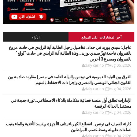
آخر المشاركات على الموقع
الأراء
عاجل: سيدي بوزيد في حداد.. تفاصيل رحيل الطالبة آية الزايدي في حادث مروع
بالقيروان فاجعة تهزّ سيدي بوزيد.. وفاة الطالبة آية الزايدي في حادث "لواج"
بالقيروان ومصرع 3 آخرين
daly carino
Aug 06, 2026
الفرق بين النيابة العمومية في تونس والنيابة العامة في مصر | مقارنة صادمة بين
القانون الجنائي التونسي والمصري وإجراءات الاحتفاظ بالمتهم
daly carino
Aug 04, 2026
الإمارات تطلق أول منصة قضائية متكاملة بالذكاء الاصطناعي.. ثورة جديدة في
مستقبل العدالة الرقمية
daly carino
Aug 04, 2026
كارثة الصيف في تونس.. انقطاع الكهرباء يتلف الأجهزة ويفسد الأغذية والماء يغيب
لساعات طويلة وسط غضب المواطنين
daly carino
Aug 04, 2026