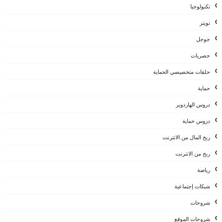
تكنولوجيا
تويتر
جوجل
حصريات
حلقات متخصيصي الحماية
حماية
دروس الهاردوير
دروس حماية
ربح المال من الانترنت
ربح من الانترنت
رياضة
شبكات إجتماعية
شروحات
شروحات الموقع