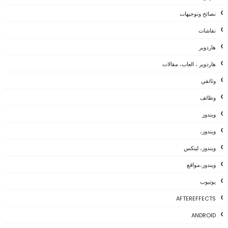
نصائح وتوجيهات
نقاشات
هاردوير
هاردوير ، العاب، مقالات
وثائقي
وظائف
ويندوز
ويندوز،
ويندوز، لينكس
ويندوز،مواقع
يوتيوب
AFTEREFFECTS
ANDROID