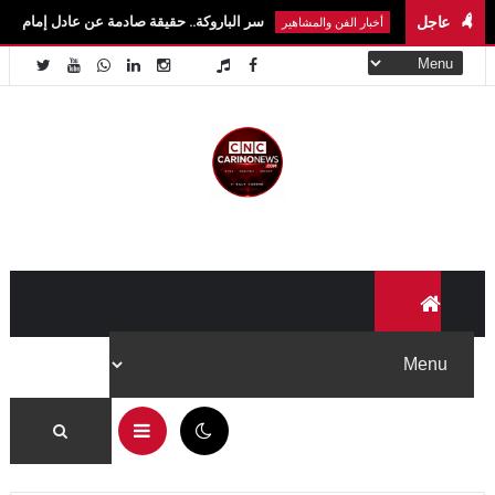
عاجل
سر الباروكة.. حقيقة صادمة عن عادل إمام وسمير غانم ونجو
أخبار الفن والمشاهير
12:35 م