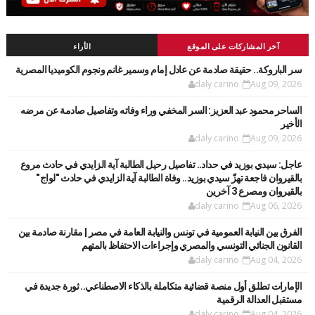
آخر المشاركات على الموقع
الأراء
سر الباروكة.. حقيقة صادمة عن عادل إمام وسمير غانم ونجوم الكوميديا المصرية
daly carino
Aug 09, 2026
الساحر محمود عبد العزيز: السر المخفي وراء وفاته وتفاصيل صادمة عن مرضه
الأخير
daly carino
Aug 09, 2026
عاجل: سيدي بوزيد في حداد.. تفاصيل رحيل الطالبة آية الزايدي في حادث مروع
بالقيروان فاجعة تهزّ سيدي بوزيد.. وفاة الطالبة آية الزايدي في حادث "لواج"
بالقيروان ومصرع 3 آخرين
daly carino
Aug 06, 2026
الفرق بين النيابة العمومية في تونس والنيابة العامة في مصر | مقارنة صادمة بين
القانون الجنائي التونسي والمصري وإجراءات الاحتفاظ بالمتهم
daly carino
Aug 04, 2026
الإمارات تطلق أول منصة قضائية متكاملة بالذكاء الاصطناعي.. ثورة جديدة في
مستقبل العدالة الرقمية
daly carino
Aug 04, 2026