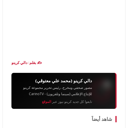
✍️ بقلم: دالي كرينو
دالي كرينو (محمد علي معتوڨي)
مصور صحفي ومخرج، رئيس تحرير مجموعة كرينو
للإنتاج الإعلامي (سينما وتلفزيون) - CarinoTV
تابعوا كل جديد كرينو نيوز عبر
الموقع
شاهد أيضاً