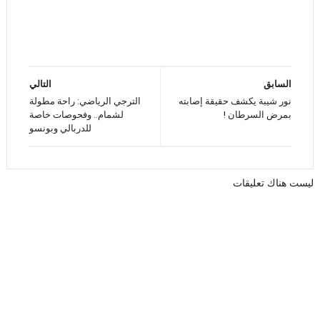
السابق
التالي
نور شيبة يكشف حقيقة إصابته
الترجي الرياضي: راحة مطولة
بمرض السرطان !
لشمام.. وفحوصات خاصة
للدربالي وبونسو
ليست هناك تعليقات