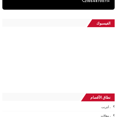
21654870071+
الفيسبوك
نطاق الأقصام
، أنترنت
، مقالات