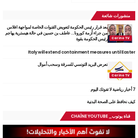
منشورات شائعة
بعد قرار رئيس الحكومة لتعويض القنوات الخاصة لمواجهة افلاس
من جراء أزمة كورونا... عاطف بن حسين في حالة هيسترية يهاجم
رئيس الحكومة بقوة
Italy will extend containment measures until Easter
تعرض البريد التونسي للسرقة وسحب أموال
7 أخبار رياضية لا تفوتك اليوم
كيف نحافظ على الصحة البدنية
قناة يوتوب_ CHAÎNE YOUTUBE