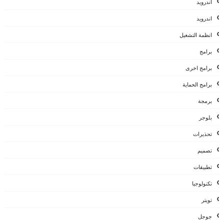
أندرويد
اندرويد
انظمة التشغيل
برامج
برامج اخرى
برامج الحماية
برمجة
بلوجر
تحذيرات
تصميم
تطبيقات
تكنولوجيا
تويتر
جوجل