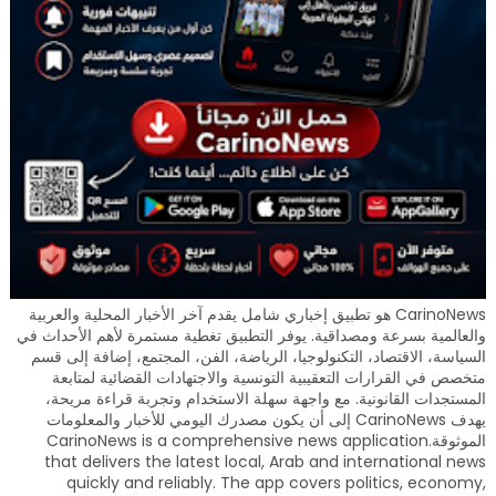
CarinoNews هو تطبيق إخباري شامل يقدم آخر الأخبار المحلية والعربية
والعالمية بسرعة ومصداقية. يوفر التطبيق تغطية مستمرة لأهم الأحداث في
السياسة، الاقتصاد، التكنولوجيا، الرياضة، الفن، المجتمع، إضافة إلى قسم
متخصص في القرارات التعقيبية التونسية والاجتهادات القضائية لمتابعة
المستجدات القانونية. مع واجهة سهلة الاستخدام وتجربة قراءة مريحة،
يهدف CarinoNews إلى أن يكون مصدرك اليومي للأخبار والمعلومات
الموثوقة.CarinoNews is a comprehensive news application
that delivers the latest local, Arab and international news
quickly and reliably. The app covers politics, economy,