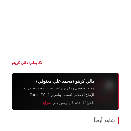
✍️ بقلم: دالي كرينو
دالي كرينو (محمد علي معتوڨي)
مصور صحفي ومخرج، رئيس تحرير مجموعة كرينو
للإنتاج الإعلامي (سينما وتلفزيون) - CarinoTV
تابعوا كل جديد كرينو نيوز عبر
الموقع
شاهد أيضاً