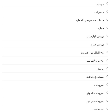
جوجل
حصريات
حلقات متخصيصي الحماية
حماية
دروس الهاردوير
دروس حماية
ربح المال من الانترنت
ربح من الانترنت
رياضة
شبكات إجتماعية
شروحات
شروحات الموقع
شروحات برامج
شروحات،