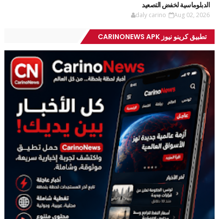
الدبلوماسية لخفض التصعيد
daly carino
Aug 02, 2026
تطبيق كرينو نيوز CARINONEWS APK