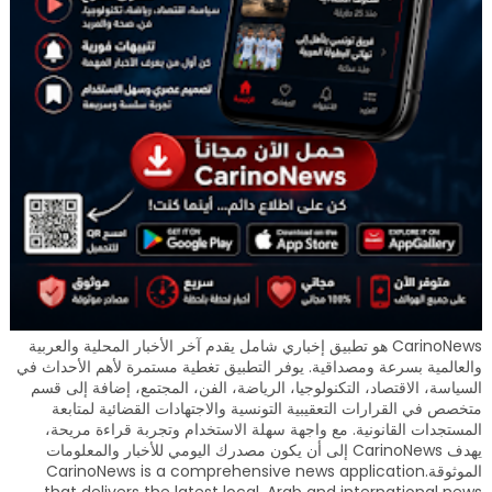
CarinoNews هو تطبيق إخباري شامل يقدم آخر الأخبار المحلية والعربية
والعالمية بسرعة ومصداقية. يوفر التطبيق تغطية مستمرة لأهم الأحداث في
السياسة، الاقتصاد، التكنولوجيا، الرياضة، الفن، المجتمع، إضافة إلى قسم
متخصص في القرارات التعقيبية التونسية والاجتهادات القضائية لمتابعة
المستجدات القانونية. مع واجهة سهلة الاستخدام وتجربة قراءة مريحة،
يهدف CarinoNews إلى أن يكون مصدرك اليومي للأخبار والمعلومات
الموثوقة.CarinoNews is a comprehensive news application