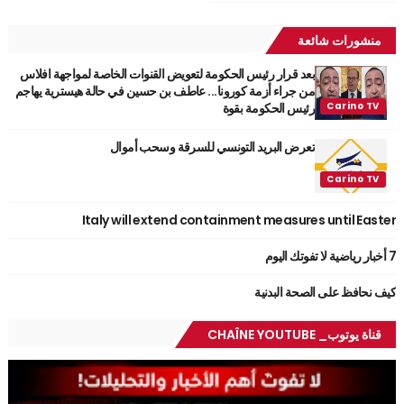
منشورات شائعة
بعد قرار رئيس الحكومة لتعويض القنوات الخاصة لمواجهة افلاس
من جراء أزمة كورونا... عاطف بن حسين في حالة هيسترية يهاجم
رئيس الحكومة بقوة
تعرض البريد التونسي للسرقة وسحب أموال
Italy will extend containment measures until Easter
7 أخبار رياضية لا تفوتك اليوم
كيف نحافظ على الصحة البدنية
قناة يوتوب_ CHAÎNE YOUTUBE