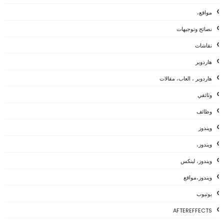
مواقع،
نصائح وتوجيهات
نقاشات
هاردوير
هاردوير ، العاب، مقالات
وثائقي
وظائف
ويندوز
ويندوز،
ويندوز، لينكس
ويندوز،مواقع
يوتيوب
AFTEREFFECTS