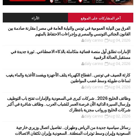
آخر المشاركات على الموقع
الأراء
الفرق بين النيابة العمومية في تونس والنيابة العامة في مصر | مقارنة صادمة بين
القانون الجنائي التونسي والمصري وإجراءات الاحتفاظ بالمتهم
daly carino
Aug 04, 2026
الإمارات تطلق أول منصة قضائية متكاملة بالذكاء الاصطناعي.. ثورة جديدة في
مستقبل العدالة الرقمية
daly carino
Aug 04, 2026
كارثة الصيف في تونس.. انقطاع الكهرباء يتلف الأجهزة ويفسد الأغذية والماء يغيب
لساعات طويلة وسط غضب المواطنين
daly carino
Aug 04, 2026
وظائف الخليج 2026.. شركات كبرى في السعودية والإمارات تفتح باب التوظيف
وإرسال السيرة الذاتية الآن فرصة العمر للشباب العرب.. وظائف شاغرة في أكبر
شركات الخليج ورواتب مجزية بانتظارك
daly carino
Aug 02, 2026
رسائل سياسية جديدة من الرياض وطهران.. تفاصيل اتصال وزيري خارجية
السعودية وإيران وسط توترات المنطقة.. السعودية وإيران تكثفان الاتصالات