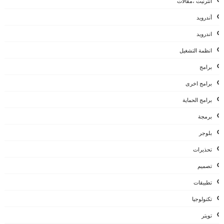
أنترنيت ،مقالات
أندرويد
اندرويد
انظمة التشغيل
برامج
برامج اخرى
برامج الحماية
برمجة
بلوجر
تحذيرات
تصميم
تطبيقات
تكنولوجيا
تويتر