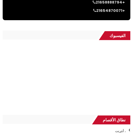
21658888794+
21654870071+
الفيسبوك
نطاق الأقصام
، أنترنت