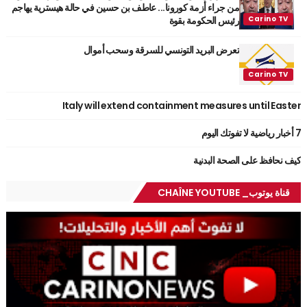
من جراء أزمة كورونا... عاطف بن حسين في حالة هيسترية يهاجم
رئيس الحكومة بقوة
تعرض البريد التونسي للسرقة وسحب أموال
Italy will extend containment measures until Easter
7 أخبار رياضية لا تفوتك اليوم
كيف نحافظ على الصحة البدنية
قناة يوتوب_ CHAÎNE YOUTUBE