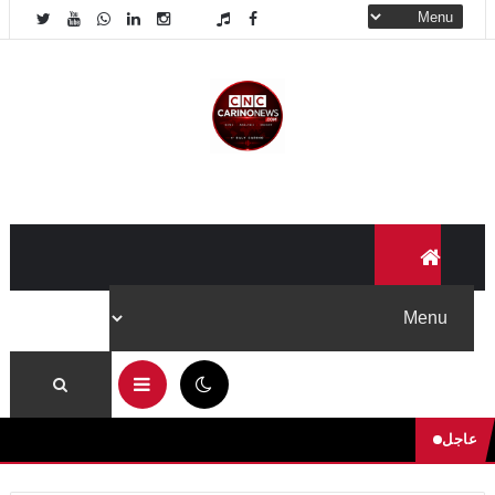
12:39 ص
عاجل