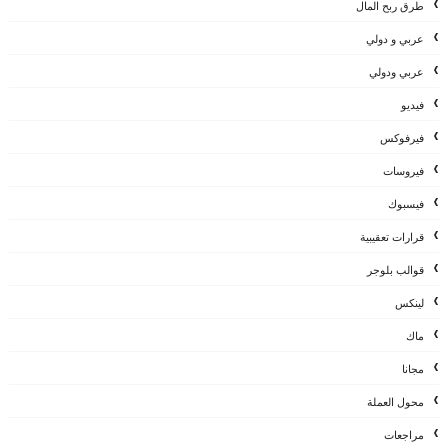
طرق ربح المال
عربي و دولي
عربي ودولي
فيديو
فيرفوكس
فيروسات
فيسبوك
قرارات تعقيبية
قوالب بلوجر
لينكس
ماك
مجانا
محول العملة
مراجعات