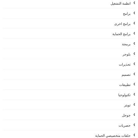
انظمة التشغيل
برامج
برامج اخرى
برامج الحماية
برمجة
بلوجر
تحذيرات
تصميم
تطبيقات
تكنولوجيا
تويتر
جوجل
حصريات
حلقات متخصيصي الحماية