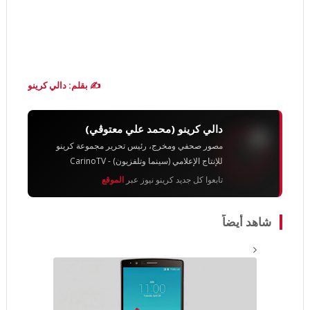
✍️ بقلم: دالي كرينو
دالي كرينو (محمد علي معتوڨي)
مصور صحفي ومخرج، رئيس تحرير مجموعة كرينو
للإنتاج الإعلامي (سينما وتلفزيون) - CarinoTV
تابعوا كل جديد كرينو نيوز عبر
الموقع
شاهد أيضاً