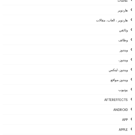
نقاشات
هاردوير
هاردوير ، العاب، مقالات
وثائقي
وظائف
ويندوز
ويندوز،
ويندوز، لينكس
ويندوز،مواقع
يوتيوب
AFTEREFFECTS
ANDROID
APP
APPLE