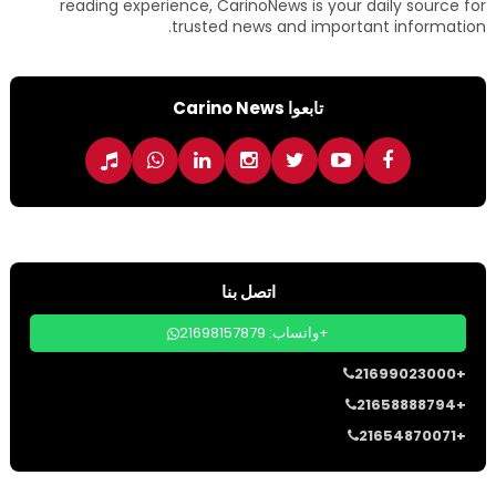
reading experience, CarinoNews is your daily source for
trusted news and important information.
تابعوا Carino News
اتصل بنا
واتساب: 21698157879+
21699023000+
21658888794+
21654870071+