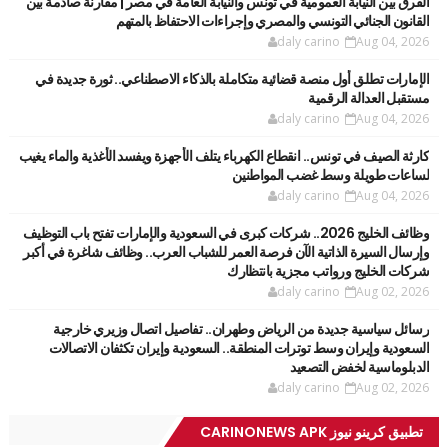
الفرق بين النيابة العمومية في تونس والنيابة العامة في مصر | مقارنة صادمة بين
القانون الجنائي التونسي والمصري وإجراءات الاحتفاظ بالمتهم
daly carino
Aug 04, 2026
الإمارات تطلق أول منصة قضائية متكاملة بالذكاء الاصطناعي.. ثورة جديدة في
مستقبل العدالة الرقمية
daly carino
Aug 04, 2026
كارثة الصيف في تونس.. انقطاع الكهرباء يتلف الأجهزة ويفسد الأغذية والماء يغيب
لساعات طويلة وسط غضب المواطنين
daly carino
Aug 04, 2026
وظائف الخليج 2026.. شركات كبرى في السعودية والإمارات تفتح باب التوظيف
وإرسال السيرة الذاتية الآن فرصة العمر للشباب العرب.. وظائف شاغرة في أكبر
شركات الخليج ورواتب مجزية بانتظارك
daly carino
Aug 02, 2026
رسائل سياسية جديدة من الرياض وطهران.. تفاصيل اتصال وزيري خارجية
السعودية وإيران وسط توترات المنطقة.. السعودية وإيران تكثفان الاتصالات
الدبلوماسية لخفض التصعيد
daly carino
Aug 02, 2026
تطبيق كرينو نيوز CARINONEWS APK