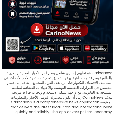
CarinoNews هو تطبيق إخباري شامل يقدم آخر الأخبار المحلية والعربية
والعالمية بسرعة ومصداقية. يوفر التطبيق تغطية مستمرة لأهم الأحداث في
السياسة، الاقتصاد، التكنولوجيا، الرياضة، الفن، المجتمع، إضافة إلى قسم
متخصص في القرارات التعقيبية التونسية والاجتهادات القضائية لمتابعة
المستجدات القانونية. مع واجهة سهلة الاستخدام وتجربة قراءة مريحة،
يهدف CarinoNews إلى أن يكون مصدرك اليومي للأخبار والمعلومات
الموثوقة.CarinoNews is a comprehensive news application
that delivers the latest local, Arab and international news
quickly and reliably. The app covers politics, economy,