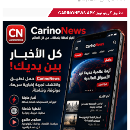
تطبيق كرينو نيوز CARINONEWS APK