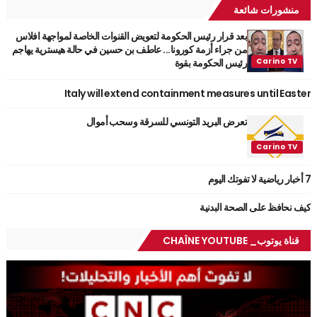
منشورات شائعة
بعد قرار رئيس الحكومة لتعويض القنوات الخاصة لمواجهة افلاس
من جراء أزمة كورونا... عاطف بن حسين في حالة هيسترية يهاجم
رئيس الحكومة بقوة
Italy will extend containment measures until Easter
تعرض البريد التونسي للسرقة وسحب أموال
7 أخبار رياضية لا تفوتك اليوم
كيف نحافظ على الصحة البدنية
قناة يوتوب_ CHAÎNE YOUTUBE