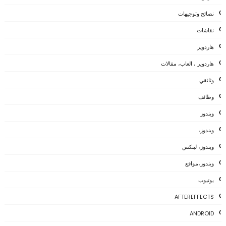
نصائح وتوجيهات
نقاشات
هاردوير
هاردوير ، العاب، مقالات
وثائقي
وظائف
ويندوز
ويندوز،
ويندوز، لينكس
ويندوز،مواقع
يوتيوب
AFTEREFFECTS
ANDROID