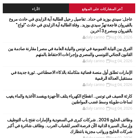
آخر المشاركات على الموقع
الأراء
عاجل: سيدي بوزيد في حداد.. تفاصيل رحيل الطالبة آية الزايدي في حادث مروع
بالقيروان فاجعة تهزّ سيدي بوزيد.. وفاة الطالبة آية الزايدي في حادث "لواج"
بالقيروان ومصرع 3 آخرين
daly carino
Aug 06, 2026
الفرق بين النيابة العمومية في تونس والنيابة العامة في مصر | مقارنة صادمة بين
القانون الجنائي التونسي والمصري وإجراءات الاحتفاظ بالمتهم
daly carino
Aug 04, 2026
الإمارات تطلق أول منصة قضائية متكاملة بالذكاء الاصطناعي.. ثورة جديدة في
مستقبل العدالة الرقمية
daly carino
Aug 04, 2026
كارثة الصيف في تونس.. انقطاع الكهرباء يتلف الأجهزة ويفسد الأغذية والماء يغيب
لساعات طويلة وسط غضب المواطنين
daly carino
Aug 04, 2026
وظائف الخليج 2026.. شركات كبرى في السعودية والإمارات تفتح باب التوظيف
وإرسال السيرة الذاتية الآن فرصة العمر للشباب العرب.. وظائف شاغرة في أكبر
شركات الخليج ورواتب مجزية بانتظارك
daly carino
Aug 02, 2026