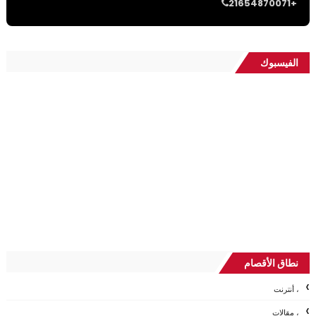
21654870071+
الفيسبوك
نطاق الأقصام
، أنترنت
، مقالات