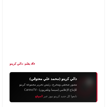
✍️ بقلم: دالي كرينو
دالي كرينو (محمد علي معتوڨي)
مصور صحفي ومخرج، رئيس تحرير مجموعة كرينو
للإنتاج الإعلامي (سينما وتلفزيون) - CarinoTV
تابعوا كل جديد كرينو نيوز عبر
الموقع