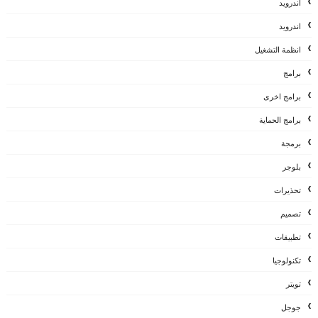
أندرويد
اندرويد
انظمة التشغيل
برامج
برامج اخرى
برامج الحماية
برمجة
بلوجر
تحذيرات
تصميم
تطبيقات
تكنولوجيا
تويتر
جوجل