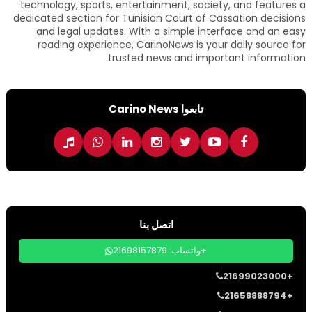
technology, sports, entertainment, society, and features a
dedicated section for Tunisian Court of Cassation decisions
and legal updates. With a simple interface and an easy
reading experience, CarinoNews is your daily source for
trusted news and important information.
تابعوا Carino News
اتصل بنا
واتساب: 21698157879+
21699023000+
21658888794+