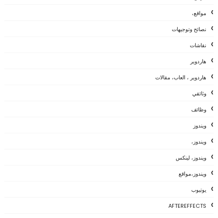
مواقع،
نصائح وتوجيهات
نقاشات
هاردوير
هاردوير ، العاب، مقالات
وثائقي
وظائف
ويندوز
ويندوز،
ويندوز، لينكس
ويندوز،مواقع
يوتيوب
AFTEREFFECTS