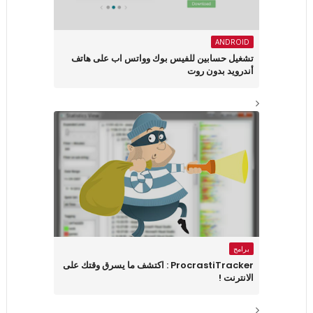
ANDROID
تشغيل حسابين للفيس بوك وواتس اب على هاتف
أندرويد بدون روت
برامج
ProcrastiTracker : اكتشف ما يسرق وقتك على
الانترنت !