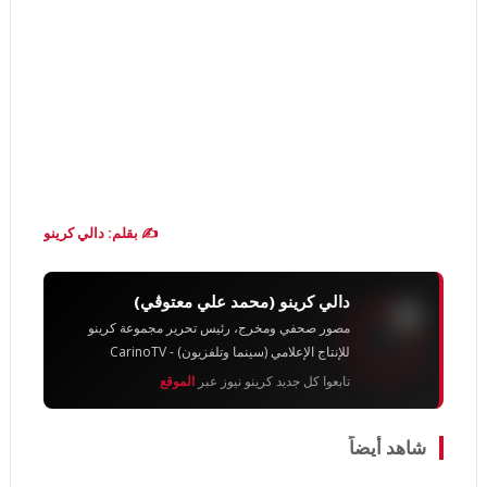
✍️ بقلم: دالي كرينو
دالي كرينو (محمد علي معتوڨي)
مصور صحفي ومخرج، رئيس تحرير مجموعة كرينو
للإنتاج الإعلامي (سينما وتلفزيون) - CarinoTV
تابعوا كل جديد كرينو نيوز عبر
الموقع
شاهد أيضاً