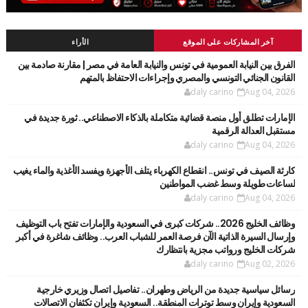
آخر المشاركات على الموقع
الأراء
الفرق بين النيابة العمومية في تونس والنيابة العامة في مصر | مقارنة صادمة بين
القانون الجنائي التونسي والمصري وإجراءات الاحتفاظ بالمتهم
daly carino
Aug 04, 2026
الإمارات تطلق أول منصة قضائية متكاملة بالذكاء الاصطناعي.. ثورة جديدة في
مستقبل العدالة الرقمية
daly carino
Aug 04, 2026
كارثة الصيف في تونس.. انقطاع الكهرباء يتلف الأجهزة ويفسد الأغذية والماء يغيب
لساعات طويلة وسط غضب المواطنين
daly carino
Aug 04, 2026
وظائف الخليج 2026.. شركات كبرى في السعودية والإمارات تفتح باب التوظيف
وإرسال السيرة الذاتية الآن فرصة العمر للشباب العرب.. وظائف شاغرة في أكبر
شركات الخليج ورواتب مجزية بانتظارك
daly carino
Aug 02, 2026
رسائل سياسية جديدة من الرياض وطهران.. تفاصيل اتصال وزيري خارجية
السعودية وإيران وسط توترات المنطقة.. السعودية وإيران تكثفان الاتصالات