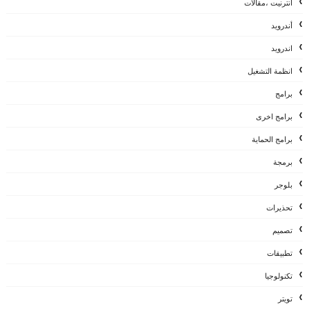
أنترنيت ،مقالات
أندرويد
اندرويد
انظمة التشغيل
برامج
برامج اخرى
برامج الحماية
برمجة
بلوجر
تحذيرات
تصميم
تطبيقات
تكنولوجيا
تويتر