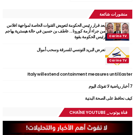
منشورات شائعة
بعد قرار رئيس الحكومة لتعويض القنوات الخاصة لمواجهة افلاس
من جراء أزمة كورونا... عاطف بن حسين في حالة هيسترية يهاجم
رئيس الحكومة بقوة
تعرض البريد التونسي للسرقة وسحب أموال
Italy will extend containment measures until Easter
7 أخبار رياضية لا تفوتك اليوم
كيف نحافظ على الصحة البدنية
قناة يوتوب_ CHAÎNE YOUTUBE