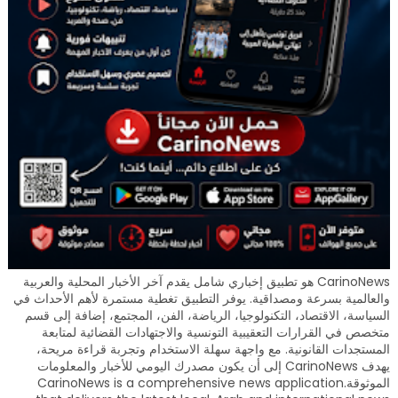
CarinoNews هو تطبيق إخباري شامل يقدم آخر الأخبار المحلية والعربية
والعالمية بسرعة ومصداقية. يوفر التطبيق تغطية مستمرة لأهم الأحداث في
السياسة، الاقتصاد، التكنولوجيا، الرياضة، الفن، المجتمع، إضافة إلى قسم
متخصص في القرارات التعقيبية التونسية والاجتهادات القضائية لمتابعة
المستجدات القانونية. مع واجهة سهلة الاستخدام وتجربة قراءة مريحة،
يهدف CarinoNews إلى أن يكون مصدرك اليومي للأخبار والمعلومات
الموثوقة.CarinoNews is a comprehensive news application