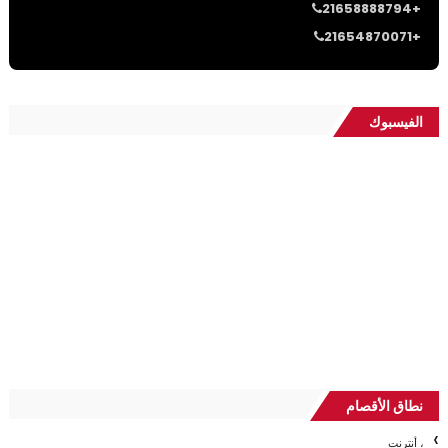
21658888794+
21654870071+
الفيسبوك
نطاق الأقصام
، أنترنت