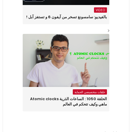
VIDEO
بالفيديو: سامسونغ تسخر من آيفون 6 و تستفز آبل !
حلقات متخصيصي الحماية
الحلقة 1050 : الساعات الذرية Atomic clocks
ماهي وكيف تتحكم في العالم