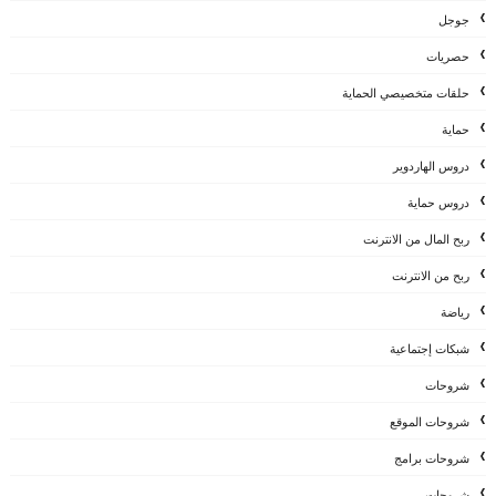
جوجل
حصريات
حلقات متخصيصي الحماية
حماية
دروس الهاردوير
دروس حماية
ربح المال من الانترنت
ربح من الانترنت
رياضة
شبكات إجتماعية
شروحات
شروحات الموقع
شروحات برامج
شروحات،