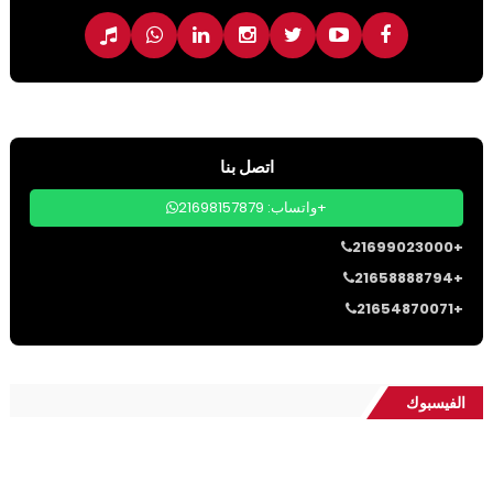
اتصل بنا
واتساب: 21698157879+
21699023000+
21658888794+
21654870071+
الفيسبوك