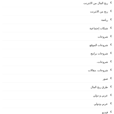
ربح المال من الانترنت
ربح من الانترنت
رياضة
شبكات إجتماعية
شروحات
شروحات الموقع
شروحات برامج
شروحات،
شروحات، مقالات
صور
طرق ربح المال
عربي و دولي
عربي ودولي
فيديو