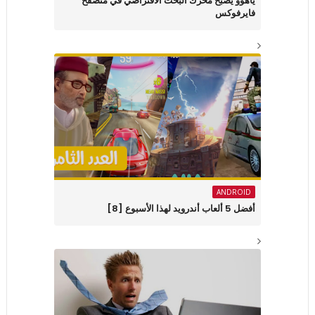
ياهوو يصبح محرك البحث الافتراضي في متصفح
فايرفوكس
ANDROID
أفضل 5 ألعاب أندرويد لهذا الأسبوع [8]