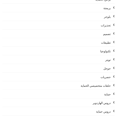
برمجة
بلوجر
تحذيرات
تصميم
تطبيقات
تكنولوجيا
تويتر
جوجل
حصريات
حلقات متخصيصي الحماية
حماية
دروس الهاردوير
دروس حماية