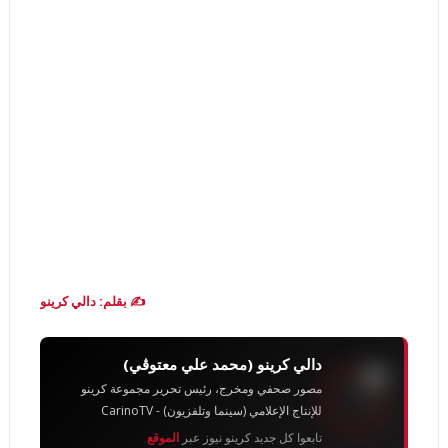
✍️ بقلم: دالي كرينو
دالي كرينو (محمد علي معتوڨي)
مصور صحفي ومخرج، رئيس تحرير مجموعة كرينو
للإنتاج الإعلامي (سينما وتلفزيون) - CarinoTV
تابعوا كل جديد كرينو نيوز عبر
الموقع