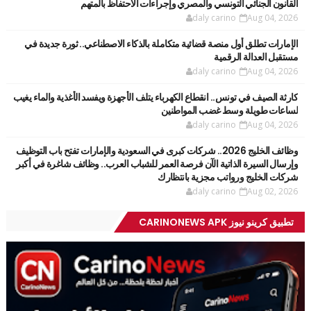
القانون الجنائي التونسي والمصري وإجراءات الاحتفاظ بالمتهم
daly carino
Aug 04, 2026
الإمارات تطلق أول منصة قضائية متكاملة بالذكاء الاصطناعي.. ثورة جديدة في
مستقبل العدالة الرقمية
daly carino
Aug 04, 2026
كارثة الصيف في تونس.. انقطاع الكهرباء يتلف الأجهزة ويفسد الأغذية والماء يغيب
لساعات طويلة وسط غضب المواطنين
daly carino
Aug 04, 2026
وظائف الخليج 2026.. شركات كبرى في السعودية والإمارات تفتح باب التوظيف
وإرسال السيرة الذاتية الآن فرصة العمر للشباب العرب.. وظائف شاغرة في أكبر
شركات الخليج ورواتب مجزية بانتظارك
daly carino
Aug 02, 2026
تطبيق كرينو نيوز CARINONEWS APK