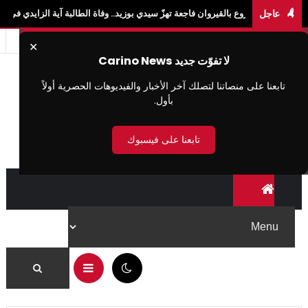
عاجل
ع بالقيروان فاجعة تهزّ سيدي بوزيد.. وفاة الطالبة آية الزايدي في حادث "لواج" بالقيروا
✕
لا تفوّت جديد Carino News
تابعنا على منصاتنا لتصلك آخر الأخبار والفيديوهات الحصرية أولاً
بأول.
تابعنا على فيسبوك
08:38 م